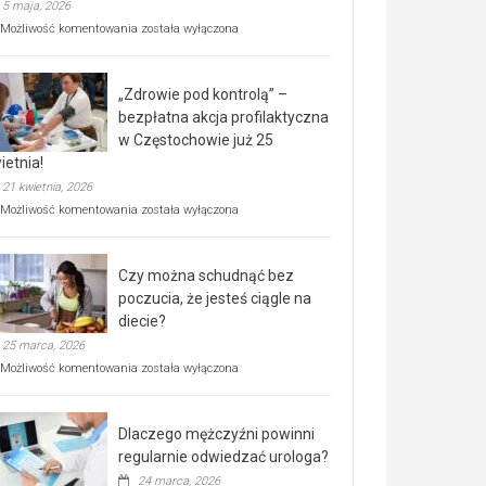
5 maja, 2026
Rusza
Możliwość komentowania
została wyłączona
miejski,
BEZPŁATNY
program
„Zdrowie pod kontrolą” –
rehabilitacji
dla
bezpłatna akcja profilaktyczna
seniorów!
w Częstochowie już 25
ietnia!
21 kwietnia, 2026
„Zdrowie
Możliwość komentowania
została wyłączona
pod
kontrolą”
–
Czy można schudnąć bez
bezpłatna
akcja
poczucia, że jesteś ciągle na
profilaktyczna
diecie?
w
25 marca, 2026
Częstochowie
już
Czy
Możliwość komentowania
została wyłączona
25
można
kwietnia!
schudnąć
bez
Dlaczego mężczyźni powinni
poczucia,
że
regularnie odwiedzać urologa?
jesteś
24 marca, 2026