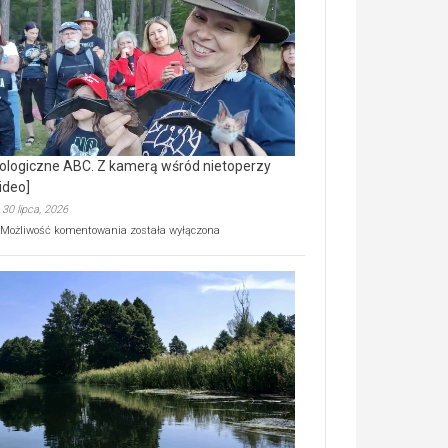
prawdziwy
skarb
natury
[wideo]
ologiczne ABC. Z kamerą wśród nietoperzy
ideo]
30 lipca, 2026
Ekologiczne
Możliwość komentowania
została wyłączona
ABC.
Z
kamerą
wśród
nietoperzy
[wideo]