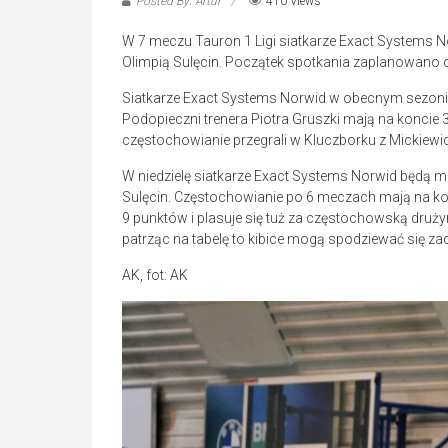
Posted By: Artur
410 Views
W 7 meczu Tauron 1 Ligi siatkarze Exact Systems 
Olimpią Sulęcin. Początek spotkania zaplanowano o
Siatkarze Exact Systems Norwid w obecnym sezonie T
Podopieczni trenera Piotra Gruszki mają na koncie 
częstochowianie przegrali w Kluczborku z Mickiewicz
W niedzielę siatkarze Exact Systems Norwid będą m
Sulęcin. Częstochowianie po 6 meczach mają na ko
9 punktów i plasuje się tuż za częstochowską druż
patrząc na tabelę to kibice mogą spodziewać się za
AK, fot: AK