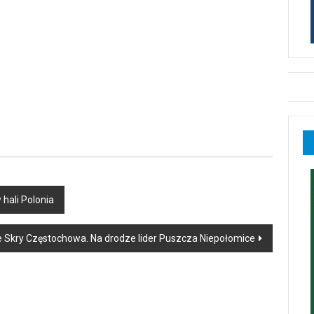
hali Polonia
e Skry Częstochowa. Na drodze lider Puszcza Niepołomice