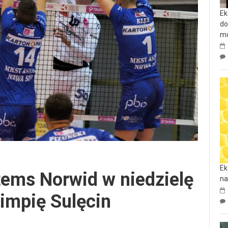
Ek
do
mo
Ek
tems Norwid w niedzielę
na
impię Sulęcin