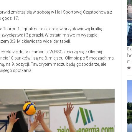
Norwid zmierzą się w sobotę w Hali Sportowej Częstochowa z
 godz. 17.
auron 1 Ligi jak na razie grają w przysłowiową kratkę.
3 zwycięstwa i 3 porażki. W ostatnim swoim występie
em 0:3. Mickiewicz to wicelider tabeli.
Ek
ieć okazję do przełamania. W HSC zmierzą się z Olimpią
[w
ncie 10 punktów i są na 8. miejscu. Olimpia po 5 meczach ma
yną, na 9. pozycji. Faworytem meczu będą gospodarze, ale
ciętego spotkania.