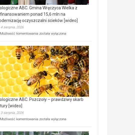
ologiczne ABC. Gmina Wręczyca Wielka z
finansowaniem ponad 15,6 mln na
dernizację oczyszczalni ścieków [wideo]
4 sierpnia, 2026
Ekologiczne
Możliwość komentowania
została wyłączona
ABC.
Gmina
Wręczyca
Wielka
z
dofinansowaniem
ponad
15,6
mln
na
modernizację
oczyszczalni
ścieków
ologiczne ABC. Pszczoły – prawdziwy skarb
[wideo]
tury [wideo]
3 sierpnia, 2026
Ekologiczne
Możliwość komentowania
została wyłączona
ABC.
Pszczoły
–