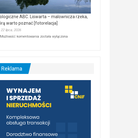
ologiczne ABC. Liswarta – malownicza rzeka,
órą warto poznać [fotorelacja]
22 lipca, 2026
Ekologiczne
Możliwość komentowania
została wyłączona
ABC.
Liswarta
–
malownicza
rzeka,
którą
Reklama
warto
poznać
[fotorelacja]