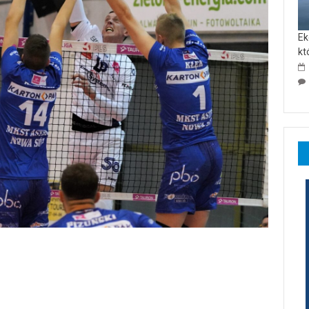
Ek
kt