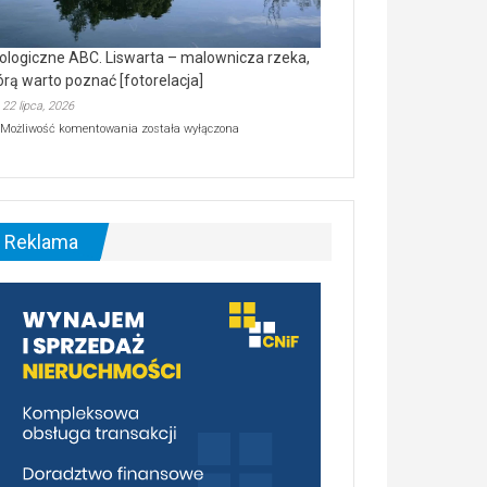
ologiczne ABC. Liswarta – malownicza rzeka,
órą warto poznać [fotorelacja]
22 lipca, 2026
Ekologiczne
Możliwość komentowania
została wyłączona
ABC.
Liswarta
–
malownicza
rzeka,
którą
Reklama
warto
poznać
[fotorelacja]