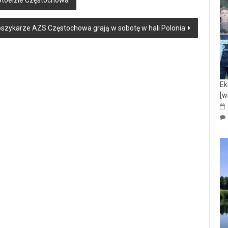
Stoelzle Częstochowa
szykarze AZS Częstochowa grają w sobotę w hali Polonia
Ek
[w