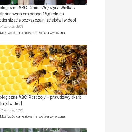
ologiczne ABC. Gmina Wręczyca Wielka z
finansowaniem ponad 15,6 mln na
dernizację oczyszczalni ścieków [wideo]
4 sierpnia, 2026
Ekologiczne
Możliwość komentowania
została wyłączona
ABC.
Gmina
Wręczyca
Wielka
z
dofinansowaniem
ponad
15,6
mln
na
modernizację
oczyszczalni
ścieków
ologiczne ABC. Pszczoły – prawdziwy skarb
[wideo]
tury [wideo]
3 sierpnia, 2026
Ekologiczne
Możliwość komentowania
została wyłączona
ABC.
Pszczoły
–