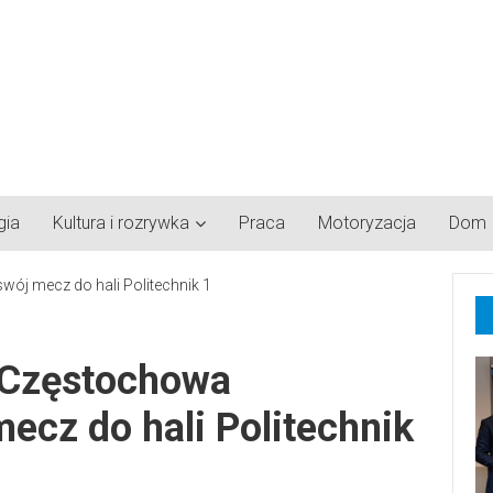
gia
Kultura i rozrywka
Praca
Motoryzacja
Dom
a Częstochowa
mecz do hali Politechnik