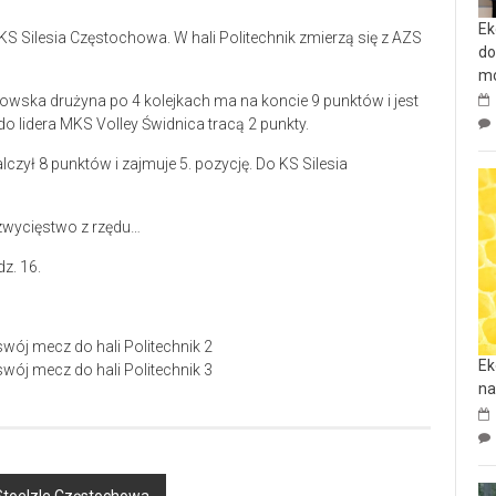
Ek
 KS Silesia Częstochowa. W hali Politechnik zmierzą się z AZS
do
mo
owska drużyna po 4 kolejkach ma na koncie 9 punktów i jest
 do lidera MKS Volley Świdnica tracą 2 punkty.
ył 8 punktów i zajmuje 5. pozycję. Do KS Silesia
 zwycięstwo z rzędu…
z. 16.
Ek
na