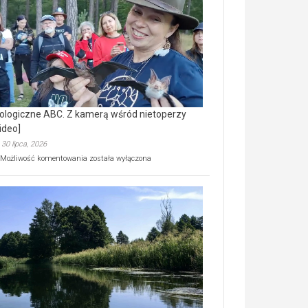
prawdziwy
skarb
natury
[wideo]
ologiczne ABC. Z kamerą wśród nietoperzy
ideo]
30 lipca, 2026
Ekologiczne
Możliwość komentowania
została wyłączona
ABC.
Z
kamerą
wśród
nietoperzy
[wideo]