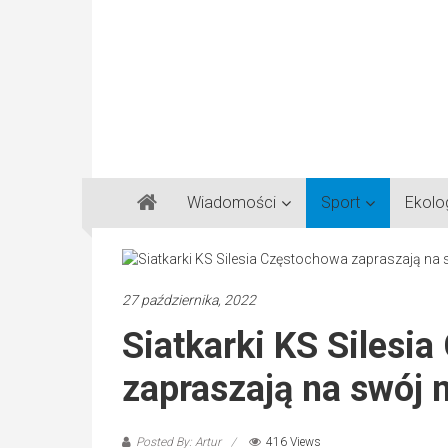
Gazeta
Wiadomości
Sport
Ekolo
Regionalna
Częstochowa,
Kłobuck,
Lubliniec,
27 października, 2022
Myszków
Siatkarki KS Silesi
zapraszają na swój 
Posted By: Artur
416 Views