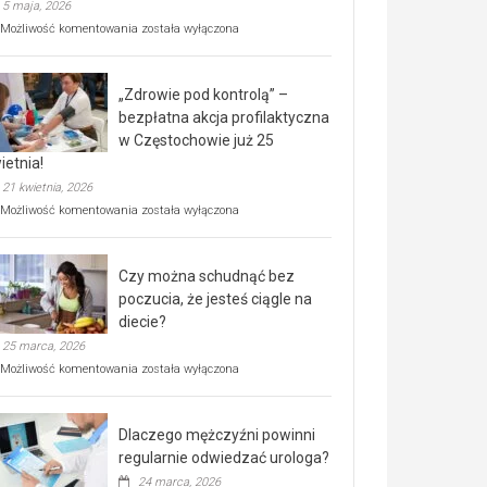
5 maja, 2026
Rusza
Możliwość komentowania
została wyłączona
miejski,
BEZPŁATNY
program
„Zdrowie pod kontrolą” –
rehabilitacji
dla
bezpłatna akcja profilaktyczna
seniorów!
w Częstochowie już 25
ietnia!
21 kwietnia, 2026
„Zdrowie
Możliwość komentowania
została wyłączona
pod
kontrolą”
–
Czy można schudnąć bez
bezpłatna
akcja
poczucia, że jesteś ciągle na
profilaktyczna
diecie?
w
25 marca, 2026
Częstochowie
już
Czy
Możliwość komentowania
została wyłączona
25
można
kwietnia!
schudnąć
bez
Dlaczego mężczyźni powinni
poczucia,
że
regularnie odwiedzać urologa?
jesteś
24 marca, 2026