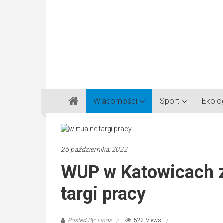
Gazeta
Wiadomości
Sport
Ekolo
Regionalna
Częstochowa,
Kłobuck,
Lubliniec,
26 października, 2022
Myszków
WUP w Katowicach z
targi pracy
Posted By: Linda
522 Views