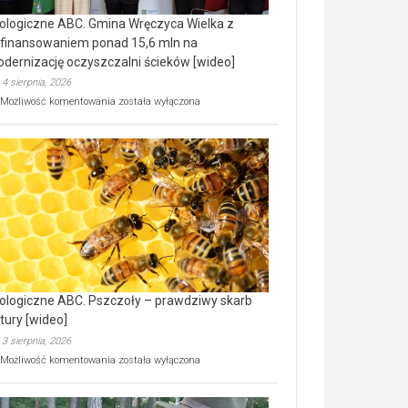
ologiczne ABC. Gmina Wręczyca Wielka z
finansowaniem ponad 15,6 mln na
dernizację oczyszczalni ścieków [wideo]
4 sierpnia, 2026
Ekologiczne
Możliwość komentowania
została wyłączona
ABC.
Gmina
Wręczyca
Wielka
z
dofinansowaniem
ponad
15,6
mln
na
modernizację
oczyszczalni
ścieków
ologiczne ABC. Pszczoły – prawdziwy skarb
[wideo]
tury [wideo]
3 sierpnia, 2026
Ekologiczne
Możliwość komentowania
została wyłączona
ABC.
Pszczoły
–