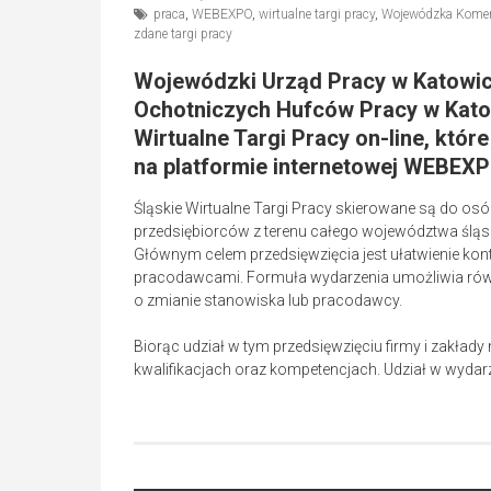
praca
,
WEBEXPO
,
wirtualne targi pracy
,
Wojewódzka Komen
zdane targi pracy
Wojewódzki Urząd Pracy w Katowi
Ochotniczych Hufców Pracy w Katow
Wirtualne Targi Pracy on-line, któr
na platformie internetowej WEBEXP
Śląskie Wirtualne Targi Pracy skierowane są do o
przedsiębiorców z terenu całego województwa śląs
Głównym celem przedsięwzięcia jest ułatwienie k
pracodawcami. Formuła wydarzenia umożliwia rów
o zmianie stanowiska lub pracodawcy.
Biorąc udział w tym przedsięwzięciu firmy i zakł
kwalifikacjach oraz kompetencjach. Udział w wydarze