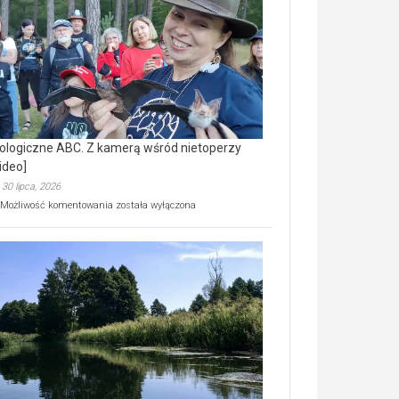
prawdziwy
skarb
natury
[wideo]
ologiczne ABC. Z kamerą wśród nietoperzy
ideo]
30 lipca, 2026
Ekologiczne
Możliwość komentowania
została wyłączona
ABC.
Z
kamerą
wśród
nietoperzy
[wideo]