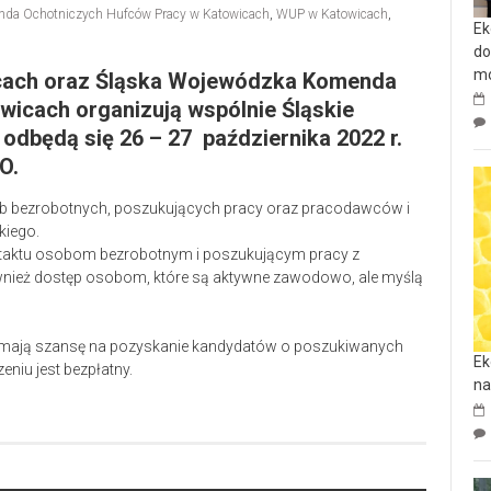
da Ochotniczych Hufców Pracy w Katowicach
,
WUP w Katowicach
,
Ek
do
mo
cach oraz Śląska Wojewódzka Komenda
icach organizują wspólnie Śląskie
e odbędą się 26 – 27 października 2022 r.
O.
sób bezrobotnych, poszukujących pracy oraz pracodawców i
kiego.
ontaktu osobom bezrobotnym i poszukującym pracy z
nież dostęp osobom, które są aktywne zawodowo, ale myślą
ady mają szansę na pozyskanie kandydatów o poszukiwanych
Ek
niu jest bezpłatny.
na