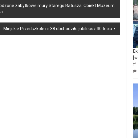
zkodzone zabytkowe mury Starego Ratusza. Obiekt Muzeum
ia
Miejskie Przedszkole nr 38 obchodziło jubileusz 30-lecia
Ek
[w