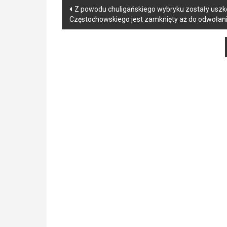
Post
Z powodu chuligańskiego wybryku zostały us
Częstochowskiego jest zamknięty aż do odwołan
navigation