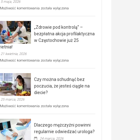
5 maja, 2026
Rusza
Możliwość komentowania
została wyłączona
miejski,
BEZPŁATNY
program
„Zdrowie pod kontrolą” –
rehabilitacji
dla
bezpłatna akcja profilaktyczna
seniorów!
w Częstochowie już 25
ietnia!
21 kwietnia, 2026
„Zdrowie
Możliwość komentowania
została wyłączona
pod
kontrolą”
–
Czy można schudnąć bez
bezpłatna
akcja
poczucia, że jesteś ciągle na
profilaktyczna
diecie?
w
25 marca, 2026
Częstochowie
już
Czy
Możliwość komentowania
została wyłączona
25
można
kwietnia!
schudnąć
bez
Dlaczego mężczyźni powinni
poczucia,
że
regularnie odwiedzać urologa?
jesteś
24 marca, 2026