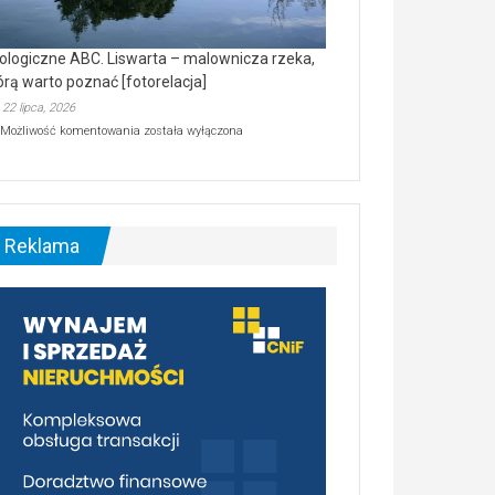
ologiczne ABC. Liswarta – malownicza rzeka,
órą warto poznać [fotorelacja]
22 lipca, 2026
Ekologiczne
Możliwość komentowania
została wyłączona
ABC.
Liswarta
–
malownicza
rzeka,
którą
Reklama
warto
poznać
[fotorelacja]