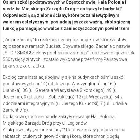
Osiem szkół podstawowych w Częstochowie, Hala Polonia i
siedziba Miejskiego Zarządu Dróg – co łączy te budynki?
Odpowiedzią są zielone ściany, które poza niewątpliwym
walorem estetycznym, posiadają jeszcze ważną, ekologiczną
funkcję pomagając w walce z zanieczyszczonym powietrzem.
„Zielone ściany” to realizacja jednego z projektów, które zostały
zgłoszone w ramach Budżetu Obywatelskiego. Zadanie o nazwie
,,STOP SMOG! Zielony pochłaniacz smogu’’ kosztowało łącznie ok.
550 tysięcy złotych i zostało wykonane przez firmę Państwowa
Łąka sp. z o. o. z Ełku.
Ekologiczne instalacje pojawiły się na budynkach ośmiu szkół
podstawowych: nr 14( (ul. Jerzego Waszyngtona), nr 16 (ul.
Ułańska), 38 (ul. Generała Władysława Sikorskiego), 49 (ul.
Jesienna), 9 (ul. Jana III Sobieskiego), 13 (ul. Wręczycka), 54 z
oddziałami integracyjnymi (ul. Jerzego Kukuczki), 7 (ul. Ludwika
Zamenhofa).
Dodatkowo, roślinne panele zakryły elewacje Hali Polonia i
Miejskiego Zarządu Dróg przy ul. Legionów.
A jak powstały „zielone ściany”? Rośliny zostały posadzone na
rabatach, otulonych geowłókniną i korą, które chronić będą