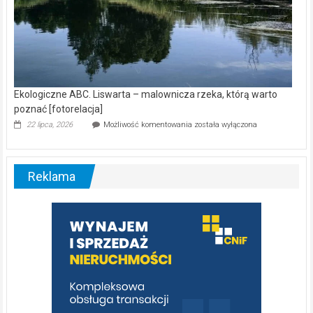
Ekologiczne ABC. Liswarta – malownicza rzeka, którą warto
poznać [fotorelacja]
Ekologiczne
22 lipca, 2026
Możliwość komentowania
została wyłączona
ABC.
Liswarta
–
malownicza
Reklama
rzeka,
którą
warto
poznać
[fotorelacja]