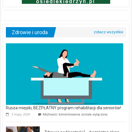
Zdrowie i uroda
Rusza miejski, BEZPŁATNY program rehabilitacji dla seniorów!
Rusza
5 maja, 2026
Możliwość komentowania
została wyłączona
miejski,
BEZPŁATNY
program