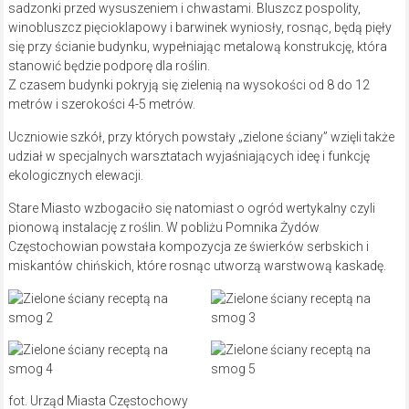
sadzonki przed wysuszeniem i chwastami. Bluszcz pospolity,
winobluszcz pięcioklapowy i barwinek wyniosły, rosnąc, będą pięły
się przy ścianie budynku, wypełniając metalową konstrukcję, która
stanowić będzie podporę dla roślin.
Z czasem budynki pokryją się zielenią na wysokości od 8 do 12
metrów i szerokości 4-5 metrów.
Uczniowie szkół, przy których powstały „zielone ściany” wzięli także
udział w specjalnych warsztatach wyjaśniających ideę i funkcję
ekologicznych elewacji.
Stare Miasto wzbogaciło się natomiast o ogród wertykalny czyli
pionową instalację z roślin. W pobliżu Pomnika Żydów
Częstochowian powstała kompozycja ze świerków serbskich i
miskantów chińskich, które rosnąc utworzą warstwową kaskadę.
fot. Urząd Miasta Częstochowy