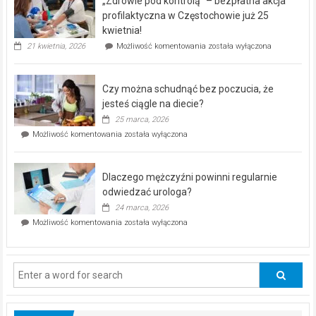
„Zdrowie pod kontrolą” – bezpłatna akcja
rehabilitacji
dla
profilaktyczna w Częstochowie już 25
seniorów!
kwietnia!
„Zdrowie
21 kwietnia, 2026
Możliwość komentowania
została wyłączona
pod
kontrolą”
–
Czy można schudnąć bez poczucia, że
bezpłatna
akcja
jesteś ciągle na diecie?
profilaktyczna
25 marca, 2026
w
Czy
Możliwość komentowania
została wyłączona
Częstochowie
można
już
schudnąć
25
bez
kwietnia!
Dlaczego mężczyźni powinni regularnie
poczucia,
że
odwiedzać urologa?
jesteś
24 marca, 2026
ciągle
Dlaczego
Możliwość komentowania
została wyłączona
na
mężczyźni
diecie?
powinni
regularnie
odwiedzać
urologa?