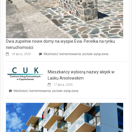
Dwa zupełnie nowe domy na wyspie Evia. Perełka na rynku
nieruchomości
Dwa
18 lipca, 2026
Możliwość komentowania
została wyłączona
zupełnie
nowe
domy
Mieszkańcy wybiorą nazwy alejek w
na
wyspie
Lasku Aniołowskim
Evia.
17 lipca, 2026
Perełka
Mieszkańcy
Możliwość komentowania
została wyłączona
na
wybiorą
rynku
nazwy
nieruchomości
alejek
w
Lasku
Aniołowskim