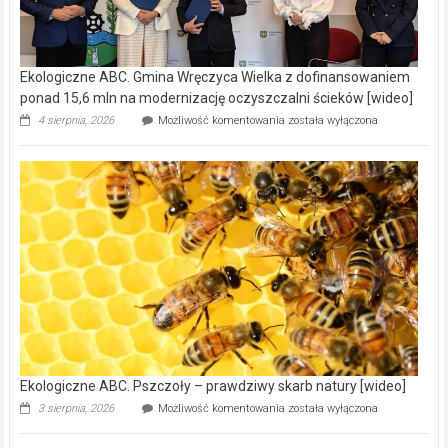
Ekologiczne ABC. Gmina Wręczyca Wielka z dofinansowaniem
ponad 15,6 mln na modernizację oczyszczalni ścieków [wideo]
Ekologiczne
4 sierpnia, 2026
Możliwość komentowania
została wyłączona
ABC.
Gmina
Wręczyca
Wielka
z
dofinansowaniem
ponad
15,6
mln
na
modernizację
oczyszczalni
ścieków
[wideo]
Ekologiczne ABC. Pszczoły – prawdziwy skarb natury [wideo]
Ekologiczne
3 sierpnia, 2026
Możliwość komentowania
została wyłączona
ABC.
Pszczoły