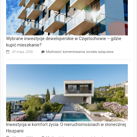
Wybrane inwestycje deweloperskie w Częstochowie – gdzie
kupić mieszkanie?
Wybrane
20 maja, 2026
Możliwość komentowania
została wyłączona
inwestycje
deweloperskie
w Częstochowie
–
gdzie
kupić
mieszkanie?
Inwestycja w komfort życia. O nieruchomościach w słonecznej
Hiszpanii