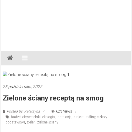
Gazeta
Regionalna
Częstochowa,
Kłobuck,
Lubliniec,
25 października, 2022
Myszków
Zielone ściany receptą na smog
Posted By: Katarzyna
623 Views
budżet obywatelski
,
ekologia
,
instalacja
,
projekt
,
rośliny
,
szkoły
podstawowe
,
zieleń
,
zielone ściany