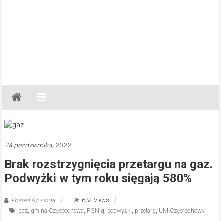
Gazeta
Regionalna
Częstochowa,
Kłobuck,
Lubliniec,
24 października, 2022
Myszków
Brak rozstrzygnięcia przetargu na gaz.
Podwyżki w tym roku sięgają 580%
Posted By: Linda
632 Views
gaz
,
gmina Częstochowa
,
PGNig
,
podwyżki
,
przetarg
,
UM Częstochowy