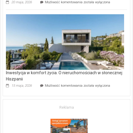
Wybrane
20 maja, 2026
Możliwość komentowania
została wyłączona
inwestycje
deweloperskie
w Częstochowie
–
gdzie
kupić
mieszkanie?
Inwestycja w komfort życia. O nieruchomościach w słonecznej
Hiszpanii
Inwestycja
15 maja, 2026
Możliwość komentowania
została wyłączona
w komfort
życia.
O nieruchomościach
w słonecznej
Reklama
Hiszpanii