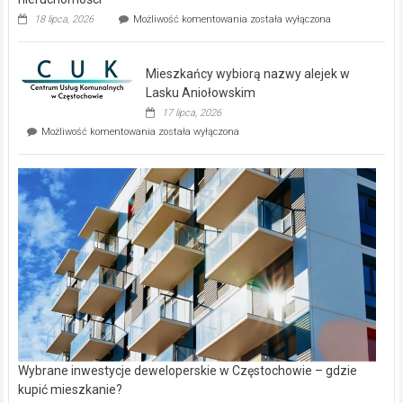
Dwa
18 lipca, 2026
Możliwość komentowania
została wyłączona
zupełnie
nowe
domy
Mieszkańcy wybiorą nazwy alejek w
na
wyspie
Lasku Aniołowskim
Evia.
17 lipca, 2026
Perełka
Mieszkańcy
Możliwość komentowania
została wyłączona
na
wybiorą
rynku
nazwy
nieruchomości
alejek
w
Lasku
Aniołowskim
Wybrane inwestycje deweloperskie w Częstochowie – gdzie
kupić mieszkanie?