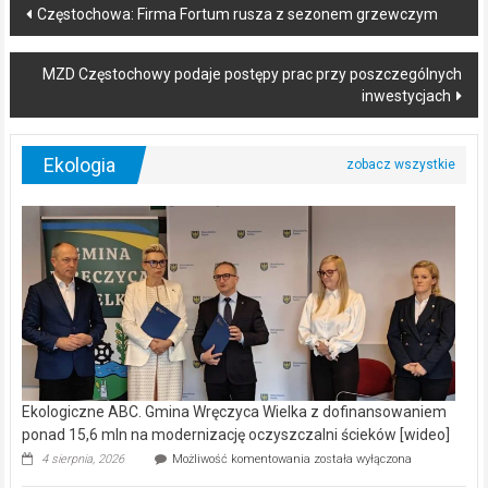
Post
Częstochowa: Firma Fortum rusza z sezonem grzewczym
navigation
MZD Częstochowy podaje postępy prac przy poszczególnych
inwestycjach
Ekologia
Ekologiczne ABC. Gmina Wręczyca Wielka z dofinansowaniem
ponad 15,6 mln na modernizację oczyszczalni ścieków [wideo]
Ekologiczne
4 sierpnia, 2026
Możliwość komentowania
została wyłączona
ABC.