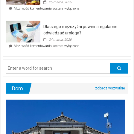
25 marca, 2026
w
Czy
Możliwość komentowania
została wyłączona
Częstochowie
można
już
schudnąć
25
bez
kwietnia!
Dlaczego mężczyźni powinni regularnie
poczucia,
że
odwiedzać urologa?
jesteś
24 marca, 2026
ciągle
Dlaczego
Możliwość komentowania
została wyłączona
na
mężczyźni
diecie?
powinni
regularnie
odwiedzać
urologa?
Dom