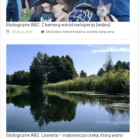
Ekologiczne ABC. Z kamerą wśród nietoperzy [wideo]
Ekologiczne
30 lipca, 2026
Możliwość komentowania
została wyłączona
ABC.
Z
kamerą
wśród
nietoperzy
[wideo]
Ekologiczne ABC. Liswarta – malownicza rzeka, którą warto