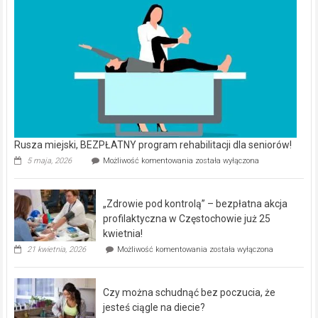
Rusza miejski, BEZPŁATNY program rehabilitacji dla seniorów!
Rusza
5 maja, 2026
Możliwość komentowania
została wyłączona
miejski,
BEZPŁATNY
program
„Zdrowie pod kontrolą” – bezpłatna akcja
rehabilitacji
dla
profilaktyczna w Częstochowie już 25
seniorów!
kwietnia!
„Zdrowie
21 kwietnia, 2026
Możliwość komentowania
została wyłączona
pod
kontrolą”
–
Czy można schudnąć bez poczucia, że
bezpłatna
akcja
jesteś ciągle na diecie?
profilaktyczna