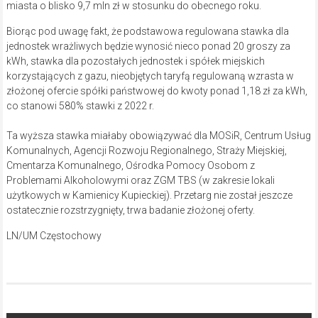
miasta o blisko 9,7 mln zł w stosunku do obecnego roku.
Biorąc pod uwagę fakt, że podstawowa regulowana stawka dla
jednostek wrażliwych będzie wynosić nieco ponad 20 groszy za
kWh, stawka dla pozostałych jednostek i spółek miejskich
korzystających z gazu, nieobjętych taryfą regulowaną wzrasta w
złożonej ofercie spółki państwowej do kwoty ponad 1,18 zł za kWh,
co stanowi 580% stawki z 2022 r.
Ta wyższa stawka miałaby obowiązywać dla MOSiR, Centrum Usług
Komunalnych, Agencji Rozwoju Regionalnego, Straży Miejskiej,
Cmentarza Komunalnego, Ośrodka Pomocy Osobom z
Problemami Alkoholowymi oraz ZGM TBS (w zakresie lokali
użytkowych w Kamienicy Kupieckiej). Przetarg nie został jeszcze
ostatecznie rozstrzygnięty, trwa badanie złożonej oferty.
LN/UM Częstochowy