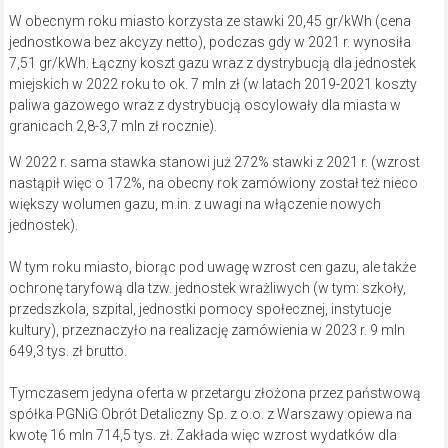
W obecnym roku miasto korzysta ze stawki 20,45 gr/kWh (cena
jednostkowa bez akcyzy netto), podczas gdy w 2021 r. wynosiła
7,51 gr/kWh. Łączny koszt gazu wraz z dystrybucją dla jednostek
miejskich w 2022 roku to ok. 7 mln zł (w latach 2019-2021 koszty
paliwa gazowego wraz z dystrybucją oscylowały dla miasta w
granicach 2,8-3,7 mln zł rocznie).
W 2022 r. sama stawka stanowi już 272% stawki z 2021 r. (wzrost
nastąpił więc o 172%, na obecny rok zamówiony został też nieco
większy wolumen gazu, m.in. z uwagi na włączenie nowych
jednostek).
W tym roku miasto, biorąc pod uwagę wzrost cen gazu, ale także
ochronę taryfową dla tzw. jednostek wrażliwych (w tym: szkoły,
przedszkola, szpital, jednostki pomocy społecznej, instytucje
kultury), przeznaczyło na realizację zamówienia w 2023 r. 9 mln
649,3 tys. zł brutto.
Tymczasem jedyna oferta w przetargu złożona przez państwową
spółka PGNiG Obrót Detaliczny Sp. z o.o. z Warszawy opiewa na
kwotę 16 mln 714,5 tys. zł. Zakłada więc wzrost wydatków dla