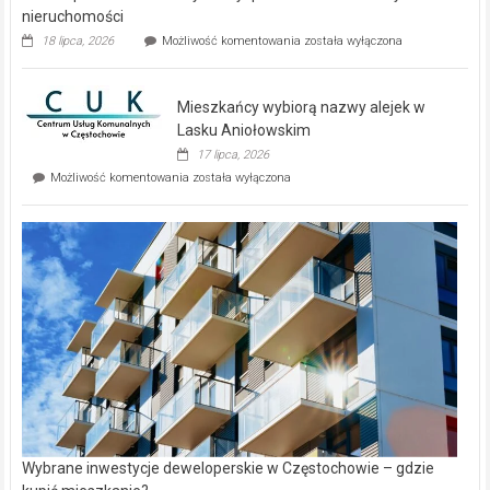
nieruchomości
Dwa
18 lipca, 2026
Możliwość komentowania
została wyłączona
zupełnie
nowe
domy
Mieszkańcy wybiorą nazwy alejek w
na
wyspie
Lasku Aniołowskim
Evia.
17 lipca, 2026
Perełka
Mieszkańcy
Możliwość komentowania
została wyłączona
na
wybiorą
rynku
nazwy
nieruchomości
alejek
w
Lasku
Aniołowskim
Wybrane inwestycje deweloperskie w Częstochowie – gdzie