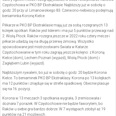
Częstochowa w PKO BP Ekstraklasie. Najbliższy już w sobotę o
godz. 20 przy ul. Limanowskiego 83. Czerwono-niebiescy podejmują
beniaminka Koronę Kielce.
Piłkarze w PKO BP Ekstraklasie mają już za sobą rozegranych 13
kolejek spotkań. Raków jest liderem i ma już 5 punktów przewagi nad
2. Wisłą Płock. Raków rozegra jeszcze w 2022 roku cztery mecze i
piłkarze udadzą się na długą przerwę zimową. Wszystko
spowodowane jest mistrzostwami Świata w Katarze.
Częstochowianie w tym roku zagrają jeszcze kolejno: z Koroną
Kielce (dom), Lechem Poznań (wyjazd), Wisłą Płock (dom) i
Zagłębiem Lubin (wyjazd).
Najbliższym rywalem, bo już w sobotę o godz. 20 będzie Korona
Kielce. To beniaminek PKO BP Ekstraklasy. Korona po 13 kolejkach
ma 12 punktów i znajduje się w strefie spadkowej. Obecnie plasuje
się na 16. pozycji.
Korona w 13 meczach 3 spotkania wygrała, 3 zremisowała i
doznała 7 porażek. W Częstochowie nie będzie faworytem, bo
Raków u siebie gra bardzo dobrze. W 7 występach zdobył aż 19
punktów na 21 możliwych.