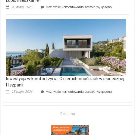
kupić mieszkanie?
Wybrane
20 maja, 2026
Możliwość komentowania
została wyłączona
inwestycje
deweloperskie
w Częstochowie
–
gdzie
kupić
mieszkanie?
Inwestycja w komfort życia. O nieruchomościach w słonecznej
Hiszpanii
Inwestycja
15 maja, 2026
Możliwość komentowania
została wyłączona
w komfort
życia.
O nieruchomościach
w słonecznej
Reklama
Hiszpanii