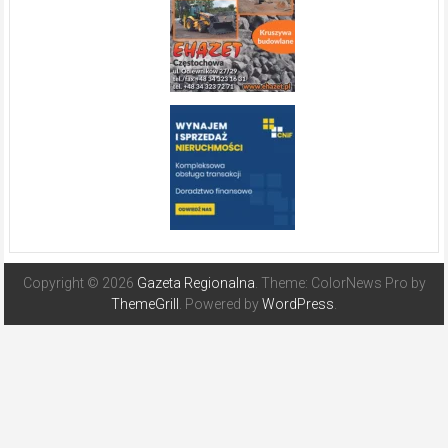
Copyright © 2026
Gazeta Regionalna
. Theme: ColorNews Pro by
ThemeGrill
. Powered by
WordPress
.