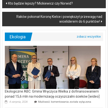
Post
Kto będzie lepszy? Mickiewicz czy Norwid?
navigation
Raków pokonał Koronę Kielce i powiększył przewagę nad
wiceliderem do 6 punktów!
Ekologia
Ekologiczne ABC. Gmina Wręczyca Wielka z dofinansowaniem
ponad 15,6 mln na modernizację oczyszczalni ścieków [wideo]
Ekologiczne
4 sierpnia, 2026
Możliwość komentowania
została wyłączona
ABC.