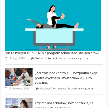
Rusza miejski, BEZPŁATNY program rehabilitacji dla seniorów!
Rusza
5 maja, 2026
Możliwość komentowania
została wyłączona
miejski,
BEZPŁATNY
program
„Zdrowie pod kontrolą” – bezpłatna akcja
rehabilitacji
dla
profilaktyczna w Częstochowie już 25
seniorów!
kwietnia!
„Zdrowie
21 kwietnia, 2026
Możliwość komentowania
została wyłączona
pod
kontrolą”
–
Czy można schudnąć bez poczucia, że
bezpłatna
akcja