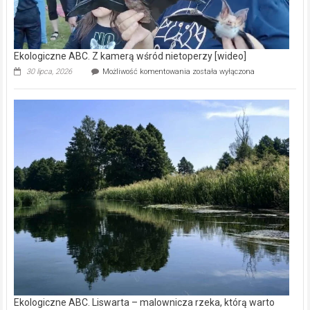
Ekologiczne ABC. Z kamerą wśród nietoperzy [wideo]
Ekologiczne
30 lipca, 2026
Możliwość komentowania
została wyłączona
ABC.
Z
kamerą
wśród
nietoperzy
[wideo]
Ekologiczne ABC. Liswarta – malownicza rzeka, którą warto