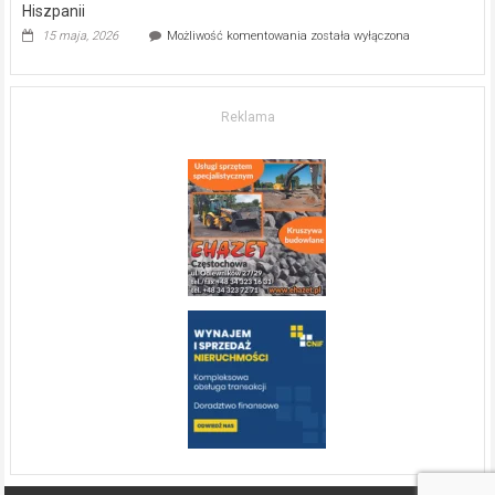
Hiszpanii
Inwestycja
15 maja, 2026
Możliwość komentowania
została wyłączona
w komfort
życia.
O nieruchomościach
w słonecznej
Reklama
Hiszpanii