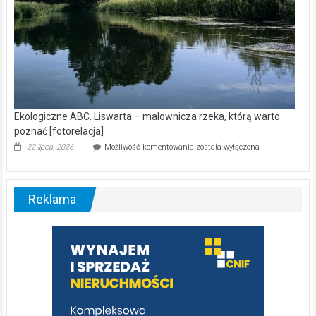
Ekologiczne ABC. Liswarta – malownicza rzeka, którą warto
poznać [fotorelacja]
Ekologiczne
22 lipca, 2026
Możliwość komentowania
została wyłączona
ABC.
Liswarta
–
malownicza
Reklama
rzeka,
którą
warto
poznać
[fotorelacja]