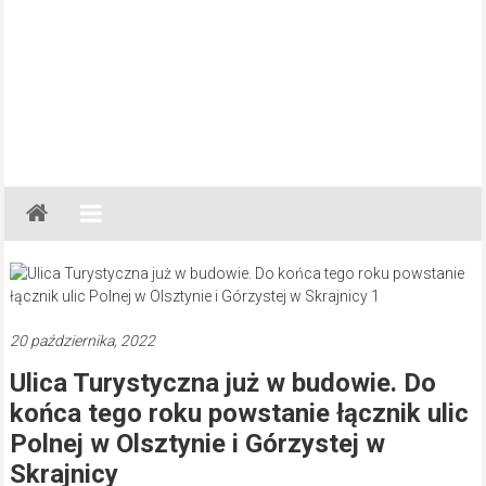
Gazeta
Regionalna
Częstochowa,
Kłobuck,
Lubliniec,
20 października, 2022
Myszków
Ulica Turystyczna już w budowie. Do
końca tego roku powstanie łącznik ulic
Polnej w Olsztynie i Górzystej w
Skrajnicy