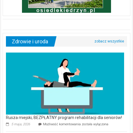
Zdrowie i uroda
Rusza miejski, BEZPŁATNY program rehabilitacji dla seniorów!
Rusza
5 maja, 2026
Możliwość komentowania
została wyłączona
miejski,