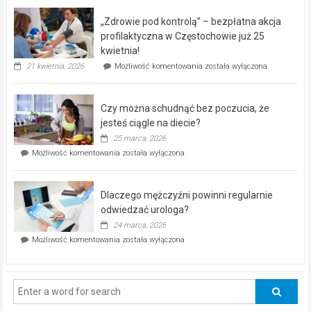
BEZPŁATNY
program
„Zdrowie pod kontrolą” – bezpłatna akcja
rehabilitacji
dla
profilaktyczna w Częstochowie już 25
seniorów!
kwietnia!
„Zdrowie
21 kwietnia, 2026
Możliwość komentowania
została wyłączona
pod
kontrolą”
–
Czy można schudnąć bez poczucia, że
bezpłatna
akcja
jesteś ciągle na diecie?
profilaktyczna
25 marca, 2026
w
Czy
Możliwość komentowania
została wyłączona
Częstochowie
można
już
schudnąć
25
bez
kwietnia!
Dlaczego mężczyźni powinni regularnie
poczucia,
że
odwiedzać urologa?
jesteś
24 marca, 2026
ciągle
Dlaczego
Możliwość komentowania
została wyłączona
na
mężczyźni
diecie?
powinni
regularnie
odwiedzać
urologa?