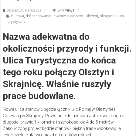
Posted By: Katarzyna
544 Views
budowa
,
dofinansowanie
,
inwestycje drogowe
,
Olsztyn
,
skrajnica
,
ulica
Turystyczna
Nazwa adekwatna do
okoliczności przyrody i funkcji.
Ulica Turystyczna do końca
tego roku połączy Olsztyn i
Skrajnicę. Właśnie ruszyły
prace budowlane.
Nowa ulica stanowić będzie łącznik ulic Polnej w Olsztynie i
Górzystej w Skrajnicy. Powstanie dojazdowa asfaltowa droga o
długości prawie 1 kilometra i szerokości od 4 do 5 metrów.
Zakończony projekt będzie stanowił piękną trasę widokową, a
jednocześnie ułatwi dojazd do gruntów rolnych.