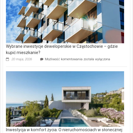
Wybrane inwestycje deweloperskie w Częstochowie – gdzie
kupić mieszkanie?
Wybrane
20 maja, 2026
Możliwość komentowania
została wyłączona
inwestycje
deweloperskie
w Częstochowie
–
gdzie
kupić
mieszkanie?
Inwestycja w komfort życia. O nieruchomościach w słonecznej