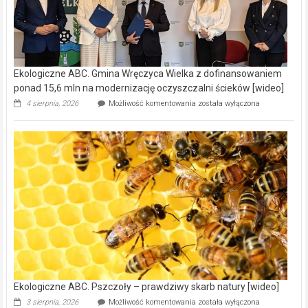
Ekologiczne ABC. Gmina Wręczyca Wielka z dofinansowaniem
ponad 15,6 mln na modernizację oczyszczalni ścieków [wideo]
Ekologiczne
4 sierpnia, 2026
Możliwość komentowania
została wyłączona
ABC.
Gmina
Wręczyca
Wielka
z
dofinansowaniem
ponad
15,6
mln
na
modernizację
oczyszczalni
ścieków
[wideo]
Ekologiczne ABC. Pszczoły – prawdziwy skarb natury [wideo]
Ekologiczne
3 sierpnia, 2026
Możliwość komentowania
została wyłączona