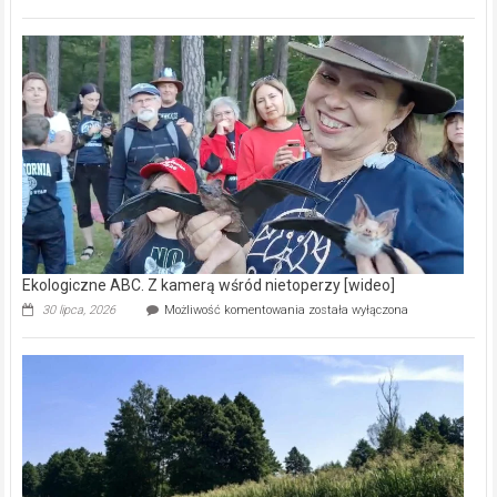
ABC.
Pszczoły
–
prawdziwy
skarb
natury
[wideo]
Ekologiczne ABC. Z kamerą wśród nietoperzy [wideo]
Ekologiczne
30 lipca, 2026
Możliwość komentowania
została wyłączona
ABC.
Z
kamerą
wśród
nietoperzy
[wideo]