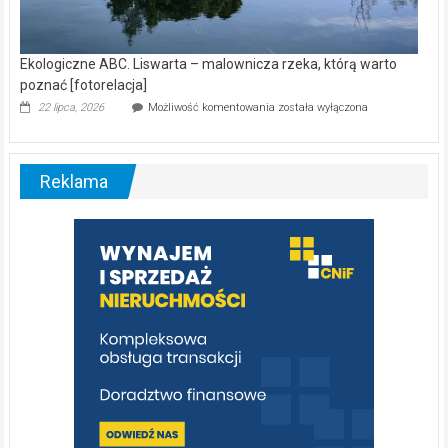
Ekologiczne ABC. Liswarta – malownicza rzeka, którą warto
poznać [fotorelacja]
Ekologiczne
22 lipca, 2026
Możliwość komentowania
została wyłączona
ABC.
Liswarta
–
malownicza
Reklama
rzeka,
którą
warto
poznać
[fotorelacja]