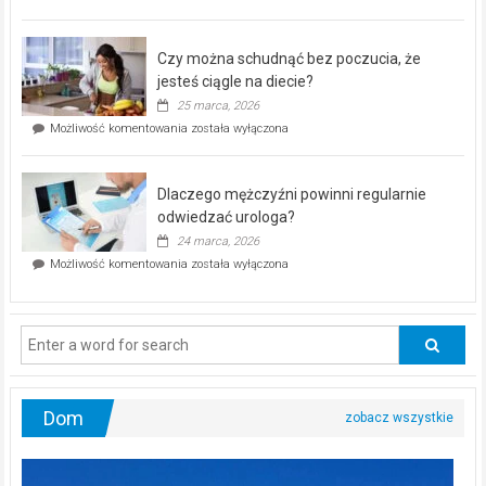
pod
kontrolą”
–
Czy można schudnąć bez poczucia, że
bezpłatna
akcja
jesteś ciągle na diecie?
profilaktyczna
25 marca, 2026
w
Czy
Możliwość komentowania
została wyłączona
Częstochowie
można
już
schudnąć
25
bez
kwietnia!
Dlaczego mężczyźni powinni regularnie
poczucia,
że
odwiedzać urologa?
jesteś
24 marca, 2026
ciągle
Dlaczego
Możliwość komentowania
została wyłączona
na
mężczyźni
diecie?
powinni
regularnie
odwiedzać
urologa?
Dom