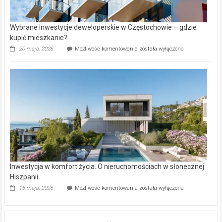
Wybrane inwestycje deweloperskie w Częstochowie – gdzie
kupić mieszkanie?
Wybrane
20 maja, 2026
Możliwość komentowania
została wyłączona
inwestycje
deweloperskie
w Częstochowie
–
gdzie
kupić
mieszkanie?
Inwestycja w komfort życia. O nieruchomościach w słonecznej
Hiszpanii
Inwestycja
15 maja, 2026
Możliwość komentowania
została wyłączona
w komfort
życia.
O nieruchomościach
w słonecznej