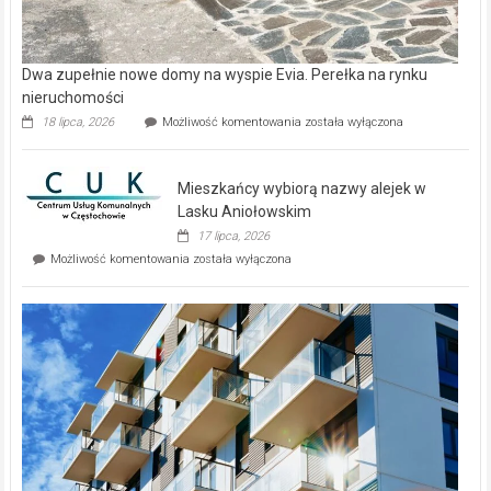
Dwa zupełnie nowe domy na wyspie Evia. Perełka na rynku
nieruchomości
Dwa
18 lipca, 2026
Możliwość komentowania
została wyłączona
zupełnie
nowe
domy
Mieszkańcy wybiorą nazwy alejek w
na
wyspie
Lasku Aniołowskim
Evia.
17 lipca, 2026
Perełka
Mieszkańcy
Możliwość komentowania
została wyłączona
na
wybiorą
rynku
nazwy
nieruchomości
alejek
w
Lasku
Aniołowskim