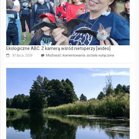
[wideo]
Ekologiczne ABC. Z kamerą wśród nietoperzy [wideo]
Ekologiczne
30 lipca, 2026
Możliwość komentowania
została wyłączona
ABC.
Z
kamerą
wśród
nietoperzy
[wideo]