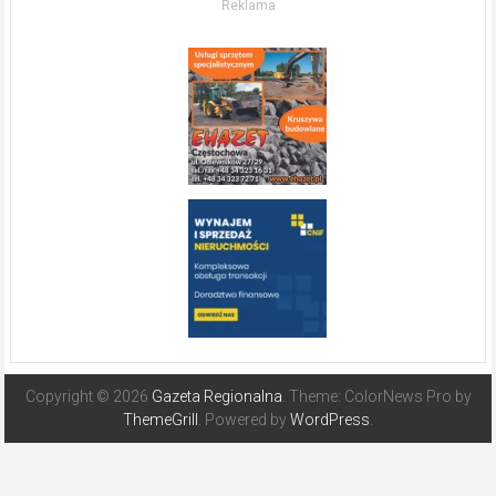
Reklama
Hiszpanii
Copyright © 2026
Gazeta Regionalna
. Theme: ColorNews Pro by
ThemeGrill
. Powered by
WordPress
.