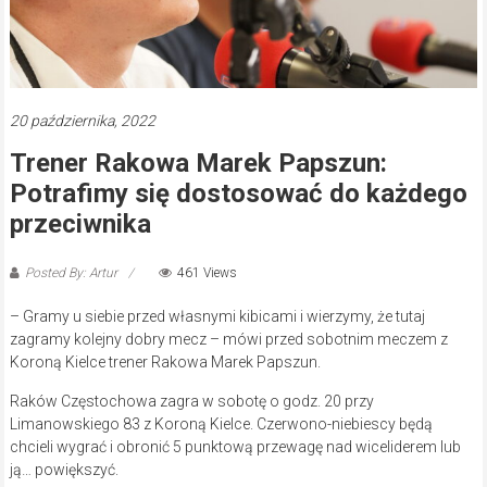
20 października, 2022
Trener Rakowa Marek Papszun:
Potrafimy się dostosować do każdego
przeciwnika
Posted By: Artur
461 Views
– Gramy u siebie przed własnymi kibicami i wierzymy, że tutaj
zagramy kolejny dobry mecz – mówi przed sobotnim meczem z
Koroną Kielce trener Rakowa Marek Papszun.
Raków Częstochowa zagra w sobotę o godz. 20 przy
Limanowskiego 83 z Koroną Kielce. Czerwono-niebiescy będą
chcieli wygrać i obronić 5 punktową przewagę nad wiceliderem lub
ją… powiększyć.