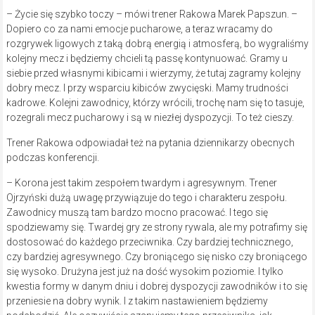
– Życie się szybko toczy – mówi trener Rakowa Marek Papszun. –
Dopiero co za nami emocje pucharowe, a teraz wracamy do
rozgrywek ligowych z taką dobrą energią i atmosferą, bo wygraliśmy
kolejny mecz i będziemy chcieli tą passę kontynuować. Gramy u
siebie przed własnymi kibicami i wierzymy, że tutaj zagramy kolejny
dobry mecz. I przy wsparciu kibiców zwycięski. Mamy trudności
kadrowe. Kolejni zawodnicy, którzy wrócili, trochę nam się to tasuje,
rozegrali mecz pucharowy i są w niezłej dyspozycji. To też cieszy.
Trener Rakowa odpowiadał też na pytania dziennikarzy obecnych
podczas konferencji.
– Korona jest takim zespołem twardym i agresywnym. Trener
Ojrzyński dużą uwagę przywiązuje do tego i charakteru zespołu.
Zawodnicy muszą tam bardzo mocno pracować. I tego się
spodziewamy się. Twardej gry ze strony rywala, ale my potrafimy się
dostosować do każdego przeciwnika. Czy bardziej technicznego,
czy bardziej agresywnego. Czy broniącego się nisko czy broniącego
się wysoko. Drużyna jest już na dość wysokim poziomie. I tylko
kwestia formy w danym dniu i dobrej dyspozycji zawodników i to się
przeniesie na dobry wynik. I z takim nastawieniem będziemy