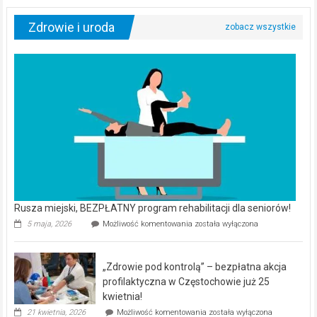
Zdrowie i uroda
Rusza miejski, BEZPŁATNY program rehabilitacji dla seniorów!
Rusza
5 maja, 2026
Możliwość komentowania
została wyłączona
miejski,
BEZPŁATNY
program
„Zdrowie pod kontrolą” – bezpłatna akcja
rehabilitacji
dla
profilaktyczna w Częstochowie już 25
seniorów!
kwietnia!
„Zdrowie
21 kwietnia, 2026
Możliwość komentowania
została wyłączona