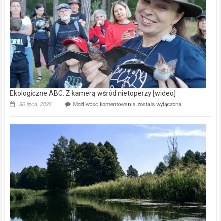
skarb
natury
[wideo]
Ekologiczne ABC. Z kamerą wśród nietoperzy [wideo]
Ekologiczne
30 lipca, 2026
Możliwość komentowania
została wyłączona
ABC.
Z
kamerą
wśród
nietoperzy
[wideo]