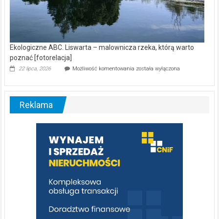
Ekologiczne ABC. Liswarta – malownicza rzeka, którą warto
poznać [fotorelacja]
Ekologiczne
22 lipca, 2026
Możliwość komentowania
została wyłączona
ABC.
Liswarta
–
malownicza
Reklama
rzeka,
którą
warto
poznać
[fotorelacja]