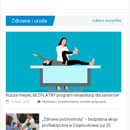
Zdrowie i uroda
Rusza miejski, BEZPŁATNY program rehabilitacji dla seniorów!
Rusza
5 maja, 2026
Możliwość komentowania
została wyłączona
miejski,
BEZPŁATNY
program
„Zdrowie pod kontrolą” – bezpłatna akcja
rehabilitacji
dla
profilaktyczna w Częstochowie już 25
seniorów!