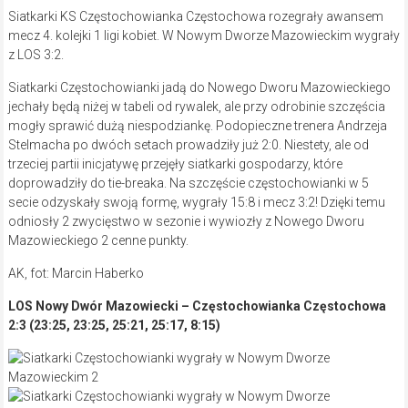
Siatkarki KS Częstochowianka Częstochowa rozegrały awansem
mecz 4. kolejki 1 ligi kobiet. W Nowym Dworze Mazowieckim wygrały
z LOS 3:2.
Siatkarki Częstochowianki jadą do Nowego Dworu Mazowieckiego
jechały będą niżej w tabeli od rywalek, ale przy odrobinie szczęścia
mogły sprawić dużą niespodziankę. Podopieczne trenera Andrzeja
Stelmacha po dwóch setach prowadziły już 2:0. Niestety, ale od
trzeciej partii inicjatywę przejęły siatkarki gospodarzy, które
doprowadziły do tie-breaka. Na szczęście częstochowianki w 5
secie odzyskały swoją formę, wygrały 15:8 i mecz 3:2! Dzięki temu
odniosły 2 zwycięstwo w sezonie i wywiozły z Nowego Dworu
Mazowieckiego 2 cenne punkty.
AK, fot: Marcin Haberko
LOS Nowy Dwór Mazowiecki – Częstochowianka Częstochowa
2:3 (23:25, 23:25, 25:21, 25:17, 8:15)