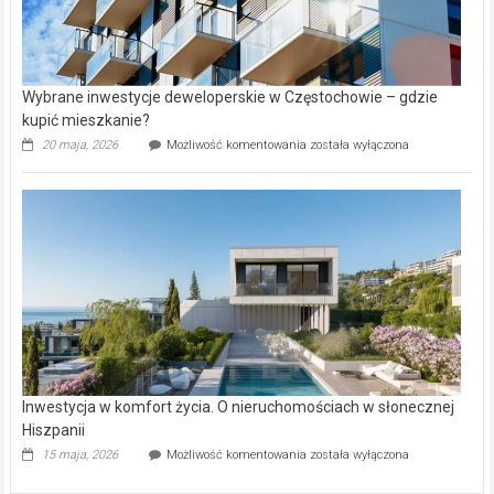
Wybrane inwestycje deweloperskie w Częstochowie – gdzie
kupić mieszkanie?
Wybrane
20 maja, 2026
Możliwość komentowania
została wyłączona
inwestycje
deweloperskie
w Częstochowie
–
gdzie
kupić
mieszkanie?
Inwestycja w komfort życia. O nieruchomościach w słonecznej
Hiszpanii
Inwestycja
15 maja, 2026
Możliwość komentowania
została wyłączona
w komfort
życia.