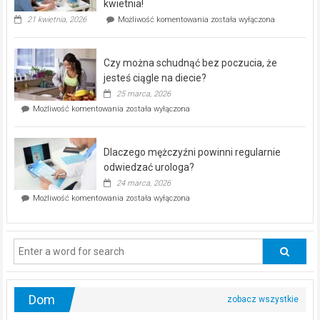
kwietnia!
„Zdrowie
21 kwietnia, 2026
Możliwość komentowania
została wyłączona
pod
kontrolą”
–
Czy można schudnąć bez poczucia, że
bezpłatna
akcja
jesteś ciągle na diecie?
profilaktyczna
25 marca, 2026
w
Czy
Możliwość komentowania
została wyłączona
Częstochowie
można
już
schudnąć
25
bez
kwietnia!
Dlaczego mężczyźni powinni regularnie
poczucia,
że
odwiedzać urologa?
jesteś
24 marca, 2026
ciągle
Dlaczego
Możliwość komentowania
została wyłączona
na
mężczyźni
diecie?
powinni
regularnie
odwiedzać
urologa?
Dom