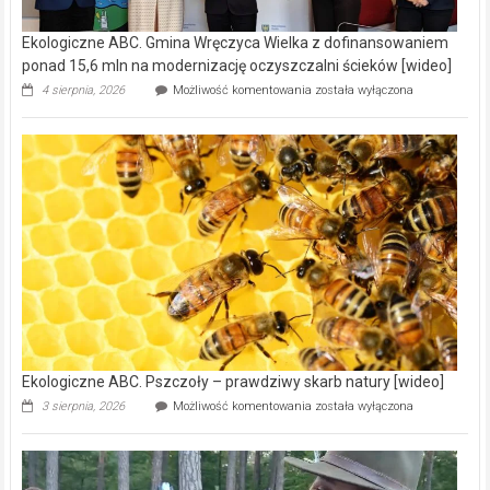
Ekologiczne ABC. Gmina Wręczyca Wielka z dofinansowaniem
ponad 15,6 mln na modernizację oczyszczalni ścieków [wideo]
Ekologiczne
4 sierpnia, 2026
Możliwość komentowania
została wyłączona
ABC.
Gmina
Wręczyca
Wielka
z
dofinansowaniem
ponad
15,6
mln
na
modernizację
oczyszczalni
ścieków
[wideo]
Ekologiczne ABC. Pszczoły – prawdziwy skarb natury [wideo]
Ekologiczne
3 sierpnia, 2026
Możliwość komentowania
została wyłączona
ABC.
Pszczoły
–
prawdziwy