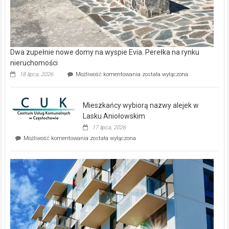
Dwa zupełnie nowe domy na wyspie Evia. Perełka na rynku
nieruchomości
Dwa
18 lipca, 2026
Możliwość komentowania
została wyłączona
zupełnie
nowe
domy
Mieszkańcy wybiorą nazwy alejek w
na
wyspie
Lasku Aniołowskim
Evia.
17 lipca, 2026
Perełka
Mieszkańcy
Możliwość komentowania
została wyłączona
na
wybiorą
rynku
nazwy
nieruchomości
alejek
w
Lasku
Aniołowskim