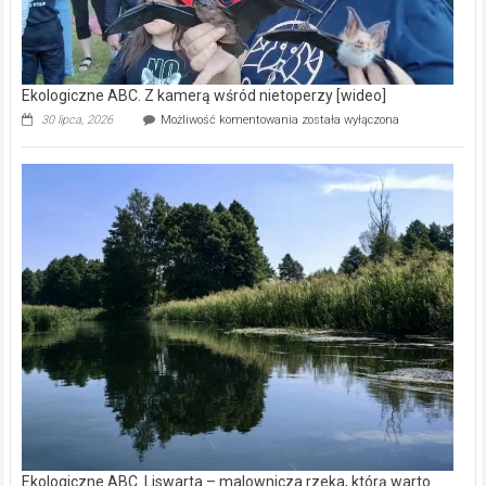
Ekologiczne ABC. Z kamerą wśród nietoperzy [wideo]
Ekologiczne
30 lipca, 2026
Możliwość komentowania
została wyłączona
ABC.
Z
kamerą
wśród
nietoperzy
[wideo]
Ekologiczne ABC. Liswarta – malownicza rzeka, którą warto