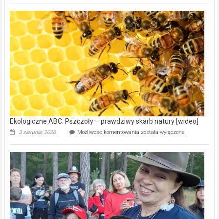
Gmina
Wręczyca
Wielka
z
dofinansowaniem
ponad
15,6
mln
na
modernizację
oczyszczalni
ścieków
[wideo]
Ekologiczne ABC. Pszczoły – prawdziwy skarb natury [wideo]
Ekologiczne
3 sierpnia, 2026
Możliwość komentowania
została wyłączona
ABC.
Pszczoły
–
prawdziwy
skarb
natury
[wideo]