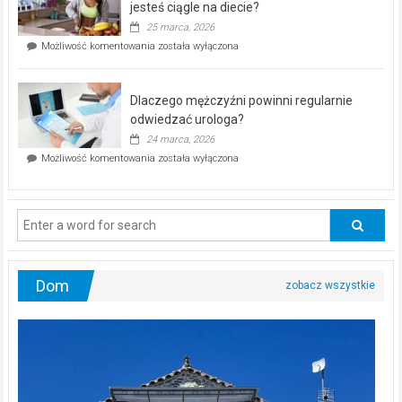
akcja
jesteś ciągle na diecie?
profilaktyczna
25 marca, 2026
w
Czy
Możliwość komentowania
została wyłączona
Częstochowie
można
już
schudnąć
25
bez
kwietnia!
Dlaczego mężczyźni powinni regularnie
poczucia,
że
odwiedzać urologa?
jesteś
24 marca, 2026
ciągle
Dlaczego
Możliwość komentowania
została wyłączona
na
mężczyźni
diecie?
powinni
regularnie
odwiedzać
urologa?
Dom