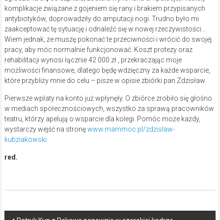
komplikacje związane z gojeniem się rany i brakiem przypisanych
antybiotyków, doprowadziły do amputacji nogi. Trudno było mi
zaakceptować tę sytuację i odnaleźć się w nowej rzeczywistości…
Wiem jednak, że muszę pokonać te przeciwności i wrócić do swojej
pracy, aby móc normalnie funkcjonować. Koszt protezy oraz
rehabilitacji wynosi łącznie 42 000 zł , przekraczając moje
możliwości finansowe, dlatego będę wdzięczny za każde wsparcie,
które przybliży mnie do celu – pisze w opisie zbiórki pan Zdzisław.
Pierwsze wpłaty na konto już wpłynęły. O zbiórce zrobiło się głośno
w mediach społecznościowych, wszystko za sprawą pracowników
teatru, którzy apelują o wsparcie dla kolegi. Pomóc może każdy,
wystarczy wejść na stronę
www.mammoc.pl/zdzislaw-
kubziakowski
red.
Post