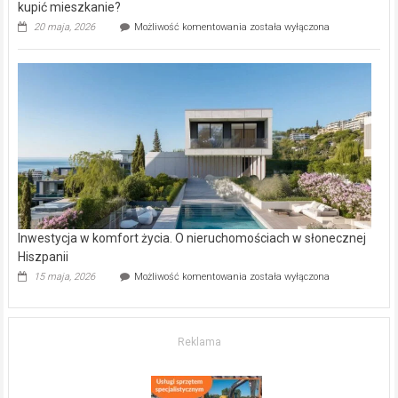
kupić mieszkanie?
Wybrane
20 maja, 2026
Możliwość komentowania
została wyłączona
inwestycje
deweloperskie
w Częstochowie
–
gdzie
kupić
mieszkanie?
Inwestycja w komfort życia. O nieruchomościach w słonecznej
Hiszpanii
Inwestycja
15 maja, 2026
Możliwość komentowania
została wyłączona
w komfort
życia.
O nieruchomościach
w słonecznej
Reklama
Hiszpanii