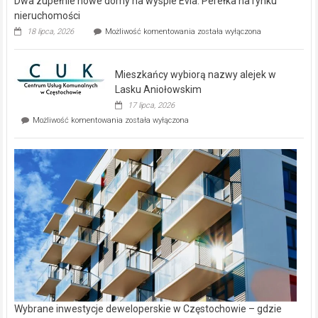
Dwa zupełnie nowe domy na wyspie Evia. Perełka na rynku
nieruchomości
Dwa
18 lipca, 2026
Możliwość komentowania
została wyłączona
zupełnie
nowe
domy
Mieszkańcy wybiorą nazwy alejek w
na
wyspie
Lasku Aniołowskim
Evia.
17 lipca, 2026
Perełka
Mieszkańcy
Możliwość komentowania
została wyłączona
na
wybiorą
rynku
nazwy
nieruchomości
alejek
w
Lasku
Aniołowskim
Wybrane inwestycje deweloperskie w Częstochowie – gdzie