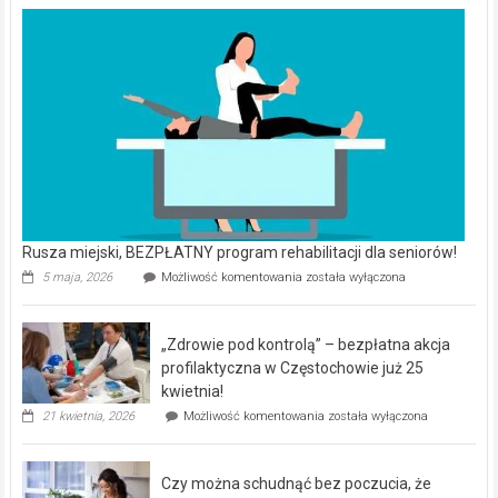
Rusza miejski, BEZPŁATNY program rehabilitacji dla seniorów!
Rusza
5 maja, 2026
Możliwość komentowania
została wyłączona
miejski,
BEZPŁATNY
program
„Zdrowie pod kontrolą” – bezpłatna akcja
rehabilitacji
dla
profilaktyczna w Częstochowie już 25
seniorów!
kwietnia!
„Zdrowie
21 kwietnia, 2026
Możliwość komentowania
została wyłączona
pod
kontrolą”
–
Czy można schudnąć bez poczucia, że
bezpłatna