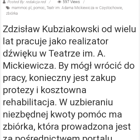
Posted By: redakcja red
597 Views
mammoc.pl
,
pomoc
,
Teatr im. Adama Mickiewicza w Częstochowie
,
zbiórka
Zdzisław Kubziakowski od wielu
lat pracuje jako realizator
dźwięku w Teatrze im. A.
Mickiewicza. By mógł wrócić do
pracy, konieczny jest zakup
protezy i kosztowna
rehabilitacja. W uzbieraniu
niezbędnej kwoty pomóc ma
zbiórka, która prowadzona jest
za pośrednictwem portalu