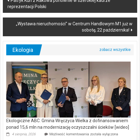
Patryk Kun z Rakowa ponownie w szerokiej kadrze
reprezentacji Polski
navigation
„Wystawa nieruchomości” w Centrum Handlowym M1 już w
sobotę, 22 października!
Ekologia
Ekologiczne ABC. Gmina Wręczyca Wielka z dofinansowaniem
ponad 15,6 mln na modernizację oczyszczalni ścieków [wideo]
Ekologiczne
4 sierpnia, 2026
Możliwość komentowania
została wyłączona
ABC.