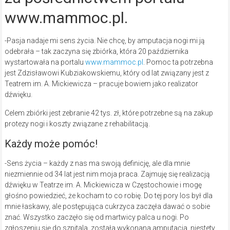
www.mammoc.pl.
-Pasja nadaje mi sens życia. Nie chcę, by amputacja nogi mi ją
odebrała – tak zaczyna się zbiórka, która 20 października
wystartowała na portalu
www.mammoc.pl
. Pomoc ta potrzebna
jest Zdzisławowi Kubziakowskiemu, który od lat związany jest z
Teatrem im. A. Mickiewicza – pracuje bowiem jako realizator
dźwięku.
Celem zbiórki jest zebranie 42 tys. zł, które potrzebne są na zakup
protezy nogi i koszty związane z rehabilitacją.
Każdy może pomóc!
-Sens życia – każdy z nas ma swoją definicję, ale dla mnie
niezmiennie od 34 lat jest nim moja praca. Zajmuję się realizacją
dźwięku w Teatrze im. A. Mickiewicza w Częstochowie i mogę
głośno powiedzieć, że kocham to co robię. Do tej pory los był dla
mnie łaskawy, ale postępująca cukrzyca zaczęła dawać o sobie
znać. Wszystko zaczęło się od martwicy palca u nogi. Po
zgłoszeniu się do szpitala, została wykonana amputacja, niestety