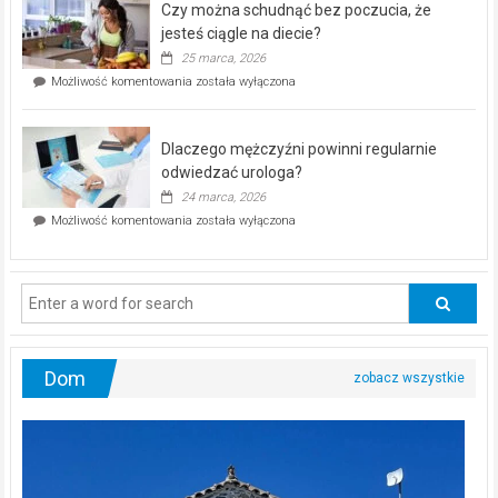
Czy można schudnąć bez poczucia, że
bezpłatna
akcja
jesteś ciągle na diecie?
profilaktyczna
25 marca, 2026
w
Czy
Możliwość komentowania
została wyłączona
Częstochowie
można
już
schudnąć
25
bez
kwietnia!
Dlaczego mężczyźni powinni regularnie
poczucia,
że
odwiedzać urologa?
jesteś
24 marca, 2026
ciągle
Dlaczego
Możliwość komentowania
została wyłączona
na
mężczyźni
diecie?
powinni
regularnie
odwiedzać
urologa?
Dom