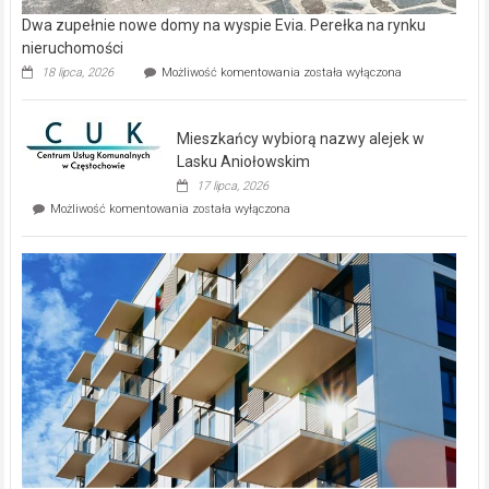
Dwa zupełnie nowe domy na wyspie Evia. Perełka na rynku
nieruchomości
Dwa
18 lipca, 2026
Możliwość komentowania
została wyłączona
zupełnie
nowe
domy
Mieszkańcy wybiorą nazwy alejek w
na
wyspie
Lasku Aniołowskim
Evia.
17 lipca, 2026
Perełka
Mieszkańcy
Możliwość komentowania
została wyłączona
na
wybiorą
rynku
nazwy
nieruchomości
alejek
w
Lasku
Aniołowskim