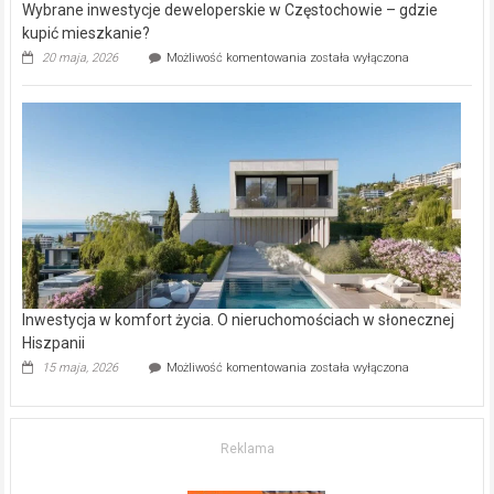
Wybrane inwestycje deweloperskie w Częstochowie – gdzie
kupić mieszkanie?
Wybrane
20 maja, 2026
Możliwość komentowania
została wyłączona
inwestycje
deweloperskie
w Częstochowie
–
gdzie
kupić
mieszkanie?
Inwestycja w komfort życia. O nieruchomościach w słonecznej
Hiszpanii
Inwestycja
15 maja, 2026
Możliwość komentowania
została wyłączona
w komfort
życia.
O nieruchomościach
w słonecznej
Reklama
Hiszpanii