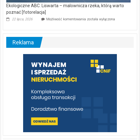
Ekologiczne ABC. Liswarta – malownicza rzeka, którą warto
poznać [fotorelacja]
Ekologiczne
22 lipca, 2026
Możliwość komentowania
została wyłączona
ABC.
Liswarta
–
malownicza
Reklama
rzeka,
którą
warto
poznać
[fotorelacja]