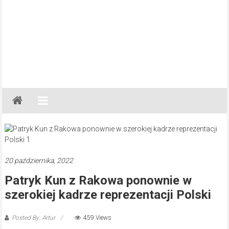
Gazeta
Regionalna
Częstochowa,
Kłobuck,
Lubliniec,
20 października, 2022
Myszków
Patryk Kun z Rakowa ponownie w
szerokiej kadrze reprezentacji Polski
Posted By: Artur
459 Views