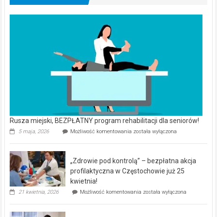
Rusza miejski, BEZPŁATNY program rehabilitacji dla seniorów!
Rusza
5 maja, 2026
Możliwość komentowania
została wyłączona
miejski,
BEZPŁATNY
program
„Zdrowie pod kontrolą” – bezpłatna akcja
rehabilitacji
dla
profilaktyczna w Częstochowie już 25
seniorów!
kwietnia!
„Zdrowie
21 kwietnia, 2026
Możliwość komentowania
została wyłączona
pod
kontrolą”
–