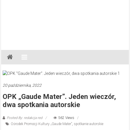
Gazeta
Regionalna
Częstochowa,
Kłobuck,
Lubliniec,
20 października, 2022
Myszków
OPK „Gaude Mater”. Jeden wieczór,
dwa spotkania autorskie
Posted By: redakcja red
562 Views
Ośrodek Promocji Kultury „Gaude Mater”
,
spotkanie autorskie