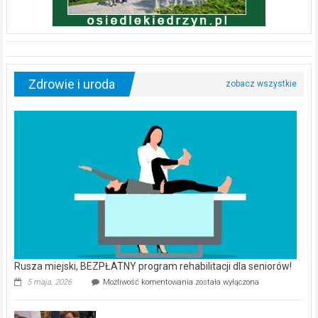
Zdrowie i uroda
Rusza miejski, BEZPŁATNY program rehabilitacji dla seniorów!
Rusza
5 maja, 2026
Możliwość komentowania
została wyłączona
miejski,
BEZPŁATNY
program