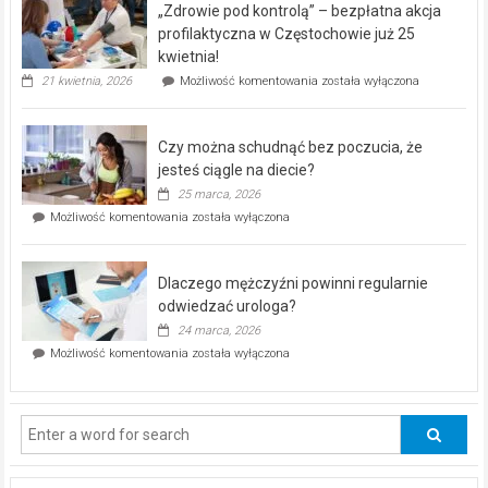
„Zdrowie pod kontrolą” – bezpłatna akcja
rehabilitacji
dla
profilaktyczna w Częstochowie już 25
seniorów!
kwietnia!
„Zdrowie
21 kwietnia, 2026
Możliwość komentowania
została wyłączona
pod
kontrolą”
–
Czy można schudnąć bez poczucia, że
bezpłatna
akcja
jesteś ciągle na diecie?
profilaktyczna
25 marca, 2026
w
Czy
Możliwość komentowania
została wyłączona
Częstochowie
można
już
schudnąć
25
bez
kwietnia!
Dlaczego mężczyźni powinni regularnie
poczucia,
że
odwiedzać urologa?
jesteś
24 marca, 2026
ciągle
Dlaczego
Możliwość komentowania
została wyłączona
na
mężczyźni
diecie?
powinni
regularnie
odwiedzać
urologa?