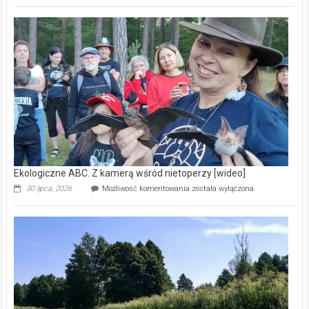
Pszczoły
–
prawdziwy
skarb
natury
[wideo]
Ekologiczne ABC. Z kamerą wśród nietoperzy [wideo]
Ekologiczne
30 lipca, 2026
Możliwość komentowania
została wyłączona
ABC.
Z
kamerą
wśród
nietoperzy
[wideo]