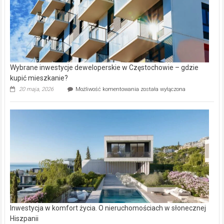
Wybrane inwestycje deweloperskie w Częstochowie – gdzie
kupić mieszkanie?
Wybrane
20 maja, 2026
Możliwość komentowania
została wyłączona
inwestycje
deweloperskie
w Częstochowie
–
gdzie
kupić
mieszkanie?
Inwestycja w komfort życia. O nieruchomościach w słonecznej
Hiszpanii