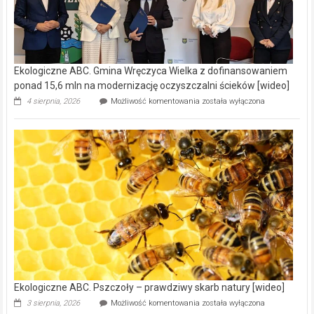
Ekologiczne ABC. Gmina Wręczyca Wielka z dofinansowaniem
ponad 15,6 mln na modernizację oczyszczalni ścieków [wideo]
Ekologiczne
4 sierpnia, 2026
Możliwość komentowania
została wyłączona
ABC.
Gmina
Wręczyca
Wielka
z
dofinansowaniem
ponad
15,6
mln
na
modernizację
oczyszczalni
ścieków
[wideo]
Ekologiczne ABC. Pszczoły – prawdziwy skarb natury [wideo]
Ekologiczne
3 sierpnia, 2026
Możliwość komentowania
została wyłączona
ABC.