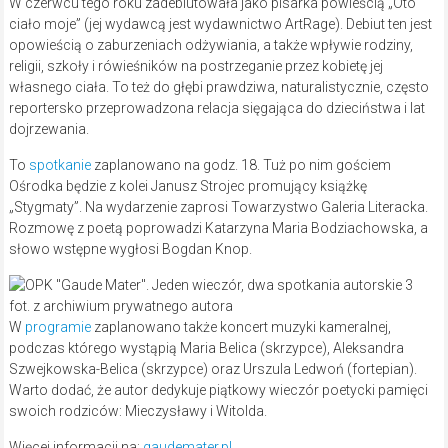
W czerwcu tego roku zadebiutowała jako pisarka powieścią „Oto
ciało moje” (jej wydawcą jest wydawnictwo ArtRage). Debiut ten jest
opowieścią o zaburzeniach odżywiania, a także wpływie rodziny,
religii, szkoły i rówieśników na postrzeganie przez kobietę jej
własnego ciała. To też do głębi prawdziwa, naturalistycznie, często
reportersko przeprowadzona relacja sięgająca do dzieciństwa i lat
dojrzewania.
To
spotkanie
zaplanowano na godz. 18. Tuż po nim gościem
Ośrodka będzie z kolei Janusz Strojec promujący książkę
„Stygmaty”. Na wydarzenie zaprosi Towarzystwo Galeria Literacka.
Rozmowę z poetą poprowadzi Katarzyna Maria Bodziachowska, a
słowo wstępne wygłosi Bogdan Knop.
fot. z archiwium prywatnego autora
W
programie
zaplanowano także koncert muzyki kameralnej,
podczas którego wystąpią Maria Belica (skrzypce), Aleksandra
Szwejkowska-Belica (skrzypce) oraz Urszula Ledwoń (fortepian).
Warto dodać, że autor dedykuje piątkowy wieczór poetycki pamięci
swoich rodziców: Mieczysławy i Witolda.
Więcej informacji na:
gaudemater.pl