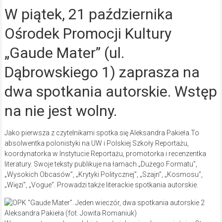
W piątek, 21 października
Ośrodek Promocji Kultury
„Gaude Mater” (ul.
Dąbrowskiego 1) zaprasza na
dwa spotkania autorskie. Wstęp
na nie jest wolny.
Jako pierwsza z czytelnikami spotka się Aleksandra Pakieła.To
absolwentka polonistyki na UW i Polskiej Szkoły Reportażu,
koordynatorka w Instytucie Reportażu, promotorka i recenzentka
literatury. Swoje teksty publikuje na łamach „Dużego Formatu”,
„Wysokich Obcasów”, „Krytyki Politycznej”, „Szajn”, „Kosmosu”,
„Więzi”, „Vogue”. Prowadzi także literackie spotkania autorskie.
Aleksandra Pakieła (fot. Jowita Romaniuk)