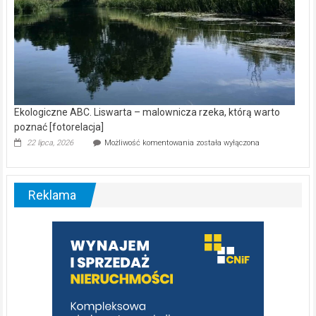
Ekologiczne ABC. Liswarta – malownicza rzeka, którą warto
poznać [fotorelacja]
Ekologiczne
22 lipca, 2026
Możliwość komentowania
została wyłączona
ABC.
Liswarta
–
malownicza
Reklama
rzeka,
którą
warto
poznać
[fotorelacja]