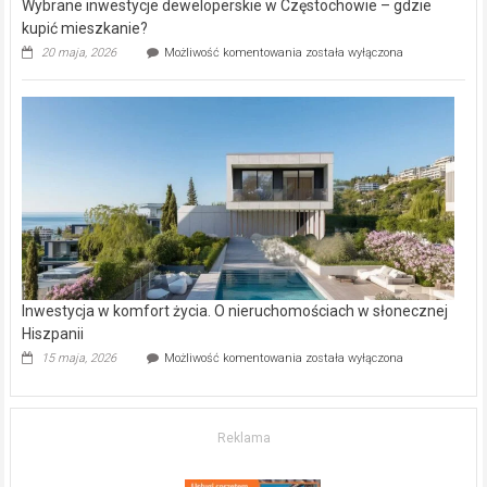
Wybrane inwestycje deweloperskie w Częstochowie – gdzie
kupić mieszkanie?
Wybrane
20 maja, 2026
Możliwość komentowania
została wyłączona
inwestycje
deweloperskie
w Częstochowie
–
gdzie
kupić
mieszkanie?
Inwestycja w komfort życia. O nieruchomościach w słonecznej
Hiszpanii
Inwestycja
15 maja, 2026
Możliwość komentowania
została wyłączona
w komfort
życia.
O nieruchomościach
w słonecznej
Reklama
Hiszpanii