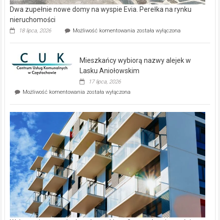
Dwa zupełnie nowe domy na wyspie Evia. Perełka na rynku
nieruchomości
Dwa
18 lipca, 2026
Możliwość komentowania
została wyłączona
zupełnie
nowe
domy
Mieszkańcy wybiorą nazwy alejek w
na
wyspie
Lasku Aniołowskim
Evia.
17 lipca, 2026
Perełka
Mieszkańcy
Możliwość komentowania
została wyłączona
na
wybiorą
rynku
nazwy
nieruchomości
alejek
w
Lasku
Aniołowskim