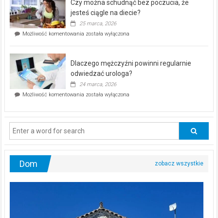
Czy można schudnąć bez poczucia, że
bezpłatna
akcja
jesteś ciągle na diecie?
profilaktyczna
25 marca, 2026
w
Czy
Możliwość komentowania
została wyłączona
Częstochowie
można
już
schudnąć
25
bez
kwietnia!
Dlaczego mężczyźni powinni regularnie
poczucia,
że
odwiedzać urologa?
jesteś
24 marca, 2026
ciągle
Dlaczego
Możliwość komentowania
została wyłączona
na
mężczyźni
diecie?
powinni
regularnie
odwiedzać
urologa?
Dom