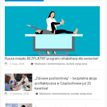
Rusza miejski, BEZPŁATNY program rehabilitacji dla seniorów!
Rusza
5 maja, 2026
Możliwość komentowania
została wyłączona
miejski,
BEZPŁATNY
program
„Zdrowie pod kontrolą” – bezpłatna akcja
rehabilitacji
dla
profilaktyczna w Częstochowie już 25
seniorów!
kwietnia!
„Zdrowie
21 kwietnia, 2026
Możliwość komentowania
została wyłączona
pod
kontrolą”
–