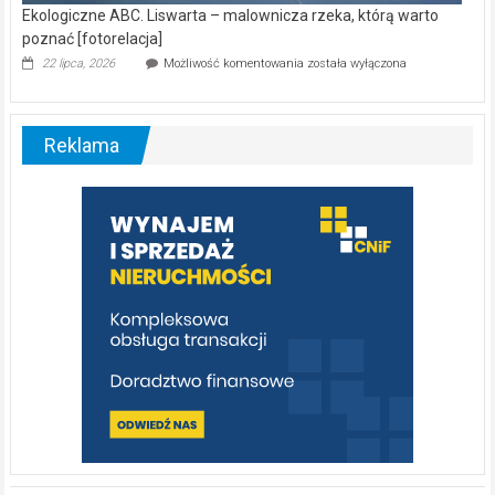
Ekologiczne ABC. Liswarta – malownicza rzeka, którą warto
poznać [fotorelacja]
Ekologiczne
22 lipca, 2026
Możliwość komentowania
została wyłączona
ABC.
Liswarta
–
malownicza
Reklama
rzeka,
którą
warto
poznać
[fotorelacja]