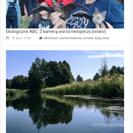
Ekologiczne ABC. Z kamerą wśród nietoperzy [wideo]
Ekologiczne
30 lipca, 2026
Możliwość komentowania
została wyłączona
ABC.
Z
kamerą
wśród
nietoperzy
[wideo]