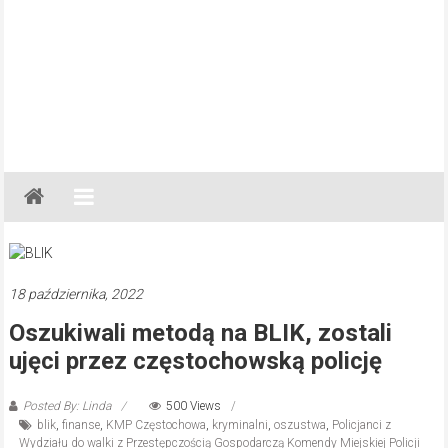
Gazeta
Regionalna
Częstochowa,
Kłobuck,
Lubliniec,
18 października, 2022
Myszków
Oszukiwali metodą na BLIK, zostali
ujęci przez częstochowską policję
Posted By: Linda
500 Views
blik
,
finanse
,
KMP Częstochowa
,
kryminalni
,
oszustwa
,
Policjanci z
Wydziału do walki z Przestępczością Gospodarczą Komendy Miejskiej Policji