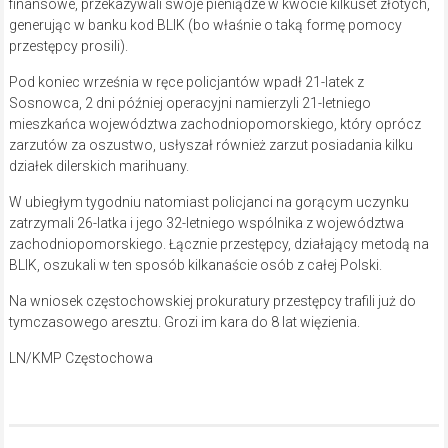
finansowe, przekazywali swoje pieniądze w kwocie kilkuset złotych,
generując w banku kod BLIK (bo właśnie o taką formę pomocy
przestępcy prosili).
Pod koniec września w ręce policjantów wpadł 21-latek z
Sosnowca, 2 dni później operacyjni namierzyli 21-letniego
mieszkańca województwa zachodniopomorskiego, który oprócz
zarzutów za oszustwo, usłyszał również zarzut posiadania kilku
działek dilerskich marihuany.
W ubiegłym tygodniu natomiast policjanci na gorącym uczynku
zatrzymali 26-latka i jego 32-letniego wspólnika z województwa
zachodniopomorskiego. Łącznie przestępcy, działający metodą na
BLIK, oszukali w ten sposób kilkanaście osób z całej Polski.
Na wniosek częstochowskiej prokuratury przestępcy trafili już do
tymczasowego aresztu. Grozi im kara do 8 lat więzienia.
LN/KMP Częstochowa