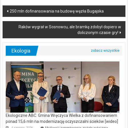
Post
250 mln dofinansowania na budowę węzła Bugajska
navigation
Raków wygrał w Sosnowcu, ale bramkę zdobył dopiero w
doliczonym czasie gry!
Ekologia
Ekologiczne ABC. Gmina Wręczyca Wielka z dofinansowaniem
ponad 15,6 mln na modernizację oczyszczalni ścieków [wideo]
Ekologiczne
4 sierpnia, 2026
Możliwość komentowania
została wyłączona