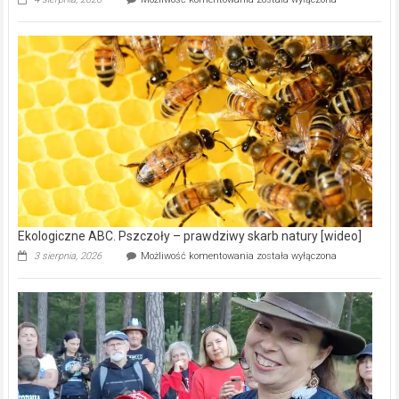
ABC.
Gmina
Wręczyca
Wielka
z
dofinansowaniem
ponad
15,6
mln
na
modernizację
oczyszczalni
ścieków
[wideo]
Ekologiczne ABC. Pszczoły – prawdziwy skarb natury [wideo]
Ekologiczne
3 sierpnia, 2026
Możliwość komentowania
została wyłączona
ABC.
Pszczoły
–
prawdziwy
skarb
natury
[wideo]