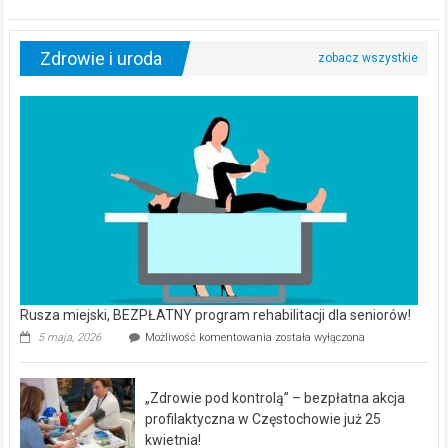
Zdrowie i uroda
Rusza miejski, BEZPŁATNY program rehabilitacji dla seniorów!
Rusza
5 maja, 2026
Możliwość komentowania
została wyłączona
miejski,
BEZPŁATNY
program
„Zdrowie pod kontrolą” – bezpłatna akcja
rehabilitacji
dla
profilaktyczna w Częstochowie już 25
seniorów!
kwietnia!