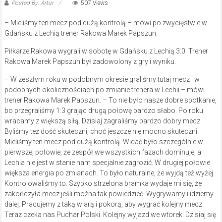
Posted By: Artur
507 Views
– Mieliśmy ten mecz pod dużą kontrolą – mówi po zwycięstwie w
Gdańsku z Lechią trener Rakowa Marek Papszun.
Piłkarze Rakowa wygrali w sobotę w Gdańsku z Lechią 3:0. Trener
Rakowa Marek Papszun był zadowolony z gry i wyniku.
– W zeszłym roku w podobnym okresie graliśmy tutaj mecz i w
podobnych okolicznościach po zmianie trenera w Lechii – mówi
trener Rakowa Marek Papszun. – To nie było nasze dobre spotkanie,
bo przegraliśmy 1:3 grając drugą połowę bardzo słabo. Po roku
wracamy z większą siłą. Dzisiaj zagraliśmy bardzo dobry mecz.
Byliśmy też dość skuteczni, choć jeszcze nie mocno skuteczni.
Mieliśmy ten mecz pod dużą kontrolą. Widać było szczególnie w
pierwszej połowie, że zespół we wszystkich fazach dominuje, a
Lechia nie jest w stanie nam specjalnie zagrozić. W drugiej połowie
większa energia po zmianach. To było naturalne, że wyjdą też wyżej.
Kontrolowaliśmy to. Szybko strzelona bramka wydaje mi się, że
zakończyła mecz jeśli można tak powiedzieć. Wygrywamy i idziemy
dalej. Pracujemy z taką wiarą i pokorą, aby wygrać kolejny mecz.
Teraz czeka nas Puchar Polski. Kolejny wyjazd we wtorek. Dzisiaj się