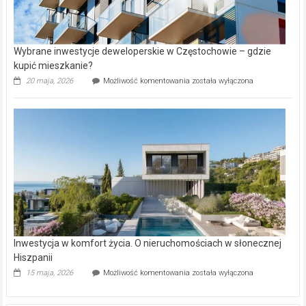
Wybrane inwestycje deweloperskie w Częstochowie – gdzie
kupić mieszkanie?
Wybrane
20 maja, 2026
Możliwość komentowania
została wyłączona
inwestycje
deweloperskie
w Częstochowie
–
gdzie
kupić
mieszkanie?
Inwestycja w komfort życia. O nieruchomościach w słonecznej
Hiszpanii
Inwestycja
15 maja, 2026
Możliwość komentowania
została wyłączona
w komfort
życia.
O nieruchomościach