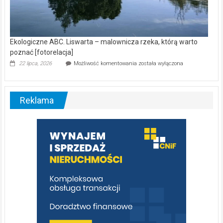
Ekologiczne ABC. Liswarta – malownicza rzeka, którą warto
poznać [fotorelacja]
Ekologiczne
22 lipca, 2026
Możliwość komentowania
została wyłączona
ABC.
Liswarta
–
malownicza
Reklama
rzeka,
którą
warto
poznać
[fotorelacja]