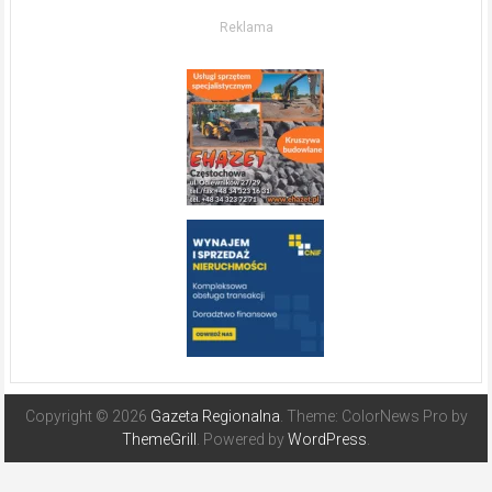
w słonecznej
Reklama
Hiszpanii
Copyright © 2026
Gazeta Regionalna
. Theme: ColorNews Pro by
ThemeGrill
. Powered by
WordPress
.