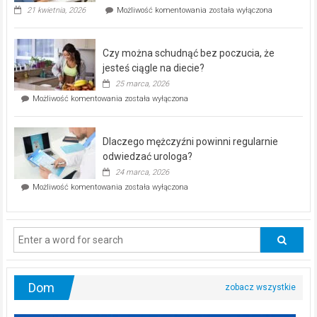
„Zdrowie
21 kwietnia, 2026
Możliwość komentowania
została wyłączona
pod
kontrolą”
–
Czy można schudnąć bez poczucia, że
bezpłatna
akcja
jesteś ciągle na diecie?
profilaktyczna
25 marca, 2026
w
Czy
Możliwość komentowania
została wyłączona
Częstochowie
można
już
schudnąć
25
bez
kwietnia!
Dlaczego mężczyźni powinni regularnie
poczucia,
że
odwiedzać urologa?
jesteś
24 marca, 2026
ciągle
Dlaczego
Możliwość komentowania
została wyłączona
na
mężczyźni
diecie?
powinni
regularnie
odwiedzać
urologa?
Dom