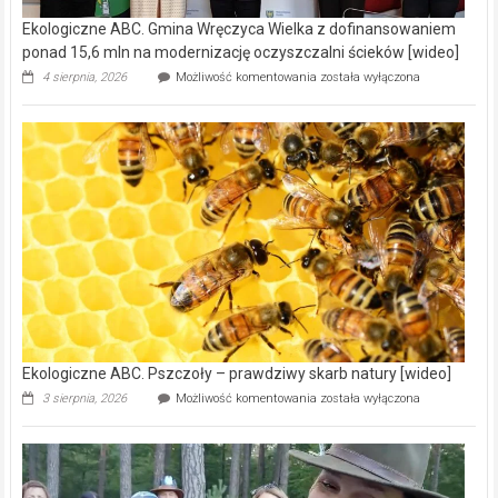
Ekologiczne ABC. Gmina Wręczyca Wielka z dofinansowaniem
ponad 15,6 mln na modernizację oczyszczalni ścieków [wideo]
Ekologiczne
4 sierpnia, 2026
Możliwość komentowania
została wyłączona
ABC.
Gmina
Wręczyca
Wielka
z
dofinansowaniem
ponad
15,6
mln
na
modernizację
oczyszczalni
ścieków
[wideo]
Ekologiczne ABC. Pszczoły – prawdziwy skarb natury [wideo]
Ekologiczne
3 sierpnia, 2026
Możliwość komentowania
została wyłączona
ABC.
Pszczoły
–
prawdziwy
skarb