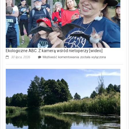
natury
[wideo]
Ekologiczne ABC. Z kamerą wśród nietoperzy [wideo]
Ekologiczne
30 lipca, 2026
Możliwość komentowania
została wyłączona
ABC.
Z
kamerą
wśród
nietoperzy
[wideo]