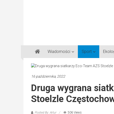
Gazeta
Wiadomości
Sport
Ekolo
Regionalna
Częstochowa,
Kłobuck,
Lubliniec,
16 października, 2022
Myszków
Druga wygrana siat
Stoelzle Częstochow
Posted By: Artur
506 Views