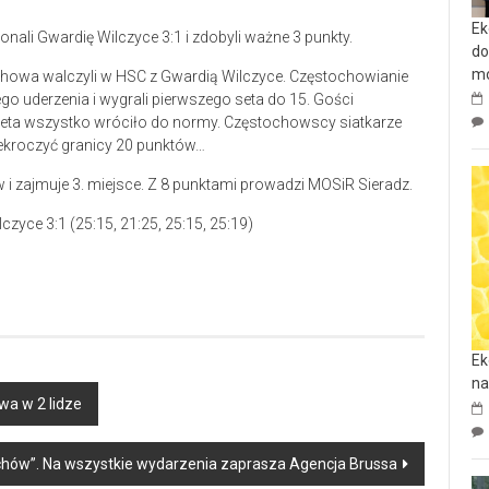
Ek
ali Gwardię Wilczyce 3:1 i zdobyli ważne 3 punkty.
do
mo
chowa walczyli w HSC z Gwardią Wilczyce. Częstochowianie
o uderzenia i wygrali pierwszego seta do 15. Gości
3. seta wszystko wróciło do normy. Częstochowscy siatkarze
przekroczyć granicy 20 punktów…
i zajmuje 3. miejsce. Z 8 punktami prowadzi MOSiR Sieradz.
yce 3:1 (25:15, 21:25, 25:15, 25:19)
Ek
na
wa w 2 lidze
echów”. Na wszystkie wydarzenia zaprasza Agencja Brussa