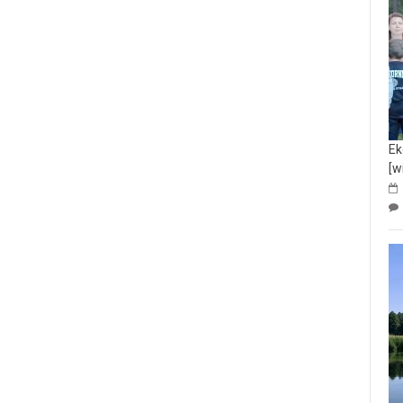
Ek
[w