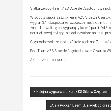
Siatkarze Eco-Team AZS Stoelzle Częstochowa pokon
W sobotę siatkarze Eco-Team AZS Stoelzle Często
wygrali 3:1. Gospodarze rozpoczęli mecz od mocneg
zmobilizowali się na wygraną tylko w 2 partii. Od 
narzucili swój styl gry i nie dali rywalom ani razu 
Częstochowski zespół po 3 kolejkach ma 7 punktów 
Eco-Team AZS Stoelzle Częstochowa – Gwardia Wilcz
AK, fot: AK (archiwum)
Post
Kolejna wygrana siatkarek KS Silesia Częstocho
navigation
„Aleja Rocka”, Dżem, „Dziadek do orz