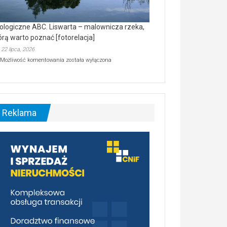
ologiczne ABC. Liswarta – malownicza rzeka,
órą warto poznać [fotorelacja]
22 lipca, 2026
Ekologiczne
Możliwość komentowania
została wyłączona
ABC.
Liswarta
–
malownicza
rzeka,
którą
Reklama
warto
poznać
[fotorelacja]