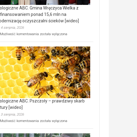
ologiczne ABC. Gmina Wręczyca Wielka z
finansowaniem ponad 15,6 mln na
dernizację oczyszczalni ścieków [wideo]
4 sierpnia, 2026
Ekologiczne
Możliwość komentowania
została wyłączona
ABC.
Gmina
Wręczyca
Wielka
z
dofinansowaniem
ponad
15,6
mln
na
modernizację
oczyszczalni
ścieków
ologiczne ABC. Pszczoły – prawdziwy skarb
[wideo]
tury [wideo]
3 sierpnia, 2026
Ekologiczne
Możliwość komentowania
została wyłączona
ABC.
Pszczoły
–