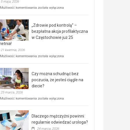
5 maja, 2026
Rusza
Możliwość komentowania
została wyłączona
miejski,
BEZPŁATNY
program
„Zdrowie pod kontrolą” –
rehabilitacji
dla
bezpłatna akcja profilaktyczna
seniorów!
w Częstochowie już 25
ietnia!
21 kwietnia, 2026
„Zdrowie
Możliwość komentowania
została wyłączona
pod
kontrolą”
–
Czy można schudnąć bez
bezpłatna
akcja
poczucia, że jesteś ciągle na
profilaktyczna
diecie?
w
25 marca, 2026
Częstochowie
już
Czy
Możliwość komentowania
została wyłączona
25
można
kwietnia!
schudnąć
bez
Dlaczego mężczyźni powinni
poczucia,
że
regularnie odwiedzać urologa?
jesteś
24 marca, 2026