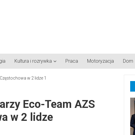
gia
Kultura i rozrywka
Praca
Motoryzacja
Dom
karzy Eco-Team AZS
a w 2 lidze