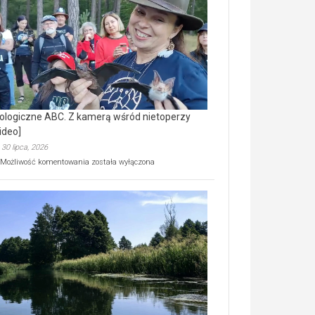
prawdziwy
skarb
natury
[wideo]
ologiczne ABC. Z kamerą wśród nietoperzy
ideo]
30 lipca, 2026
Ekologiczne
Możliwość komentowania
została wyłączona
ABC.
Z
kamerą
wśród
nietoperzy
[wideo]