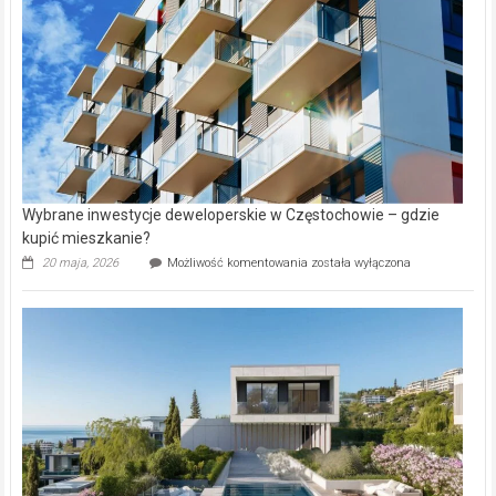
Lasku
Aniołowskim
Wybrane inwestycje deweloperskie w Częstochowie – gdzie
kupić mieszkanie?
Wybrane
20 maja, 2026
Możliwość komentowania
została wyłączona
inwestycje
deweloperskie
w Częstochowie
–
gdzie
kupić
mieszkanie?