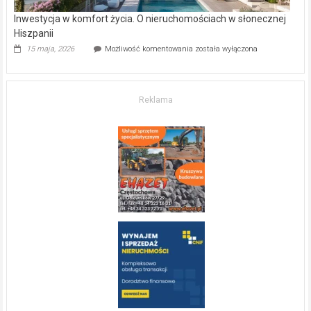
Inwestycja w komfort życia. O nieruchomościach w słonecznej
Hiszpanii
Inwestycja
15 maja, 2026
Możliwość komentowania
została wyłączona
w komfort
życia.
O nieruchomościach
w słonecznej
Reklama
Hiszpanii