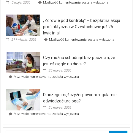
Rusza
5 maja, 2026
Możliwość komentowania
została wyłączona
miejski,
BEZPŁATNY
program
„Zdrowie pod kontrolą” – bezpłatna akcja
rehabilitacji
dla
profilaktyczna w Częstochowie już 25
seniorów!
kwietnia!
„Zdrowie
21 kwietnia, 2026
Możliwość komentowania
została wyłączona
pod
kontrolą”
–
Czy można schudnąć bez poczucia, że
bezpłatna
akcja
jesteś ciągle na diecie?
profilaktyczna
25 marca, 2026
w
Czy
Możliwość komentowania
została wyłączona
Częstochowie
można
już
schudnąć
25
bez
kwietnia!
Dlaczego mężczyźni powinni regularnie
poczucia,
że
odwiedzać urologa?
jesteś
24 marca, 2026
ciągle
Dlaczego
Możliwość komentowania
została wyłączona
na
mężczyźni
diecie?
powinni
regularnie
odwiedzać