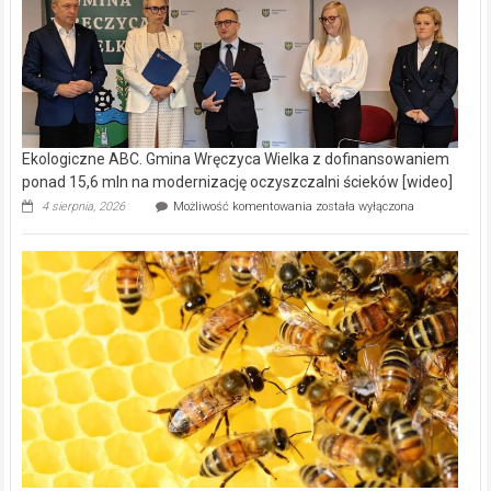
Ekologiczne ABC. Gmina Wręczyca Wielka z dofinansowaniem
ponad 15,6 mln na modernizację oczyszczalni ścieków [wideo]
Ekologiczne
4 sierpnia, 2026
Możliwość komentowania
została wyłączona
ABC.
Gmina
Wręczyca
Wielka
z
dofinansowaniem
ponad
15,6
mln
na
modernizację
oczyszczalni
ścieków
[wideo]