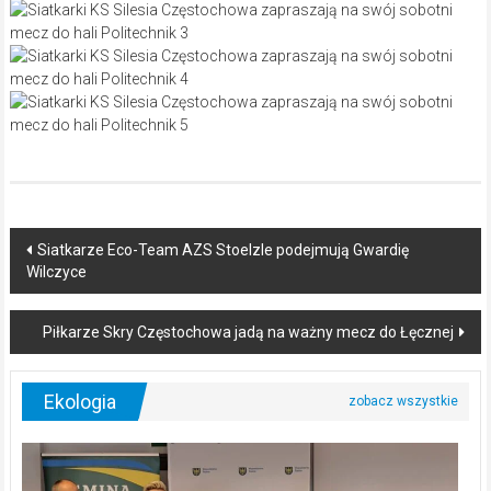
Post
Siatkarze Eco-Team AZS Stoelzle podejmują Gwardię
Wilczyce
navigation
Piłkarze Skry Częstochowa jadą na ważny mecz do Łęcznej
Ekologia