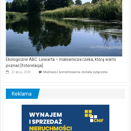
Ekologiczne ABC. Liswarta – malownicza rzeka, którą warto
poznać [fotorelacja]
Ekologiczne
22 lipca, 2026
Możliwość komentowania
została wyłączona
ABC.
Liswarta
–
malownicza
Reklama
rzeka,
którą
warto
poznać
[fotorelacja]