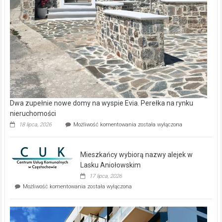
Dwa zupełnie nowe domy na wyspie Evia. Perełka na rynku
nieruchomości
Dwa
18 lipca, 2026
Możliwość komentowania
została wyłączona
zupełnie
nowe
domy
Mieszkańcy wybiorą nazwy alejek w
na
wyspie
Lasku Aniołowskim
Evia.
17 lipca, 2026
Perełka
Mieszkańcy
Możliwość komentowania
została wyłączona
na
wybiorą
rynku
nazwy
nieruchomości
alejek
w