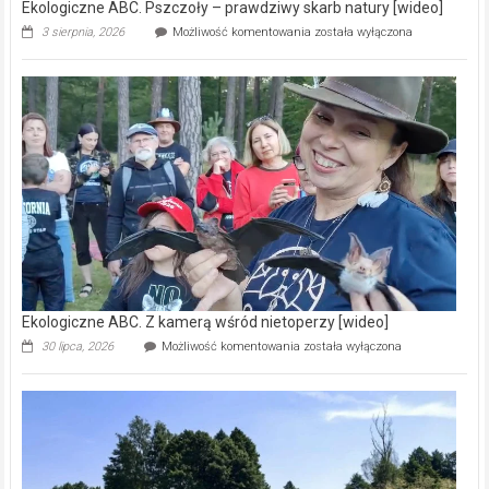
Ekologiczne ABC. Pszczoły – prawdziwy skarb natury [wideo]
Ekologiczne
3 sierpnia, 2026
Możliwość komentowania
została wyłączona
ABC.
Pszczoły
–
prawdziwy
skarb
natury
[wideo]
Ekologiczne ABC. Z kamerą wśród nietoperzy [wideo]
Ekologiczne
30 lipca, 2026
Możliwość komentowania
została wyłączona
ABC.
Z
kamerą
wśród
nietoperzy
[wideo]