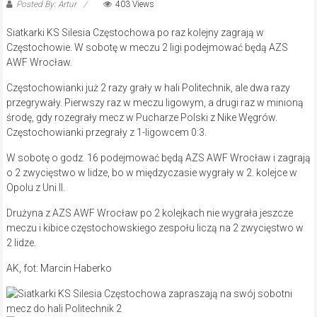
Posted By: Artur
403 Views
Siatkarki KS Silesia Częstochowa po raz kolejny zagrają w
Częstochowie. W sobotę w meczu 2 ligi podejmować będą AZS
AWF Wrocław.
Częstochowianki już 2 razy grały w hali Politechnik, ale dwa razy
przegrywały. Pierwszy raz w meczu ligowym, a drugi raz w minioną
środę, gdy rozegrały mecz w Pucharze Polski z Nike Węgrów.
Częstochowianki przegrały z 1-ligowcem 0:3.
W sobotę o godz. 16 podejmować będą AZS AWF Wrocław i zagrają
o 2 zwycięstwo w lidze, bo w międzyczasie wygrały w 2. kolejce w
Opolu z Uni II.
Drużyna z AZS AWF Wrocław po 2 kolejkach nie wygrała jeszcze
meczu i kibice częstochowskiego zespołu liczą na 2 zwycięstwo w
2 lidze.
AK, fot: Marcin Haberko