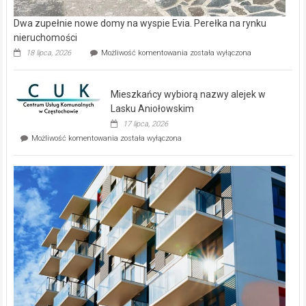
Dwa zupełnie nowe domy na wyspie Evia. Perełka na rynku
nieruchomości
Dwa
18 lipca, 2026
Możliwość komentowania
została wyłączona
zupełnie
nowe
domy
Mieszkańcy wybiorą nazwy alejek w
na
wyspie
Lasku Aniołowskim
Evia.
17 lipca, 2026
Perełka
Mieszkańcy
Możliwość komentowania
została wyłączona
na
wybiorą
rynku
nazwy
nieruchomości
alejek
w
Lasku
Aniołowskim