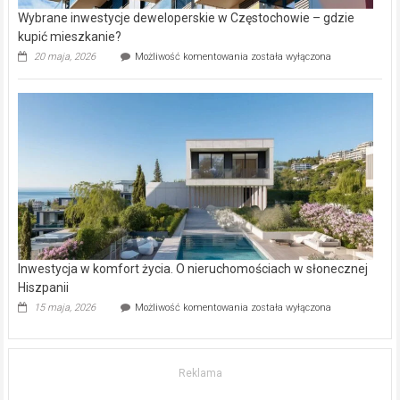
Wybrane inwestycje deweloperskie w Częstochowie – gdzie
kupić mieszkanie?
Wybrane
20 maja, 2026
Możliwość komentowania
została wyłączona
inwestycje
deweloperskie
w Częstochowie
–
gdzie
kupić
mieszkanie?
Inwestycja w komfort życia. O nieruchomościach w słonecznej
Hiszpanii
Inwestycja
15 maja, 2026
Możliwość komentowania
została wyłączona
w komfort
życia.
O nieruchomościach
w słonecznej
Reklama
Hiszpanii