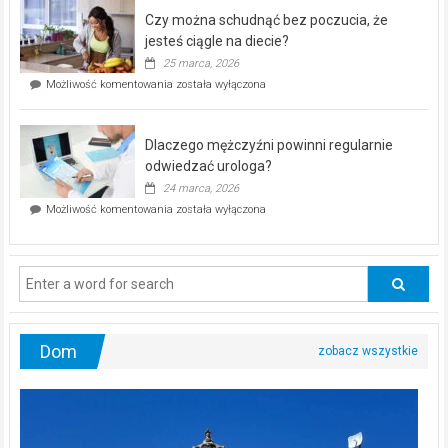
–
Czy można schudnąć bez poczucia, że
bezpłatna
akcja
jesteś ciągle na diecie?
profilaktyczna
25 marca, 2026
w
Czy
Możliwość komentowania
została wyłączona
Częstochowie
można
już
schudnąć
25
bez
kwietnia!
Dlaczego mężczyźni powinni regularnie
poczucia,
że
odwiedzać urologa?
jesteś
24 marca, 2026
ciągle
Dlaczego
Możliwość komentowania
została wyłączona
na
mężczyźni
diecie?
powinni
regularnie
odwiedzać
urologa?
Dom