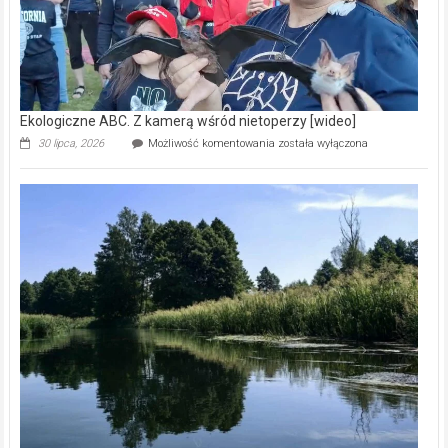
Ekologiczne ABC. Z kamerą wśród nietoperzy [wideo]
Ekologiczne
30 lipca, 2026
Możliwość komentowania
została wyłączona
ABC.
Z
kamerą
wśród
nietoperzy
[wideo]