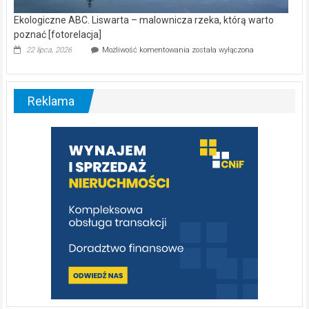
Ekologiczne ABC. Liswarta – malownicza rzeka, którą warto
poznać [fotorelacja]
Ekologiczne
22 lipca, 2026
Możliwość komentowania
została wyłączona
ABC.
Liswarta
–
malownicza
Reklama
rzeka,
którą
warto
poznać
[fotorelacja]