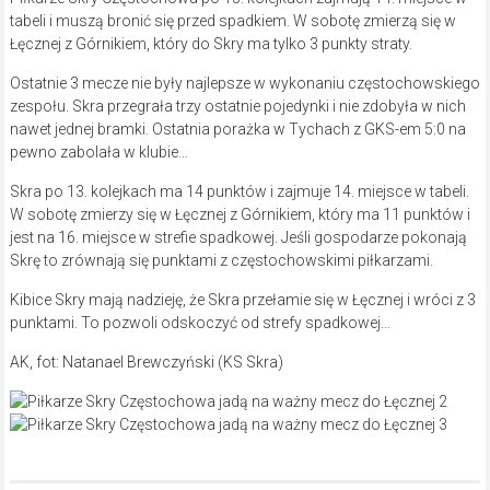
tabeli i muszą bronić się przed spadkiem. W sobotę zmierzą się w
Łęcznej z Górnikiem, który do Skry ma tylko 3 punkty straty.
Ostatnie 3 mecze nie były najlepsze w wykonaniu częstochowskiego
zespołu. Skra przegrała trzy ostatnie pojedynki i nie zdobyła w nich
nawet jednej bramki. Ostatnia porażka w Tychach z GKS-em 5:0 na
pewno zabolała w klubie…
Skra po 13. kolejkach ma 14 punktów i zajmuje 14. miejsce w tabeli.
W sobotę zmierzy się w Łęcznej z Górnikiem, który ma 11 punktów i
jest na 16. miejsce w strefie spadkowej. Jeśli gospodarze pokonają
Skrę to zrównają się punktami z częstochowskimi piłkarzami.
Kibice Skry mają nadzieję, że Skra przełamie się w Łęcznej i wróci z 3
punktami. To pozwoli odskoczyć od strefy spadkowej…
AK, fot: Natanael Brewczyński (KS Skra)