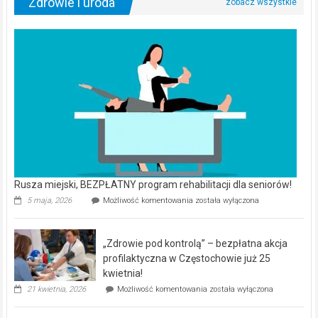
Zdrowie i uroda
Rusza miejski, BEZPŁATNY program rehabilitacji dla seniorów!
Rusza
5 maja, 2026
Możliwość komentowania
została wyłączona
miejski,
BEZPŁATNY
program
„Zdrowie pod kontrolą” – bezpłatna akcja
rehabilitacji
dla
profilaktyczna w Częstochowie już 25
seniorów!
kwietnia!
„Zdrowie
21 kwietnia, 2026
Możliwość komentowania
została wyłączona
pod
kontrolą”