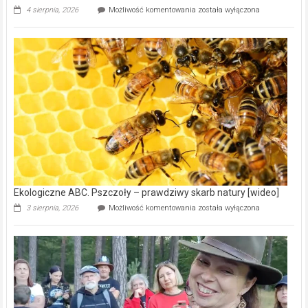
Ekologiczne
4 sierpnia, 2026
Możliwość komentowania
została wyłączona
ABC.
Gmina
Wręczyca
Wielka
z
dofinansowaniem
ponad
15,6
mln
na
modernizację
oczyszczalni
ścieków
[wideo]
Ekologiczne ABC. Pszczoły – prawdziwy skarb natury [wideo]
Ekologiczne
3 sierpnia, 2026
Możliwość komentowania
została wyłączona
ABC.
Pszczoły
–
prawdziwy
skarb
natury
[wideo]