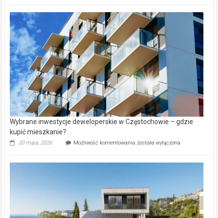
rynku
nazwy
nieruchomości
alejek
w
Lasku
Aniołowskim
Wybrane inwestycje deweloperskie w Częstochowie – gdzie
kupić mieszkanie?
Wybrane
20 maja, 2026
Możliwość komentowania
została wyłączona
inwestycje
deweloperskie
w Częstochowie
–
gdzie
kupić
mieszkanie?