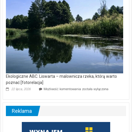
nietoperzy
[wideo]
Ekologiczne ABC. Liswarta – malownicza rzeka, którą warto
poznać [fotorelacja]
Ekologiczne
22 lipca, 2026
Możliwość komentowania
została wyłączona
ABC.
Liswarta
–
malownicza
Reklama
rzeka,
którą
warto
poznać
[fotorelacja]