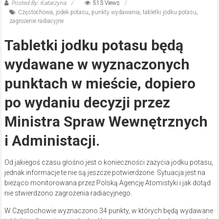
Posted By: Katarzyna
513 Views
Częstochowa
,
jodek potasu
,
punkty wydawania
,
tabletki jodku potasu
,
zagrożenie radiacyjne
Tabletki jodku potasu będą
wydawane w wyznaczonych
punktach w mieście, dopiero
po wydaniu decyzji przez
Ministra Spraw Wewnętrznych
i Administacji.
Od jakiegoś czasu głośno jest o konieczności zażycia jodku potasu,
jednak informacje te nie są jeszcze potwierdzone. Sytuacja jest na
bieżąco monitorowana przez Polską Agencję Atomistyki i jak dotąd
nie stwierdzono zagrożenia radiacyjnego.
W Częstochowie wyznaczono 34 punkty, w których będą wydawane