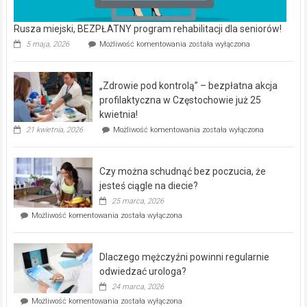
Rusza miejski, BEZPŁATNY program rehabilitacji dla seniorów!
Rusza
5 maja, 2026
Możliwość komentowania
została wyłączona
miejski,
BEZPŁATNY
program
„Zdrowie pod kontrolą” – bezpłatna akcja
rehabilitacji
dla
profilaktyczna w Częstochowie już 25
seniorów!
kwietnia!
„Zdrowie
21 kwietnia, 2026
Możliwość komentowania
została wyłączona
pod
kontrolą”
–
Czy można schudnąć bez poczucia, że
bezpłatna
akcja
jesteś ciągle na diecie?
profilaktyczna
25 marca, 2026
w
Czy
Możliwość komentowania
została wyłączona
Częstochowie
można
już
schudnąć
25
bez
kwietnia!
Dlaczego mężczyźni powinni regularnie
poczucia,
że
odwiedzać urologa?
jesteś
24 marca, 2026
ciągle
Dlaczego
Możliwość komentowania
została wyłączona
na