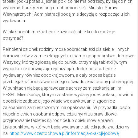
tabletki jodku potasu, jednak póki co nie ma potrzeby, by się do nich
wybierać. Punkty zostaną uruchomione jeśli Minister Spraw
Wewnętrznych i Administracji podejmie decyzję o rozpoczęciu ich
wydawania.
W jaki sposób można będzie uzyskać tabletki i kto może je
otrzymać?
Pełnoletni członek rodziny może pobrać tabletki dla siebie i innych
domowników z zamieszkujących to samo gospodarstwo domowe.
Wszyscy, którzy zgłoszą się do punktu otrzymają tabletki (w tym
wypadku nie obowiązuje rejonizacja). Jodek potasu będzie
wydawany również obcokrajowcom, a cały proces będzie
przebiegał na podstawie ustnego oświadczenia osoby pobierającej.
W punktach nie będą sprawdzane adresy zamieszkania ani nr
PESEL. Mieszkańcy, którym zostanie wydany jodek potasu, powinni
osobiście zadbać o jego właściwe dawkowanie, zgodnie z
zalecaniami zamieszczonymi na opakowaniu. W przypadku osób
niepełnoletnich osobami odpowiedzialnymi za prawidłowe
przyjmowanie tabletek są rodzice lub opiekunowie prawni.
Listę punktów, w których będą wydawane tabletki jodu znajdziemy
na:
https://www.czestochowa.pl/informacja-o-akcji-jodowej