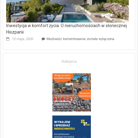
Inwestycja w komfort życia. O nieruchomościach w słonecznej
Hiszpanii
Inwestycja
15 maja, 2026
Możliwość komentowania
została wyłączona
w komfort
życia.
O nieruchomościach
w słonecznej
Reklama
Hiszpanii