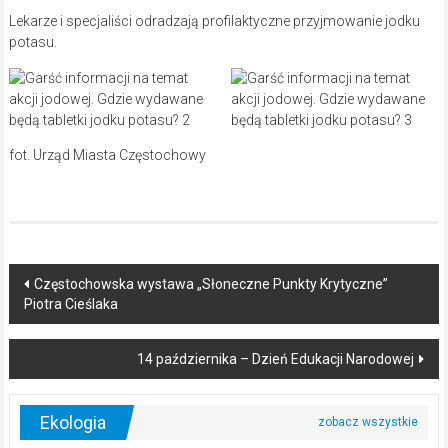
Lekarze i specjaliści odradzają profilaktyczne przyjmowanie jodku
potasu.
fot. Urząd Miasta Częstochowy
Post
Częstochowska wystawa „Słoneczne Punkty Krytyczne”
Piotra Cieślaka
navigation
14 października – Dzień Edukacji Narodowej
Ekologia