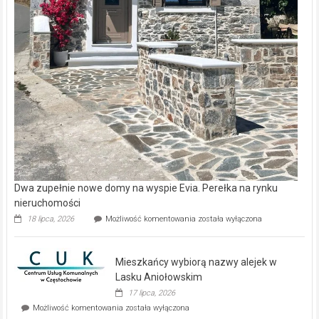
Dwa zupełnie nowe domy na wyspie Evia. Perełka na rynku
nieruchomości
Dwa
18 lipca, 2026
Możliwość komentowania
została wyłączona
zupełnie
nowe
domy
Mieszkańcy wybiorą nazwy alejek w
na
wyspie
Lasku Aniołowskim
Evia.
17 lipca, 2026
Perełka
Mieszkańcy
Możliwość komentowania
została wyłączona
na
wybiorą