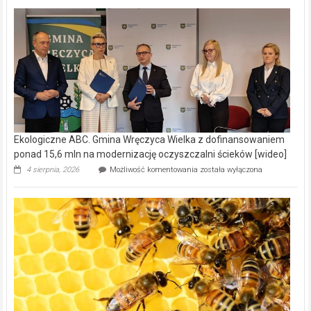
Ekologiczne ABC. Gmina Wręczyca Wielka z dofinansowaniem
ponad 15,6 mln na modernizację oczyszczalni ścieków [wideo]
Ekologiczne
4 sierpnia, 2026
Możliwość komentowania
została wyłączona
ABC.
Gmina
Wręczyca
Wielka
z
dofinansowaniem
ponad
15,6
mln
na
modernizację
oczyszczalni