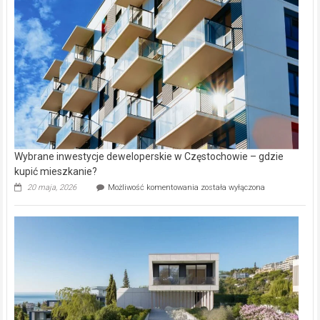
w
Lasku
Aniołowskim
Wybrane inwestycje deweloperskie w Częstochowie – gdzie
kupić mieszkanie?
Wybrane
20 maja, 2026
Możliwość komentowania
została wyłączona
inwestycje
deweloperskie
w Częstochowie
–
gdzie
kupić
mieszkanie?