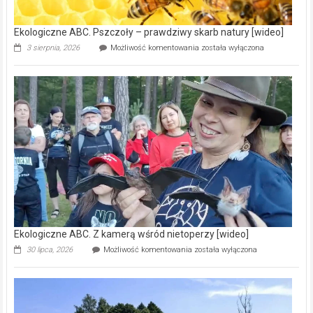
[wideo]
Ekologiczne ABC. Pszczoły – prawdziwy skarb natury [wideo]
Ekologiczne
3 sierpnia, 2026
Możliwość komentowania
została wyłączona
ABC.
Pszczoły
–
prawdziwy
skarb
natury
[wideo]
Ekologiczne ABC. Z kamerą wśród nietoperzy [wideo]
Ekologiczne
30 lipca, 2026
Możliwość komentowania
została wyłączona
ABC.
Z
kamerą
wśród
nietoperzy