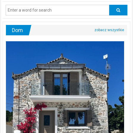
regularnie
odwiedzać
urologa?
Dom