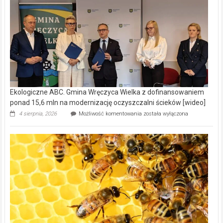
Ekologiczne ABC. Gmina Wręczyca Wielka z dofinansowaniem
ponad 15,6 mln na modernizację oczyszczalni ścieków [wideo]
Ekologiczne
4 sierpnia, 2026
Możliwość komentowania
została wyłączona
ABC.
Gmina
Wręczyca
Wielka
z
dofinansowaniem
ponad
15,6
mln
na
modernizację
oczyszczalni
ścieków