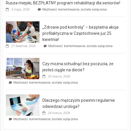
Rusza miejski, BEZPŁATNY program rehabilitacji dla seniorów!
Rusza
5 maja, 2026
Możliwość komentowania
została wyłączona
miejski,
BEZPŁATNY
program
„Zdrowie pod kontrolą” – bezpłatna akcja
rehabilitacji
dla
profilaktyczna w Częstochowie już 25
seniorów!
kwietnia!
„Zdrowie
21 kwietnia, 2026
Możliwość komentowania
została wyłączona
pod
kontrolą”
–
Czy można schudnąć bez poczucia, że
bezpłatna
akcja
jesteś ciągle na diecie?
profilaktyczna
25 marca, 2026
w
Czy
Możliwość komentowania
została wyłączona
Częstochowie
można
już
schudnąć
25
bez
kwietnia!
Dlaczego mężczyźni powinni regularnie
poczucia,
że
odwiedzać urologa?
jesteś
24 marca, 2026
ciągle
Dlaczego
Możliwość komentowania
została wyłączona
na
mężczyźni
diecie?
powinni