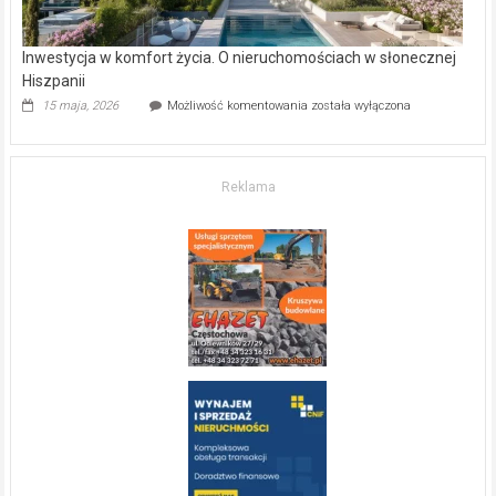
Inwestycja w komfort życia. O nieruchomościach w słonecznej
Hiszpanii
Inwestycja
15 maja, 2026
Możliwość komentowania
została wyłączona
w komfort
życia.
O nieruchomościach
w słonecznej
Reklama
Hiszpanii