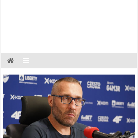
Gazeta
Regionalna
Częstochowa,
Kłobuck,
Lubliniec,
Myszków