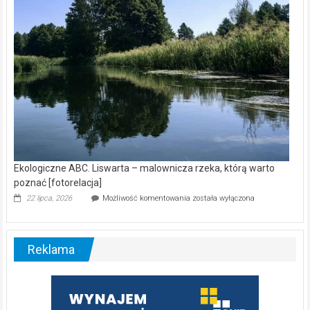
[wideo]
Ekologiczne ABC. Liswarta – malownicza rzeka, którą warto
poznać [fotorelacja]
Ekologiczne
22 lipca, 2026
Możliwość komentowania
została wyłączona
ABC.
Liswarta
–
malownicza
Reklama
rzeka,
którą
warto
poznać
[fotorelacja]