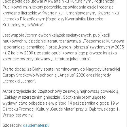
Jako poeta debiutował w Kwartalniku Kulturalnym „Pogranicza”.
Publikował m.in. teksty poetyckie, opowiadania eseje i recenzje
krytyczno-literackie w Kwartalniku Humanistycznym, Kwartalniku
Literacko-Filozoficznym [fo:pa] czy Kwartalniku Literacko –
Kulturalnym „eleWator”.
Jest współautorem dwóch książek eseistycznych, publikacji
naukowych w dziedzinie literaturoznawstwa: „Tożsamość kulturowa
i pogranicza identyfikacji” oraz „Kanon i obrzeża” (wydanych w 2005
r.). Z kolei w 2009 r. została opublikowana jego pierwsza książka –
zbiór esejów zatytułowany „Literatura jako lustro”.
Warto dodać, że Błahy został nominowany do Nagrody Literackiej
Europy Środkowo-Wschodniej „Angelus” 2020 oraz Nagrody
Literackiej „Jantar”.
Autor przyjedzie do Częstochowy ze swoją najnowszą powieścią
,,Zaklęty w szerszenim gnieździe”. Spotkanie promujące to
wydawnictwo odbędzie się w piątek, 14 października o godz. 19 w
Ośrodku Promocji Kultury „Gaude Mater” przy ul. Dąbrowskiego 1.
Wstęp jest wolny.
Szczegóły:
gaudemater.pl
.