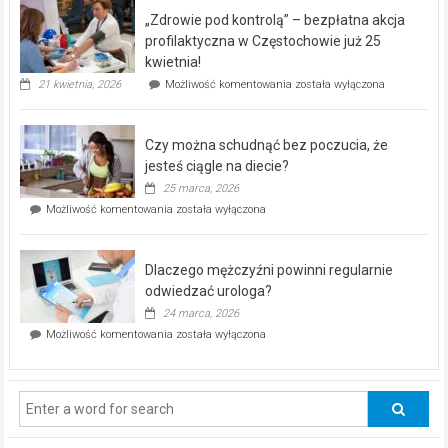
program
„Zdrowie pod kontrolą” – bezpłatna akcja
rehabilitacji
dla
profilaktyczna w Częstochowie już 25
seniorów!
kwietnia!
„Zdrowie
21 kwietnia, 2026
Możliwość komentowania
została wyłączona
pod
kontrolą”
–
Czy można schudnąć bez poczucia, że
bezpłatna
akcja
jesteś ciągle na diecie?
profilaktyczna
25 marca, 2026
w
Czy
Możliwość komentowania
została wyłączona
Częstochowie
można
już
schudnąć
25
bez
kwietnia!
Dlaczego mężczyźni powinni regularnie
poczucia,
że
odwiedzać urologa?
jesteś
24 marca, 2026
ciągle
Dlaczego
Możliwość komentowania
została wyłączona
na
mężczyźni
diecie?
powinni
regularnie
odwiedzać
urologa?