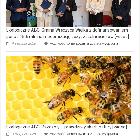
Ekologiczne ABC. Gmina Wręczyca Wielka z dofinansowaniem
ponad 15,6 mln na modernizację oczyszczalni ścieków [wideo]
Ekologiczne
4 sierpnia, 2026
Możliwość komentowania
została wyłączona
ABC.
Gmina
Wręczyca
Wielka
z
dofinansowaniem
ponad
15,6
mln
na
modernizację
oczyszczalni
ścieków
[wideo]
Ekologiczne ABC. Pszczoły – prawdziwy skarb natury [wideo]
Ekologiczne
3 sierpnia, 2026
Możliwość komentowania
została wyłączona
ABC.