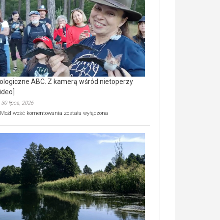
prawdziwy
skarb
natury
[wideo]
ologiczne ABC. Z kamerą wśród nietoperzy
ideo]
30 lipca, 2026
Ekologiczne
Możliwość komentowania
została wyłączona
ABC.
Z
kamerą
wśród
nietoperzy
[wideo]