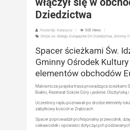
włączył się w obcho
Dziedzictwa
Posted By: Katarzyna
505 Views
Dróżki św. Idziego
,
Europejskie Dni Dziedzictwa
,
Gminny Oś
Spacer ścieżkami Św. I
Gminny Ośrodek Kultury 
elementów obchodów Eur
Malownicza jurajska trasa prowadząca ścieżkami Św
Biakło, Rezerwat Sokole Góry i jaskinie: Olsztyńską 
Uczestnicy rajdu poznawali po drodze elementy lokaln
zabytkowy kościół w Zrębicach.
Spacer poprowadził profesjonalny przewodnik, dzi
ciekawostek i opowieści dotyczących podziwianych