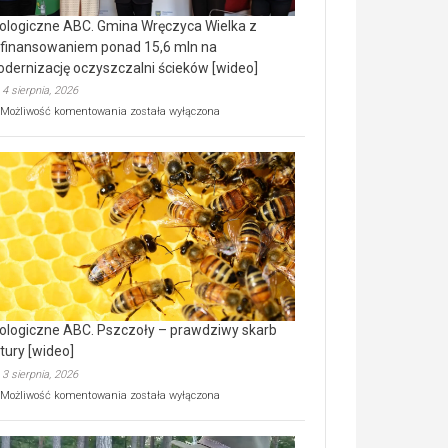
ologiczne ABC. Gmina Wręczyca Wielka z
finansowaniem ponad 15,6 mln na
dernizację oczyszczalni ścieków [wideo]
4 sierpnia, 2026
Ekologiczne
Możliwość komentowania
została wyłączona
ABC.
Gmina
Wręczyca
Wielka
z
dofinansowaniem
ponad
15,6
mln
na
modernizację
oczyszczalni
ścieków
ologiczne ABC. Pszczoły – prawdziwy skarb
[wideo]
tury [wideo]
3 sierpnia, 2026
Ekologiczne
Możliwość komentowania
została wyłączona
ABC.
Pszczoły
–