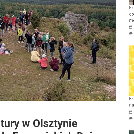
Ek
do
mo
Ek
na
tury w Olsztynie