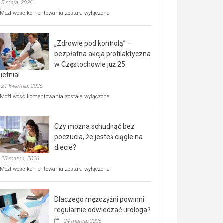
5 maja, 2026
Rusza
Możliwość komentowania
została wyłączona
miejski,
BEZPŁATNY
program
„Zdrowie pod kontrolą” –
rehabilitacji
dla
bezpłatna akcja profilaktyczna
seniorów!
w Częstochowie już 25
ietnia!
21 kwietnia, 2026
„Zdrowie
Możliwość komentowania
została wyłączona
pod
kontrolą”
–
Czy można schudnąć bez
bezpłatna
akcja
poczucia, że jesteś ciągle na
profilaktyczna
diecie?
w
25 marca, 2026
Częstochowie
już
Czy
Możliwość komentowania
została wyłączona
25
można
kwietnia!
schudnąć
bez
Dlaczego mężczyźni powinni
poczucia,
że
regularnie odwiedzać urologa?
jesteś
24 marca, 2026