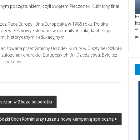
ym poczęstunkiem, czyli Świętem Pieczonek. Kulinarny finał
Ek
kt
zez Radę Europy i Unię Europejską w 1985 roku. Polska
 pory wrześniowy kalendarz w rozmaitych zakątkach kraju
mi, historycznymi i edukacyjnymi.
anizowana przez Gminny Ośrodek Kultury w Olsztynie i Szkołę
łożenia i charakter Europejskich Dni Dziedzictwa. Była też
 i pokoleń.
ezon w 2 lidze od porażki
dzki Cech Kominiarzy rusza z nową kampanią społeczną