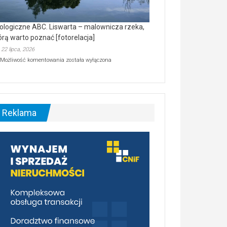
ologiczne ABC. Liswarta – malownicza rzeka,
órą warto poznać [fotorelacja]
22 lipca, 2026
Ekologiczne
Możliwość komentowania
została wyłączona
ABC.
Liswarta
–
malownicza
rzeka,
którą
Reklama
warto
poznać
[fotorelacja]