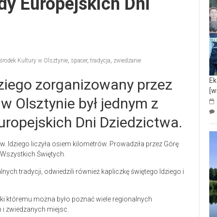
dy Europejskich Dni
rodek Kultury w Olsztynie
,
spacer
,
tradycja
,
zwiedzanie
dziego zorganizowany przez
Ek
[w
w Olsztynie był jednym z
opejskich Dni Dziedzictwa.
. Idziego liczyła osiem kilometrów. Prowadziła przez Górę
i Wszystkich Świętych.
ych tradycji, odwiedzili również kapliczkę świętego Idziego i
ęki któremu można było poznać wiele regionalnych
 i zwiedzanych miejsc.