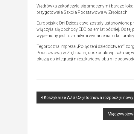
Wędrówka zakończyła się smacznym i bardzo lokaln
przygotowała Szkoła Podstawowa w Zrębicach.
Europejskie Dni Dziedzictwa zostały ustanowione pr
włączyła się obchody EDD osiem lat później. Od tej
wypełniony jest rozmaitymi wydarzeniami kulturalny
Tegoroczna impreza „Połączeni dziedzictwem” zorg
Podstawową w Zrębicach, doskonale wpisała się w za
okazją do integracji mieszkańców obu miejscowości
Post
Koszykarze AZS Częstochowa rozpoczęli nowy s
navigation
Międzywojewó