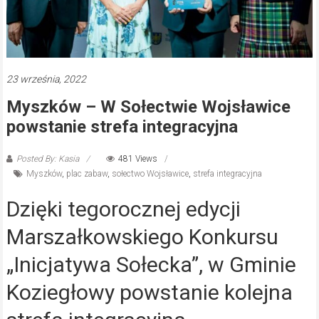
23 września, 2022
Myszków – W Sołectwie Wojsławice
powstanie strefa integracyjna
Posted By: Kasia
481 Views
Myszków
,
plac zabaw
,
sołectwo Wojsławice
,
strefa integracyjna
Dzięki tegorocznej edycji
Marszałkowskiego Konkursu
„Inicjatywa Sołecka”, w Gminie
Koziegłowy powstanie kolejna