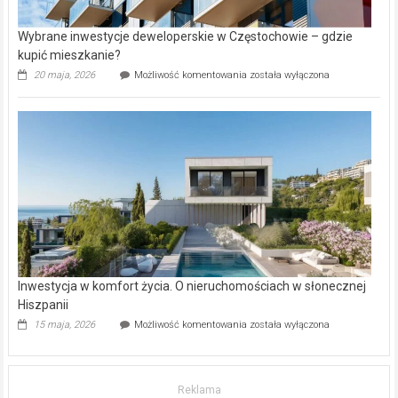
Wybrane inwestycje deweloperskie w Częstochowie – gdzie
kupić mieszkanie?
Wybrane
20 maja, 2026
Możliwość komentowania
została wyłączona
inwestycje
deweloperskie
w Częstochowie
–
gdzie
kupić
mieszkanie?
Inwestycja w komfort życia. O nieruchomościach w słonecznej
Hiszpanii
Inwestycja
15 maja, 2026
Możliwość komentowania
została wyłączona
w komfort
życia.
O nieruchomościach
w słonecznej
Reklama
Hiszpanii