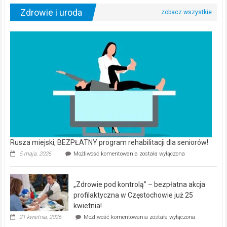
Zdrowie i uroda
Rusza miejski, BEZPŁATNY program rehabilitacji dla seniorów!
Rusza
5 maja, 2026
Możliwość komentowania
została wyłączona
miejski,
BEZPŁATNY
program
„Zdrowie pod kontrolą” – bezpłatna akcja
rehabilitacji
dla
profilaktyczna w Częstochowie już 25
seniorów!
kwietnia!
„Zdrowie
21 kwietnia, 2026
Możliwość komentowania
została wyłączona
pod