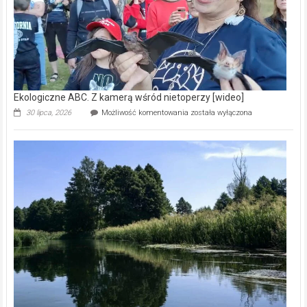
Ekologiczne ABC. Z kamerą wśród nietoperzy [wideo]
Ekologiczne
30 lipca, 2026
Możliwość komentowania
została wyłączona
ABC.
Z
kamerą
wśród
nietoperzy
[wideo]