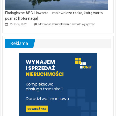
Ekologiczne ABC. Liswarta – malownicza rzeka, którą warto
poznać [fotorelacja]
Ekologiczne
22 lipca, 2026
Możliwość komentowania
została wyłączona
ABC.
Liswarta
–
malownicza
Reklama
rzeka,
którą
warto
poznać
[fotorelacja]