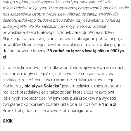
całego regionu, wyrównywanie szans i poprawa jakości życia
mieszkańców. Inicjatywy, które wychodzą bezpośrednio od nich, są dla
nas szczególnie istotne. Może się wydawać, że zakup strojów dla
zespołu ludowego, budowa placu zabaw czy oświetlenia, to nie są
duże projekty, ale dla mieszkańców mają wielkie znaczenie”
–
powiedziała Beata Białowąs, członek Zarządu Województwa
Śląskiego podczas wręczania umów z subregionu północnego, z
powiatów kłobuckiego, częstochowskiego i myszkowskiego, gdzie
dofinansowano łącznie
28 zadań na łączną kwotę blisko 900 tys.
zł.
O pomoc finansową ze środków budżetu województwa w ramach
konkursu mogły ubiegać się sołectwa z terenu województwa
śląskiego za pośrednictwem gmin. Celem Marszałkowskiego
Konkursu
„Inicjatywa Sołecka”
jest umożliwienie mieszkańcom
realizacji przedsięwzięć a także zadań, które służą rozwojowi
lokalnych społeczności. W tym roku pula środków na wydatki
związane z konkursem została ustalona na poziomie
4 mln zł
.
Środki trafią do gmin ze wszystkich subregionów.
K KIK