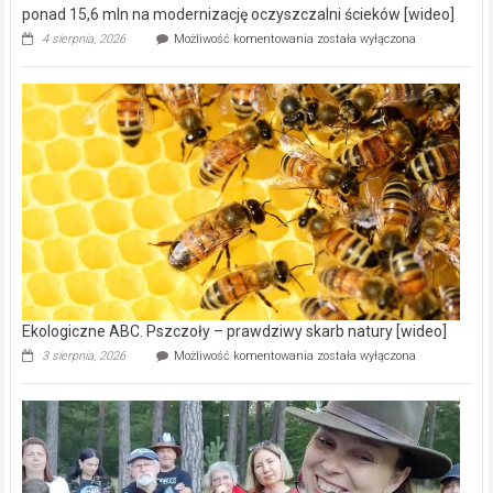
ponad 15,6 mln na modernizację oczyszczalni ścieków [wideo]
Ekologiczne
4 sierpnia, 2026
Możliwość komentowania
została wyłączona
ABC.
Gmina
Wręczyca
Wielka
z
dofinansowaniem
ponad
15,6
mln
na
modernizację
oczyszczalni
ścieków
[wideo]
Ekologiczne ABC. Pszczoły – prawdziwy skarb natury [wideo]
Ekologiczne
3 sierpnia, 2026
Możliwość komentowania
została wyłączona
ABC.
Pszczoły
–
prawdziwy
skarb
natury
[wideo]