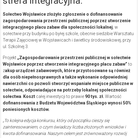
strefa integracyjna.
Sołectwo Wojsławice złożyło zgłoszenie o dofinansowanie
zagospodarowania przestrzeni publicznej poprzez utworzenie
integracyjnego placu zabaw dla społeczności lokalnej
, w
sołectwie przy budynku po byłej szkole, obecnie siedzibie Warsztatu
Terapii Zajęciowej w Wojsławicach i świetlicy środowiskowej, przy
ul. Szkolnej 3.
Projekt
„Zagospodarowanie przestrzeni publicznej w sołectwie
Wojsławice poprzez utworzenie integracyjnego placu zabaw”
to
z
akup urządzeń zabawowych, które przystosowane są również
dla osób niepełnosprawnych a także wykonanie odpowiedniej
nawierzchni co pozwoli stworzyć wspaniałe miejsce publiczne w
sołectwie, odpowiadające na potrzeby lokalnej społeczności
sołectwa
.
Koszt
całej inwestycji to prawie
90 tys. zł.
Wartość
dofinansowania z Budżetu Województwa Śląskiego wynosi 50%
poniesionych kosztów.
„To kolejna edycja konkursu, który od początku cieszy się
zainteresowaniem, o czym świadczy liczba złożonych wniosków i
kwota dofinansowania. Naszym celem jest zrównoważony rozwój