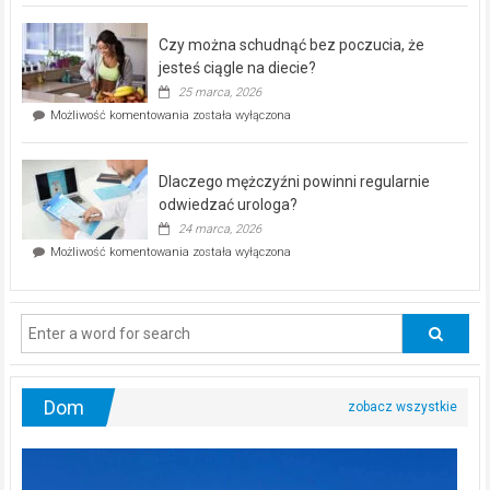
kontrolą”
–
Czy można schudnąć bez poczucia, że
bezpłatna
akcja
jesteś ciągle na diecie?
profilaktyczna
25 marca, 2026
w
Czy
Możliwość komentowania
została wyłączona
Częstochowie
można
już
schudnąć
25
bez
kwietnia!
Dlaczego mężczyźni powinni regularnie
poczucia,
że
odwiedzać urologa?
jesteś
24 marca, 2026
ciągle
Dlaczego
Możliwość komentowania
została wyłączona
na
mężczyźni
diecie?
powinni
regularnie
odwiedzać
urologa?
Dom