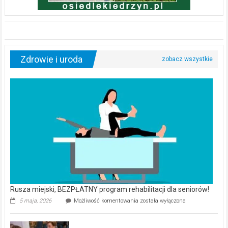
Zdrowie i uroda
Rusza miejski, BEZPŁATNY program rehabilitacji dla seniorów!
Rusza
5 maja, 2026
Możliwość komentowania
została wyłączona
miejski,
BEZPŁATNY
program