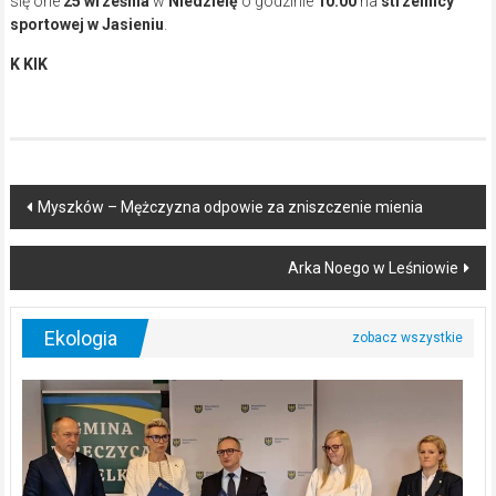
się one
25 września
w
Niedzielę
o godzinie
10:00
na
strzelnicy
sportowej w Jasieniu
.
K KIK
Post
Myszków – Mężczyzna odpowie za zniszczenie mienia
navigation
Arka Noego w Leśniowie
Ekologia