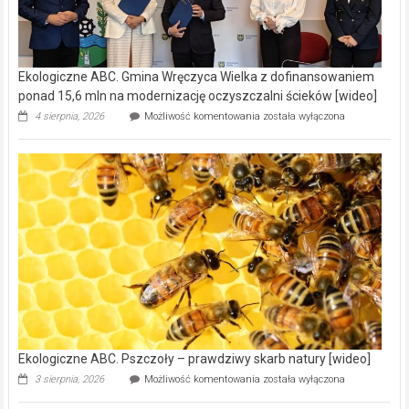
Ekologiczne ABC. Gmina Wręczyca Wielka z dofinansowaniem
ponad 15,6 mln na modernizację oczyszczalni ścieków [wideo]
Ekologiczne
4 sierpnia, 2026
Możliwość komentowania
została wyłączona
ABC.
Gmina
Wręczyca
Wielka
z
dofinansowaniem
ponad
15,6
mln
na
modernizację
oczyszczalni
ścieków
[wideo]
Ekologiczne ABC. Pszczoły – prawdziwy skarb natury [wideo]
Ekologiczne
3 sierpnia, 2026
Możliwość komentowania
została wyłączona
ABC.
Pszczoły