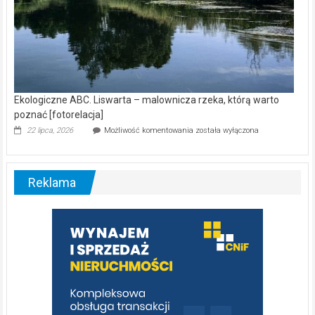
Ekologiczne ABC. Liswarta – malownicza rzeka, którą warto
poznać [fotorelacja]
Ekologiczne
22 lipca, 2026
Możliwość komentowania
została wyłączona
ABC.
Liswarta
–
malownicza
Reklama
rzeka,
którą
warto
poznać
[fotorelacja]