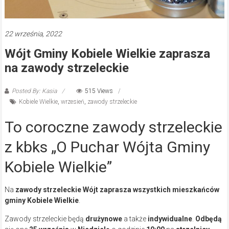
22 września, 2022
Wójt Gminy Kobiele Wielkie zaprasza
na zawody strzeleckie
Posted By: Kasia
515 Views
Kobiele Wielkie
,
wrzesień
,
zawody strzeleckie
To coroczne zawody strzeleckie
z kbks „O Puchar Wójta Gminy
Kobiele Wielkie”
Na
zawody strzeleckie Wójt zaprasza wszystkich mieszkańców
gminy Kobiele Wielkie
.
Zawody strzeleckie będą
drużynowe
a także
indywidualne
.
Odbędą