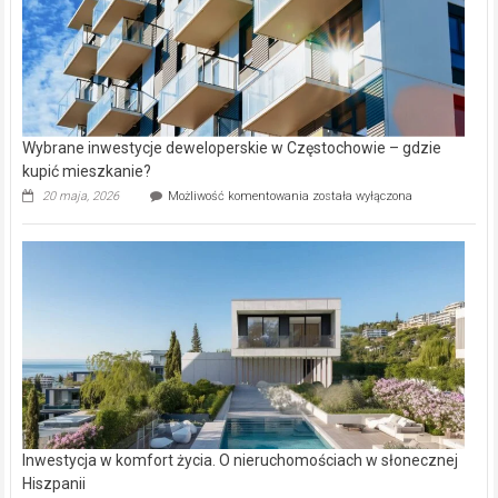
Wybrane inwestycje deweloperskie w Częstochowie – gdzie
kupić mieszkanie?
Wybrane
20 maja, 2026
Możliwość komentowania
została wyłączona
inwestycje
deweloperskie
w Częstochowie
–
gdzie
kupić
mieszkanie?
Inwestycja w komfort życia. O nieruchomościach w słonecznej
Hiszpanii