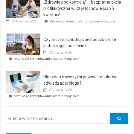
„Zdrowie pod kontrolą” – bezpłatna akcja
rehabilitacji
dla
profilaktyczna w Częstochowie już 25
seniorów!
kwietnia!
„Zdrowie
21 kwietnia, 2026
Możliwość komentowania
została wyłączona
pod
kontrolą”
–
Czy można schudnąć bez poczucia, że
bezpłatna
akcja
jesteś ciągle na diecie?
profilaktyczna
25 marca, 2026
w
Czy
Możliwość komentowania
została wyłączona
Częstochowie
można
już
schudnąć
25
bez
kwietnia!
Dlaczego mężczyźni powinni regularnie
poczucia,
że
odwiedzać urologa?
jesteś
24 marca, 2026
ciągle
Dlaczego
Możliwość komentowania
została wyłączona
na
mężczyźni
diecie?
powinni
regularnie
odwiedzać
urologa?