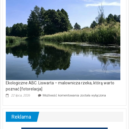
kamerą
wśród
nietoperzy
[wideo]
Ekologiczne ABC. Liswarta – malownicza rzeka, którą warto
poznać [fotorelacja]
Ekologiczne
22 lipca, 2026
Możliwość komentowania
została wyłączona
ABC.
Liswarta
–
malownicza
Reklama
rzeka,
którą
warto