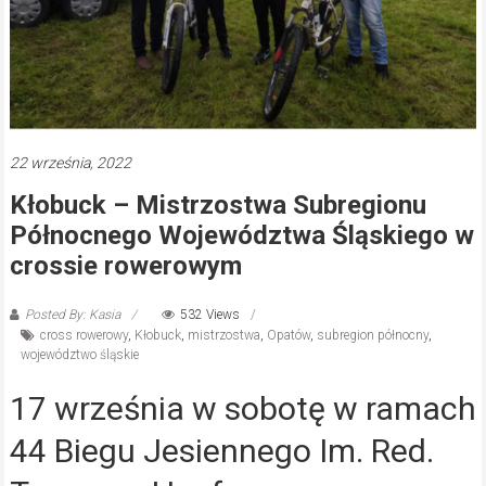
22 września, 2022
Kłobuck – Mistrzostwa Subregionu
Północnego Województwa Śląskiego w
crossie rowerowym
Posted By: Kasia
532 Views
cross rowerowy
,
Kłobuck
,
mistrzostwa
,
Opatów
,
subregion północny
,
województwo śląskie
17 września w sobotę w ramach
44 Biegu Jesiennego Im. Red.