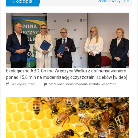
Ekologia
Ekologiczne ABC. Gmina Wręczyca Wielka z dofinansowaniem
ponad 15,6 mln na modernizację oczyszczalni ścieków [wideo]
Ekologiczne
4 sierpnia, 2026
Możliwość komentowania
została wyłączona
ABC.
Gmina
Wręczyca
Wielka
z
dofinansowaniem
ponad
15,6
mln
na