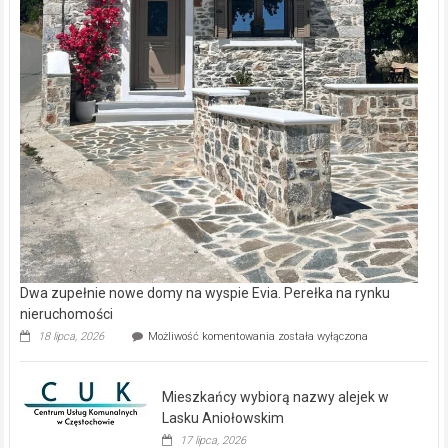
Dwa zupełnie nowe domy na wyspie Evia. Perełka na rynku
nieruchomości
Dwa
18 lipca, 2026
Możliwość komentowania
została wyłączona
zupełnie
nowe
domy
Mieszkańcy wybiorą nazwy alejek w
na
wyspie
Lasku Aniołowskim
Evia.
17 lipca, 2026
Perełka