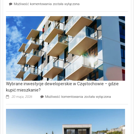
Mieszkańcy
Możliwość komentowania
została wyłączona
na
wybiorą
rynku
nazwy
nieruchomości
alejek
w
Lasku
Aniołowskim
Wybrane inwestycje deweloperskie w Częstochowie – gdzie
kupić mieszkanie?
Wybrane
20 maja, 2026
Możliwość komentowania
została wyłączona
inwestycje
deweloperskie
w Częstochowie
–
gdzie
kupić
mieszkanie?