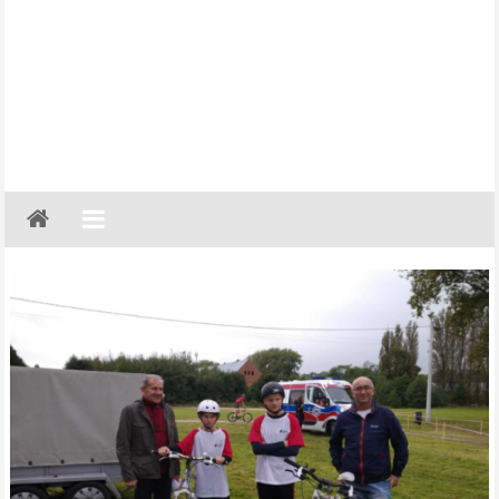
Gazeta
Regionalna
Częstochowa,
Kłobuck,
Lubliniec,
Myszków