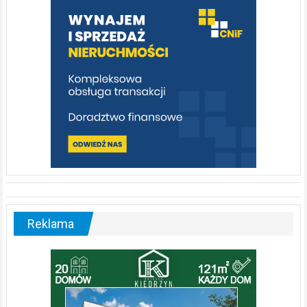
poznać
[fotorelacja]
Reklama