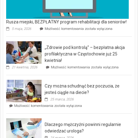
Rusza miejski, BEZPŁATNY program rehabilitacji dla seniorów!
Rusza
5 maja, 2026
Możliwość komentowania
została wyłączona
miejski,
BEZPŁATNY
program
„Zdrowie pod kontrolą” – bezpłatna akcja
rehabilitacji
dla
profilaktyczna w Częstochowie już 25
seniorów!
kwietnia!
„Zdrowie
21 kwietnia, 2026
Możliwość komentowania
została wyłączona
pod
kontrolą”
–
Czy można schudnąć bez poczucia, że
bezpłatna
akcja
jesteś ciągle na diecie?
profilaktyczna
25 marca, 2026
w
Czy
Możliwość komentowania
została wyłączona
Częstochowie
można
już
schudnąć
25
bez
kwietnia!
Dlaczego mężczyźni powinni regularnie
poczucia,
że
odwiedzać urologa?
jesteś
24 marca, 2026