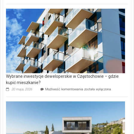
wybiorą
rynku
nazwy
nieruchomości
alejek
w
Lasku
Aniołowskim
Wybrane inwestycje deweloperskie w Częstochowie – gdzie
kupić mieszkanie?
Wybrane
20 maja, 2026
Możliwość komentowania
została wyłączona
inwestycje
deweloperskie
w Częstochowie
–
gdzie
kupić
mieszkanie?