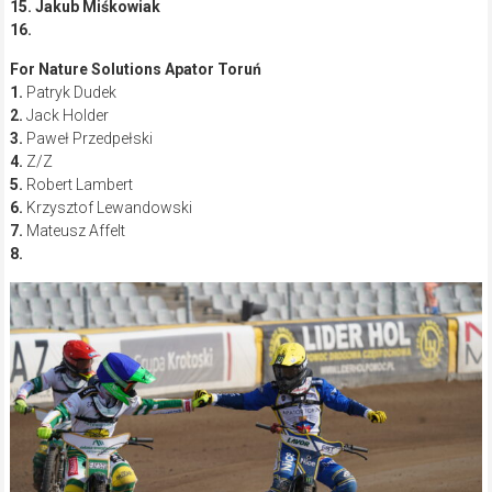
15.
Jakub Miśkowiak
16.
For Nature Solutions Apator Toruń
1.
Patryk Dudek
2.
Jack Holder
3.
Paweł Przedpełski
4.
Z/Z
5.
Robert Lambert
6.
Krzysztof Lewandowski
7.
Mateusz Affelt
8.