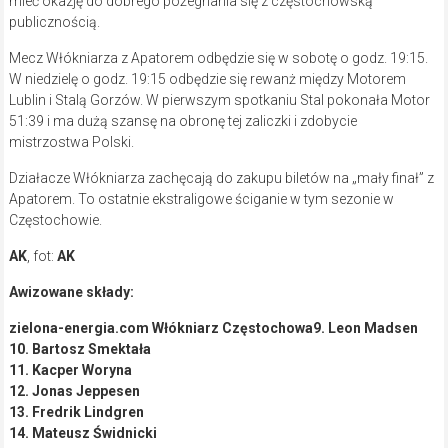
mieć okazję do dobrego pożegnania się z częstochowską
publicznością.
Mecz Włókniarza z Apatorem odbędzie się w sobotę o godz. 19:15.
W niedzielę o godz. 19:15 odbędzie się rewanż między Motorem
Lublin i Stalą Gorzów. W pierwszym spotkaniu Stal pokonała Motor
51:39 i ma dużą szansę na obronę tej zaliczki i zdobycie
mistrzostwa Polski.
Działacze Włókniarza zachęcają do zakupu biletów na „mały finał” z
Apatorem. To ostatnie ekstraligowe ściganie w tym sezonie w
Częstochowie.
AK
, fot:
AK
Awizowane składy:
zielona-energia.com Włókniarz Częstochowa
9.
Leon Madsen
10.
Bartosz Smektała
11.
Kacper Woryna
12.
Jonas Jeppesen
13.
Fredrik Lindgren
14.
Mateusz Świdnicki