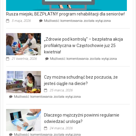
Rusza miejski, BEZPŁATNY program rehabilitacji dla seniorów!
Rusza
5 maja, 2026
Możliwość komentowania
została wyłączona
miejski,
BEZPŁATNY
program
„Zdrowie pod kontrolą” – bezpłatna akcja
rehabilitacji
dla
profilaktyczna w Częstochowie już 25
seniorów!
kwietnia!
„Zdrowie
21 kwietnia, 2026
Możliwość komentowania
została wyłączona
pod
kontrolą”
–
Czy można schudnąć bez poczucia, że
bezpłatna
akcja
jesteś ciągle na diecie?
profilaktyczna
25 marca, 2026
w
Czy
Możliwość komentowania
została wyłączona
Częstochowie
można
już
schudnąć
25
bez
kwietnia!
Dlaczego mężczyźni powinni regularnie
poczucia,
że
odwiedzać urologa?
jesteś
24 marca, 2026
ciągle
Dlaczego
Możliwość komentowania
została wyłączona
na