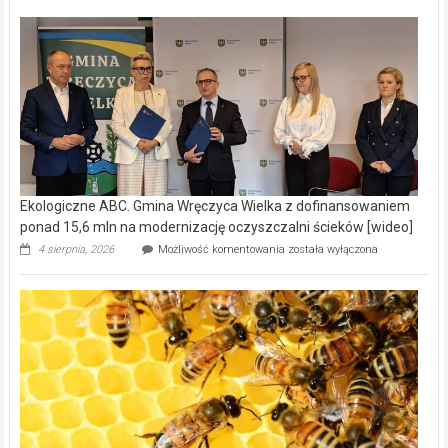
Ekologiczne ABC. Gmina Wręczyca Wielka z dofinansowaniem
ponad 15,6 mln na modernizację oczyszczalni ścieków [wideo]
Ekologiczne
4 sierpnia, 2026
Możliwość komentowania
została wyłączona
ABC.
Gmina
Wręczyca
Wielka
z
dofinansowaniem
ponad
15,6
mln
na
modernizację
oczyszczalni