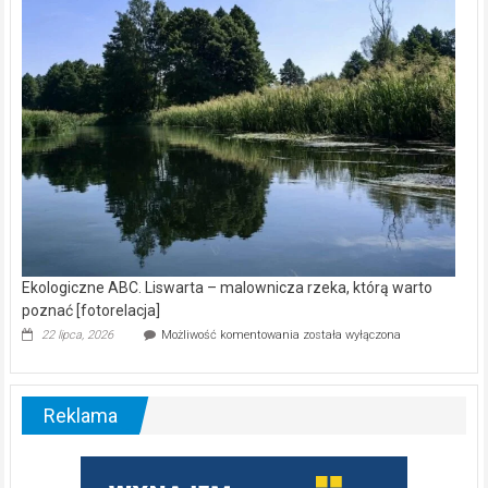
nietoperzy
[wideo]
Ekologiczne ABC. Liswarta – malownicza rzeka, którą warto
poznać [fotorelacja]
Ekologiczne
22 lipca, 2026
Możliwość komentowania
została wyłączona
ABC.
Liswarta
–
malownicza
Reklama
rzeka,
którą
warto
poznać