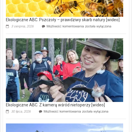
ścieków
[wideo]
Ekologiczne ABC. Pszczoły – prawdziwy skarb natury [wideo]
Ekologiczne
3 sierpnia, 2026
Możliwość komentowania
została wyłączona
ABC.
Pszczoły
–
prawdziwy
skarb
natury
[wideo]
Ekologiczne ABC. Z kamerą wśród nietoperzy [wideo]
Ekologiczne
30 lipca, 2026
Możliwość komentowania
została wyłączona
ABC.
Z
kamerą
wśród