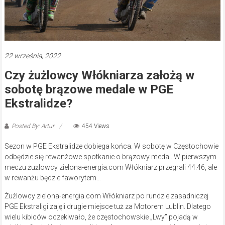
22 września, 2022
Czy żużlowcy Włókniarza założą w
sobotę brązowe medale w PGE
Ekstralidze?
Posted By: Artur
454 Views
Sezon w PGE Ekstralidze dobiega końca. W sobotę w Częstochowie
odbędzie się rewanżowe spotkanie o brązowy medal. W pierwszym
meczu żużlowcy zielona-energia.com Włókniarz przegrali 44:46, ale
w rewanżu będzie faworytem…
Żużlowcy zielona-energia.com Włókniarz po rundzie zasadniczej
PGE Ekstraligi zajęli drugie miejsce tuż za Motorem Lublin. Dlatego
wielu kibiców oczekiwało, że częstochowskie „Lwy” pojadą w