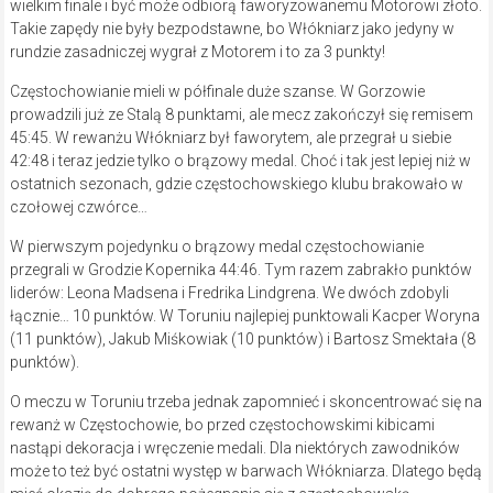
wielkim finale i być może odbiorą faworyzowanemu Motorowi złoto.
Takie zapędy nie były bezpodstawne, bo Włókniarz jako jedyny w
rundzie zasadniczej wygrał z Motorem i to za 3 punkty!
Częstochowianie mieli w półfinale duże szanse. W Gorzowie
prowadzili już ze Stalą 8 punktami, ale mecz zakończył się remisem
45:45. W rewanżu Włókniarz był faworytem, ale przegrał u siebie
42:48 i teraz jedzie tylko o brązowy medal. Choć i tak jest lepiej niż w
ostatnich sezonach, gdzie częstochowskiego klubu brakowało w
czołowej czwórce…
W pierwszym pojedynku o brązowy medal częstochowianie
przegrali w Grodzie Kopernika 44:46. Tym razem zabrakło punktów
liderów: Leona Madsena i Fredrika Lindgrena. We dwóch zdobyli
łącznie… 10 punktów. W Toruniu najlepiej punktowali Kacper Woryna
(11 punktów), Jakub Miśkowiak (10 punktów) i Bartosz Smektała (8
punktów).
O meczu w Toruniu trzeba jednak zapomnieć i skoncentrować się na
rewanż w Częstochowie, bo przed częstochowskimi kibicami
nastąpi dekoracja i wręczenie medali. Dla niektórych zawodników
może to też być ostatni występ w barwach Włókniarza. Dlatego będą