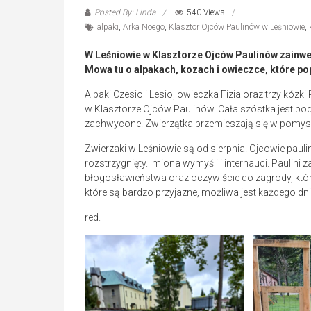
Posted By: Linda
540 Views
alpaki
,
Arka Noego
,
Klasztor Ojców Paulinów w Leśniowie
,
W Leśniowie w Klasztorze Ojców Paulinów zainwe
Mowa tu o alpakach, kozach i owieczce, które po
Alpaki Czesio i Lesio, owieczka Fizia oraz trzy kózki
w Klasztorze Ojców Paulinów. Cała szóstka jest pod
zachwycone. Zwierzątka przemieszają się w pomysł
Zwierzaki w Leśniowie są od sierpnia. Ojcowie paulin
rozstrzygnięty. Imiona wymyślili internauci. Paulini
błogosławieństwa oraz oczywiście do zagrody, któr
które są bardzo przyjazne, możliwa jest każdego dni
red.