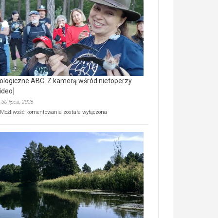
prawdziwy
skarb
natury
[wideo]
ologiczne ABC. Z kamerą wśród nietoperzy
ideo]
30 lipca, 2026
Ekologiczne
Możliwość komentowania
została wyłączona
ABC.
Z
kamerą
wśród
nietoperzy
[wideo]