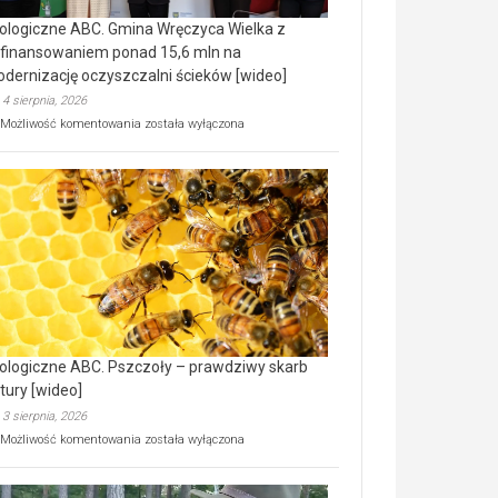
ologiczne ABC. Gmina Wręczyca Wielka z
finansowaniem ponad 15,6 mln na
dernizację oczyszczalni ścieków [wideo]
4 sierpnia, 2026
Ekologiczne
Możliwość komentowania
została wyłączona
ABC.
Gmina
Wręczyca
Wielka
z
dofinansowaniem
ponad
15,6
mln
na
modernizację
oczyszczalni
ścieków
ologiczne ABC. Pszczoły – prawdziwy skarb
[wideo]
tury [wideo]
3 sierpnia, 2026
Ekologiczne
Możliwość komentowania
została wyłączona
ABC.
Pszczoły
–