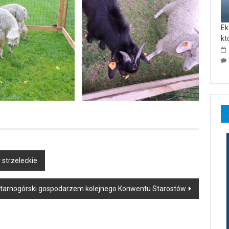
Ek
kt
 strzeleckie
 tarnogórski gospodarzem kolejnego Konwentu Starostów