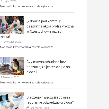
5 maja, 2026
Rusza
Możliwość komentowania
została wyłączona
miejski,
BEZPŁATNY
program
„Zdrowie pod kontrolą” –
rehabilitacji
dla
bezpłatna akcja profilaktyczna
seniorów!
w Częstochowie już 25
ietnia!
21 kwietnia, 2026
„Zdrowie
Możliwość komentowania
została wyłączona
pod
kontrolą”
–
Czy można schudnąć bez
bezpłatna
akcja
poczucia, że jesteś ciągle na
profilaktyczna
diecie?
w
25 marca, 2026
Częstochowie
już
Czy
Możliwość komentowania
została wyłączona
25
można
kwietnia!
schudnąć
bez
Dlaczego mężczyźni powinni
poczucia,
że
regularnie odwiedzać urologa?
jesteś
24 marca, 2026