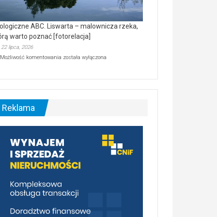
ologiczne ABC. Liswarta – malownicza rzeka,
órą warto poznać [fotorelacja]
22 lipca, 2026
Ekologiczne
Możliwość komentowania
została wyłączona
ABC.
Liswarta
–
malownicza
rzeka,
którą
Reklama
warto
poznać
[fotorelacja]