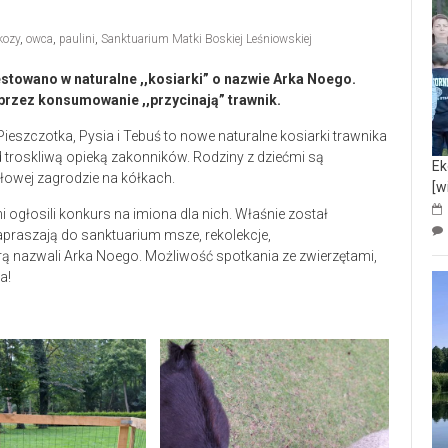
kozy
,
owca
,
paulini
,
Sanktuarium Matki Boskiej Leśniowskiej
stowano w naturalne ,,kosiarki” o nazwie Arka Noego.
przez konsumowanie ,,przycinają” trawnik.
 Pieszczotka, Pysia i Tebuś to nowe naturalne kosiarki trawnika
 troskliwą opieką zakonników. Rodziny z dziećmi są
Ek
owej zagrodzie na kółkach.
[w
i ogłosili konkurs na imiona dla nich. Właśnie został
 zapraszają do sanktuarium msze, rekolekcje,
ą nazwali Arka Noego. Możliwość spotkania ze zwierzętami,
a!