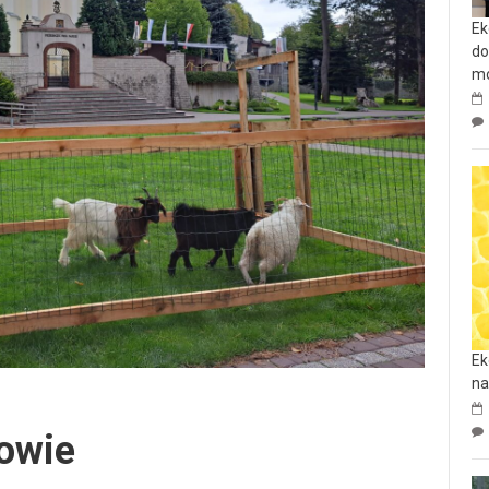
Ek
do
mo
Ek
na
owie