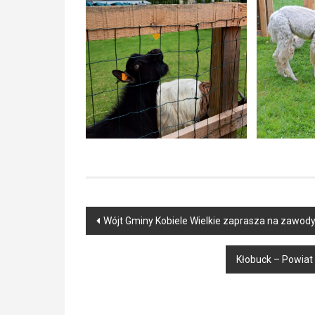
Post
Wójt Gminy Kobiele Wielkie zaprasza na zawody
navigation
Kłobuck – Powiat