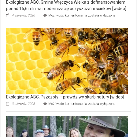
Ekologiczne ABC. Gmina Wręczyca Wielka z dofinansowaniem
ponad 15,6 mln na modernizację oczyszczalni ścieków [wideo]
Ekologiczne
4 sierpnia, 2026
Możliwość komentowania
została wyłączona
ABC.
Gmina
Wręczyca
Wielka
z
dofinansowaniem
ponad
15,6
mln
na
modernizację
oczyszczalni
ścieków
[wideo]
Ekologiczne ABC. Pszczoły – prawdziwy skarb natury [wideo]
Ekologiczne
3 sierpnia, 2026
Możliwość komentowania
została wyłączona
ABC.
Pszczoły
–
prawdziwy
skarb
natury