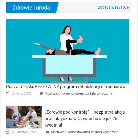
Zdrowie i uroda
Rusza miejski, BEZPŁATNY program rehabilitacji dla seniorów!
Rusza
5 maja, 2026
Możliwość komentowania
została wyłączona
miejski,
BEZPŁATNY
program
„Zdrowie pod kontrolą” – bezpłatna akcja
rehabilitacji
dla
profilaktyczna w Częstochowie już 25
seniorów!
kwietnia!
„Zdrowie
21 kwietnia, 2026
Możliwość komentowania
została wyłączona
pod