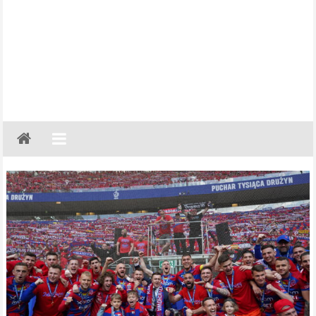
Gazeta
Regionalna
Częstochowa,
Kłobuck,
Lubliniec,
Myszków