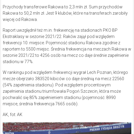
Przychody transferowe Rakowa to 2,3 mln zł. Sum przychodów
Rakowa to 50,2 mln zł. Jest 9 klubów, które na transferach zarobiły
więcej od Rakowa.
Raport uwzględnił też m.in. frekwencję na stadionach PKO BP
Ekstraklasy w sezonie 2021/22. Raków zajął pod względem
frekwencji 10. miejsce. Pojemność stadionu Rakowa zgodnie z
raportem to 5500 miejsc. Średnia frekwencja na meczach Rakowa w
sezonie 2021/22 to 4256 osób na mecz co daje średnie zapełnienie
stadionu w 77%.
W rankingu pod względem frekwencji wygrał Lech Poznan, którego
mecze obejrzało 383520 kibiców co daje średnią na mecz 22560
(54% zapełnienia stadionu). Pod względem procentowym
zapełnienia stadionu triumfowała Pogoń Szczecin, która może
pochwalić się 85% zapełnieniem stadionu (pojemność: 8990
miejsce, średnia frekwencja 7665 osób).
AK, fot: AK