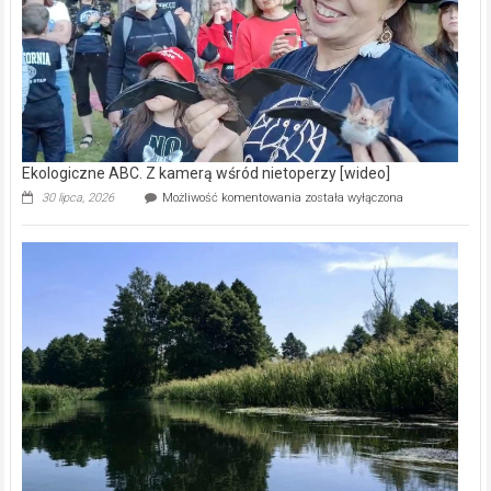
[wideo]
Ekologiczne ABC. Z kamerą wśród nietoperzy [wideo]
Ekologiczne
30 lipca, 2026
Możliwość komentowania
została wyłączona
ABC.
Z
kamerą
wśród
nietoperzy
[wideo]