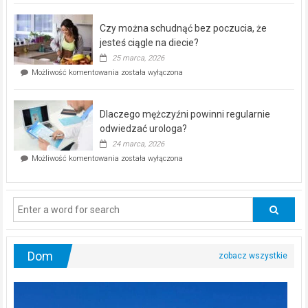
kontrolą”
–
Czy można schudnąć bez poczucia, że
bezpłatna
akcja
jesteś ciągle na diecie?
profilaktyczna
25 marca, 2026
w
Czy
Możliwość komentowania
została wyłączona
Częstochowie
można
już
schudnąć
25
bez
kwietnia!
Dlaczego mężczyźni powinni regularnie
poczucia,
że
odwiedzać urologa?
jesteś
24 marca, 2026
ciągle
Dlaczego
Możliwość komentowania
została wyłączona
na
mężczyźni
diecie?
powinni
regularnie
odwiedzać
urologa?
Dom