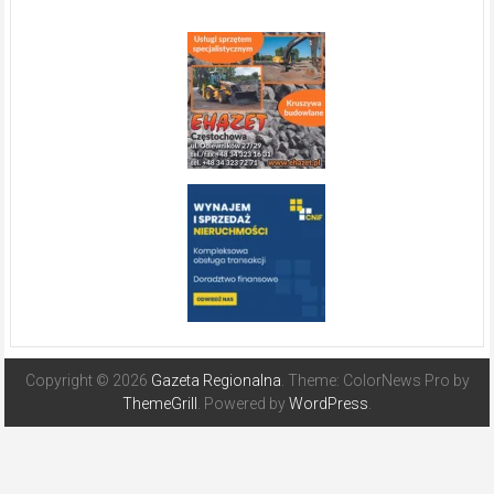
Copyright © 2026
Gazeta Regionalna
. Theme: ColorNews Pro by
ThemeGrill
. Powered by
WordPress
.