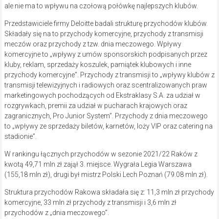
ale nie ma to wpływu na czołową połówkę najlepszych klubów.
Przedstawiciele firmy Deloitte badali strukturę przychodów klubów.
Składały się na to przychody komercyjne, przychody z transmisji
meczów oraz przychody z tzw. dnia meczowego. Wpływy
komercyjne to „wpływy z umów sponsorskich podpisanych przez
kluby, reklam, sprzedaży koszulek, pamiątek klubowych i inne
przychody komercyjne”. Przychody z transmisji to „wpływy klubów z
transmisji telewizyjnych i radiowych oraz scentralizowanych praw
marketingowych pochodzących od Ekstraklasy S.A. za udział w
rozgrywkach, premii za udział w pucharach krajowych oraz
zagranicznych, Pro Junior System”. Przychody z dnia meczowego
to „wpływy ze sprzedaży biletów, karnetów, loży VIP oraz catering na
stadionie”.
W rankingu łącznych przychodów w sezonie 2021/22 Raków z
kwotą 49,71 mln zł zajął 3. miejsce. Wygrała Legia Warszawa
(155,18 mln zł), drugi był mistrz Polski Lech Poznań (79.08 mln zł).
Struktura przychodów Rakowa składała się z: 11,3 mln zł przychody
komercyjne, 33 mln zł przychody z transmisji i 3,6 mln zł
przychodów z „dnia meczowego”.