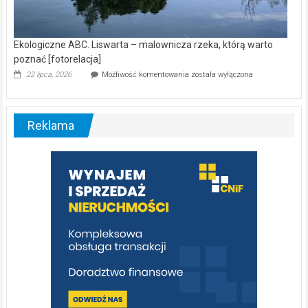
Ekologiczne ABC. Liswarta – malownicza rzeka, którą warto
poznać [fotorelacja]
Ekologiczne
22 lipca, 2026
Możliwość komentowania
została wyłączona
ABC.
Liswarta
–
malownicza
Reklama
rzeka,
którą
warto
poznać
[fotorelacja]