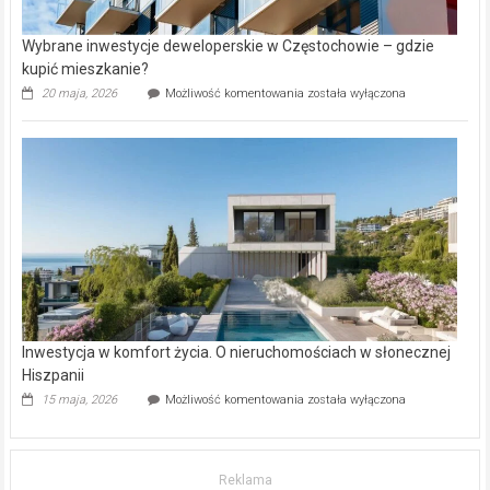
Wybrane inwestycje deweloperskie w Częstochowie – gdzie
kupić mieszkanie?
Wybrane
20 maja, 2026
Możliwość komentowania
została wyłączona
inwestycje
deweloperskie
w Częstochowie
–
gdzie
kupić
mieszkanie?
Inwestycja w komfort życia. O nieruchomościach w słonecznej
Hiszpanii
Inwestycja
15 maja, 2026
Możliwość komentowania
została wyłączona
w komfort
życia.
O nieruchomościach
w słonecznej
Reklama
Hiszpanii