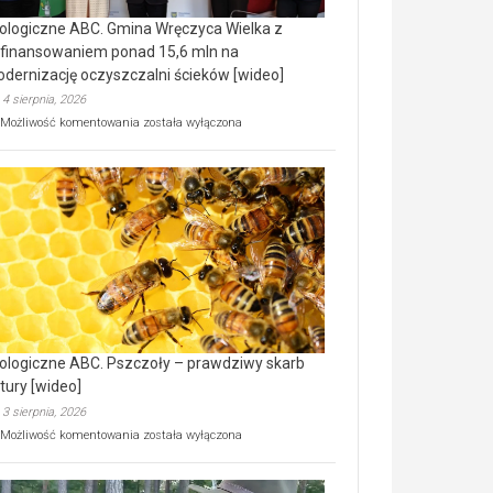
ologiczne ABC. Gmina Wręczyca Wielka z
finansowaniem ponad 15,6 mln na
dernizację oczyszczalni ścieków [wideo]
4 sierpnia, 2026
Ekologiczne
Możliwość komentowania
została wyłączona
ABC.
Gmina
Wręczyca
Wielka
z
dofinansowaniem
ponad
15,6
mln
na
modernizację
oczyszczalni
ścieków
ologiczne ABC. Pszczoły – prawdziwy skarb
[wideo]
tury [wideo]
3 sierpnia, 2026
Ekologiczne
Możliwość komentowania
została wyłączona
ABC.
Pszczoły
–