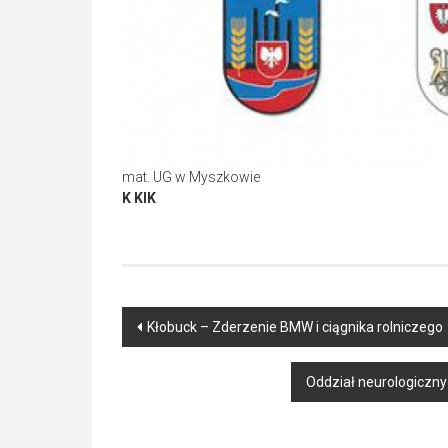
mat. UG w Myszkowie
K KIK
Post
Kłobuck – Zderzenie BMW i ciągnika rolniczego
navigation
Oddział neurologiczny 