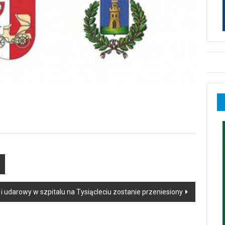
i udarowy w szpitalu na Tysiącleciu zostanie przeniesiony