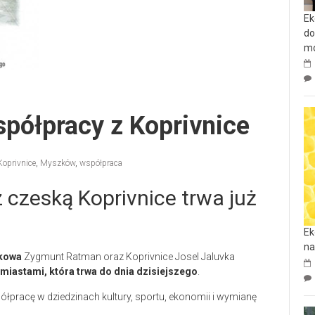
Ek
do
mo
półpracy z Koprivnice
Koprivnice
,
Myszków
,
współpraca
czeską Koprivnice trwa już
Ek
na
kowa
Zygmunt Ratman oraz Koprivnice Josel Jaluvka
iastami, która trwa do dnia dzisiejszego
.
łpracę w dziedzinach kultury, sportu, ekonomii i wymianę