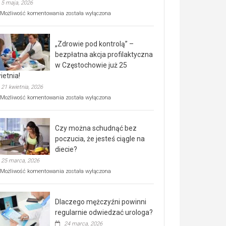
5 maja, 2026
Rusza
Możliwość komentowania
została wyłączona
miejski,
BEZPŁATNY
program
„Zdrowie pod kontrolą” –
rehabilitacji
dla
bezpłatna akcja profilaktyczna
seniorów!
w Częstochowie już 25
ietnia!
21 kwietnia, 2026
„Zdrowie
Możliwość komentowania
została wyłączona
pod
kontrolą”
–
Czy można schudnąć bez
bezpłatna
akcja
poczucia, że jesteś ciągle na
profilaktyczna
diecie?
w
25 marca, 2026
Częstochowie
już
Czy
Możliwość komentowania
została wyłączona
25
można
kwietnia!
schudnąć
bez
Dlaczego mężczyźni powinni
poczucia,
że
regularnie odwiedzać urologa?
jesteś
24 marca, 2026