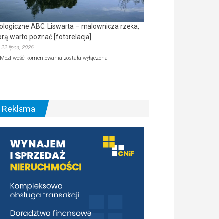
ologiczne ABC. Liswarta – malownicza rzeka,
órą warto poznać [fotorelacja]
22 lipca, 2026
Ekologiczne
Możliwość komentowania
została wyłączona
ABC.
Liswarta
–
malownicza
rzeka,
którą
Reklama
warto
poznać
[fotorelacja]