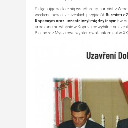
Pielęgnując wieloletnią współpracę, burmistrz Wł
weekend odwiedził czeskich przyjaciół.
Burmistrz Ż
Kopecnym oraz uczestniczył między innymi:
w od
urodzonemu właśnie w Koprivnice wybitnemu czesk
Biegacze z Myszkowa wystartowali natomiast w XX e