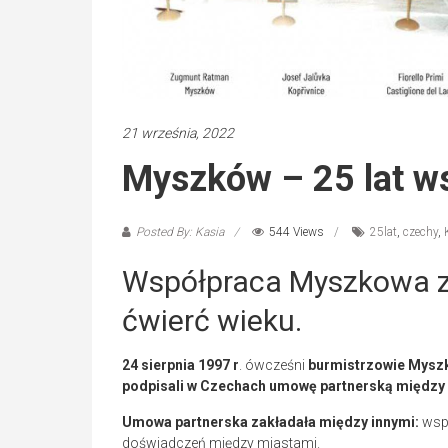
21 września, 2022
Myszków – 25 lat ws
Posted By: Kasia
544 Views
25lat
,
czechy
,
Współpraca Myszkowa z 
ćwierć wieku.
24 sierpnia 1997 r
. ówcześni
burmistrzowie Mysz
podpisali w Czechach umowę partnerską między m
Umowa partnerska zakładała między innymi:
wspó
doświadczeń między miastami.