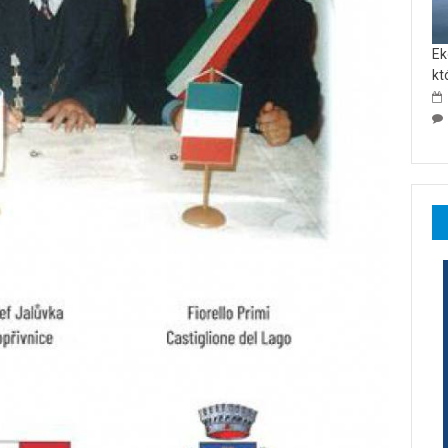
Ek
kt