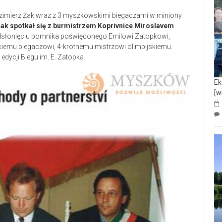
odzimierz Żak wraz z 3 myszkowskimi biegaczami w miniony
ak spotkał się z burmistrzem Koprivnice Miroslavem
słonięciu pomnika poświęconego Emilowi Zatopkowi,
iemu biegaczowi, 4-krotnemu mistrzowi olimpijskiemu.
dycji Biegu im. E. Zatopka.
Ek
[w