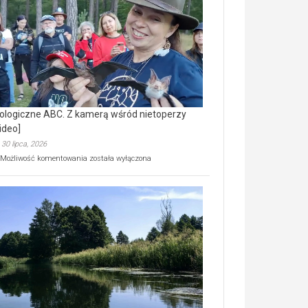
prawdziwy
skarb
natury
[wideo]
ologiczne ABC. Z kamerą wśród nietoperzy
ideo]
30 lipca, 2026
Ekologiczne
Możliwość komentowania
została wyłączona
ABC.
Z
kamerą
wśród
nietoperzy
[wideo]