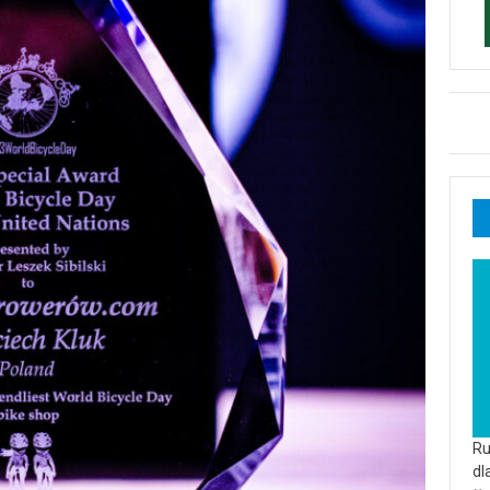
Ru
dl