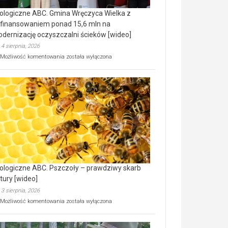
ologiczne ABC. Gmina Wręczyca Wielka z
finansowaniem ponad 15,6 mln na
dernizację oczyszczalni ścieków [wideo]
4 sierpnia, 2026
Ekologiczne
Możliwość komentowania
została wyłączona
ABC.
Gmina
Wręczyca
Wielka
z
dofinansowaniem
ponad
15,6
mln
na
modernizację
oczyszczalni
ścieków
ologiczne ABC. Pszczoły – prawdziwy skarb
[wideo]
tury [wideo]
3 sierpnia, 2026
Ekologiczne
Możliwość komentowania
została wyłączona
ABC.
Pszczoły
–