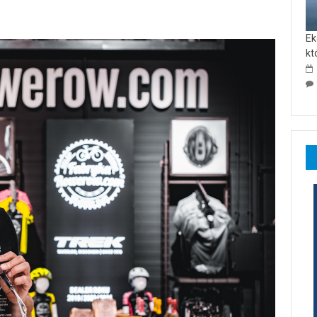
Ek
kt