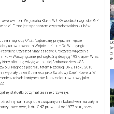
rykarowerow.com Wojciecha Kluka. W USA odebrał nagrodę ONZ
Świecie”. Firma jest sponsorem częstochowskich klubów:
dzeni nagrodą ONZ „Najbardziej przyjazne miejsce
Ek
u fabrykarowerow.com Wojciech Kluk. – Do Waszyngtonu
[w
 Prezydent Krzysztof Matyjaszczyk. Uroczyste wręczenie
 Banku w Waszyngtonie, jednogłośną decyzją 193 krajów. Wraz
liśmy oficjalną wizytę w polskiej Ambasadzie w USA.
rozwoju. Nagroda jest rezultatem Rezolucji ONZ z roku 2018
śnie wybrały dzień 3 czerwca jako Światowy Dzień Roweru. W
u zamieszkałych kontynentów. Nasz salon rowerowy jako
22.
nej statuetki otrzymał też inne przywileje. –
pośredniej nominacji ludzi związanych z kolarstwem na całym
ranży rowerowej, które ONZ prowadzi od 1977 roku, przez