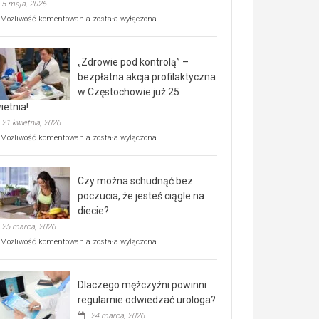
5 maja, 2026
Rusza
Możliwość komentowania
została wyłączona
miejski,
BEZPŁATNY
program
„Zdrowie pod kontrolą” –
rehabilitacji
dla
bezpłatna akcja profilaktyczna
seniorów!
w Częstochowie już 25
ietnia!
21 kwietnia, 2026
„Zdrowie
Możliwość komentowania
została wyłączona
pod
kontrolą”
–
Czy można schudnąć bez
bezpłatna
akcja
poczucia, że jesteś ciągle na
profilaktyczna
diecie?
w
25 marca, 2026
Częstochowie
już
Czy
Możliwość komentowania
została wyłączona
25
można
kwietnia!
schudnąć
bez
Dlaczego mężczyźni powinni
poczucia,
że
regularnie odwiedzać urologa?
jesteś
24 marca, 2026