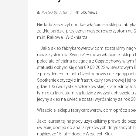
Posted By: Artur
506 Views
Nie lada zaszczyt spotkał właściciela sklepu fab
za „Najbardziej przyjazne miejsce rowerzystom na 
m.in. Rakowa i Włókniarza.
– Jako sklep fabrykarowerow.com zostaliśmy nagro
rowerzystom na Świecie” – mówi właściciel sklep
poleciała oficjalna delegacja z Częstochowy w tym
statuetki odbyło się dnia 09.09.2022 w Światowym
z prezydentem miasta Częstochowy i delegacją odby
Spotkanie dotyczyło infrastruktury rowerowej i jej 
gdzie 193 (wszystkie członkowskie) kraje jednogło
tym roku laureatami są ludzie z wszystkich sześci
jedyny sklep na świecie został wyróżniony za rok 20
Właściciel sklepu fabrykarowerow.com oprócz specjal
Jako laureat tej nagrody uzyskaliśmy prawo do bez
świecie, dostęp do analiz rynkowych dotyczących b
najbliższe 15 lat – dodaje Wojciech Kluk.