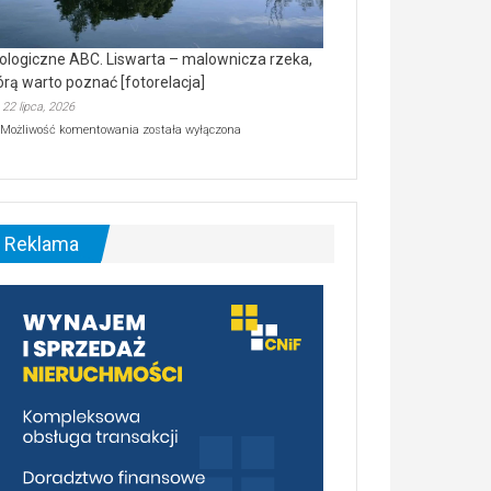
ologiczne ABC. Liswarta – malownicza rzeka,
órą warto poznać [fotorelacja]
22 lipca, 2026
Ekologiczne
Możliwość komentowania
została wyłączona
ABC.
Liswarta
–
malownicza
rzeka,
którą
Reklama
warto
poznać
[fotorelacja]