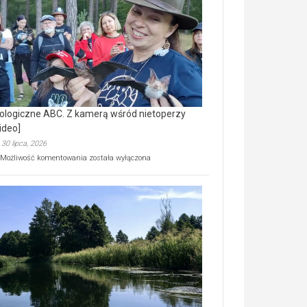
prawdziwy
skarb
natury
[wideo]
ologiczne ABC. Z kamerą wśród nietoperzy
ideo]
30 lipca, 2026
Ekologiczne
Możliwość komentowania
została wyłączona
ABC.
Z
kamerą
wśród
nietoperzy
[wideo]