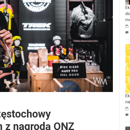
Ek
do
mo
Ek
na
zęstochowy
m z nagrodą ONZ