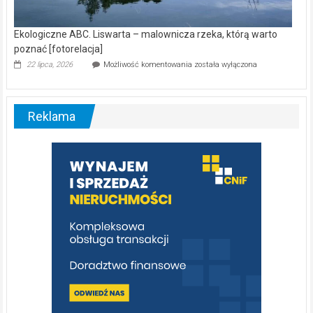
Ekologiczne ABC. Liswarta – malownicza rzeka, którą warto
poznać [fotorelacja]
Ekologiczne
22 lipca, 2026
Możliwość komentowania
została wyłączona
ABC.
Liswarta
–
malownicza
Reklama
rzeka,
którą
warto
poznać
[fotorelacja]