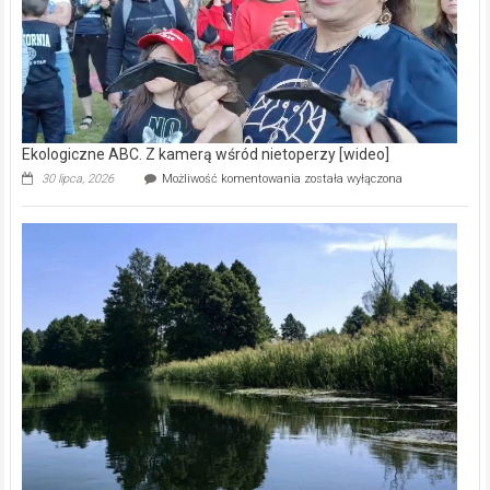
Ekologiczne ABC. Z kamerą wśród nietoperzy [wideo]
Ekologiczne
30 lipca, 2026
Możliwość komentowania
została wyłączona
ABC.
Z
kamerą
wśród
nietoperzy
[wideo]