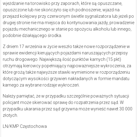
wjeżdżanie na torowisko przy zaporach, które są opuszczane,
opuszczone lub nie skończyło się ich podnoszenie, wjazd na
przejazd kolejowy przy czerwonym świetle sygnalizatora lub jeżeli po
drugiej stronie nie ma miejsca do kontynuowania jazdy, prowadzenie
pojazdu mechanicznego w stanie po spożyciu alkoholu lub innego,
podobnie działającego środka.
Z dniem 17 września w życie weszło także nowe rozporządzenie w
sprawie ewidencji kierujących pojazdami naruszających przepisy
ruchu drogowego. Największą ilość punktów karnych (15 pkt)
otrzymają kierowcy popełniający najpoważniejsze wykroczenia, za
które grożą także najwyższe stawki wymienione w rozporządzeniu
dotyczącym wysokości grzywien nakładanych w formie mandatu
karnego za wybrane rodzaje wykroczeń.
Należy pamiętać, że w przypadku szczególnie poważnych sytuacji
policjant może skierować sprawę do rozpatrzenia przez sąd. W
przypadku ukarania przez sąd grzywna może wynieść nawet 30 000
złotych.
LN/KMP Częstochowa