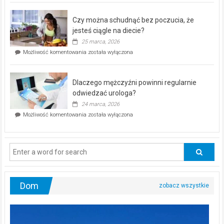
kontrolą”
–
Czy można schudnąć bez poczucia, że
bezpłatna
akcja
jesteś ciągle na diecie?
profilaktyczna
25 marca, 2026
w
Czy
Możliwość komentowania
została wyłączona
Częstochowie
można
już
schudnąć
25
bez
kwietnia!
Dlaczego mężczyźni powinni regularnie
poczucia,
że
odwiedzać urologa?
jesteś
24 marca, 2026
ciągle
Dlaczego
Możliwość komentowania
została wyłączona
na
mężczyźni
diecie?
powinni
regularnie
odwiedzać
urologa?
Dom