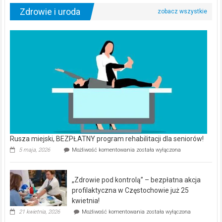
Zdrowie i uroda
Rusza miejski, BEZPŁATNY program rehabilitacji dla seniorów!
Rusza
5 maja, 2026
Możliwość komentowania
została wyłączona
miejski,
BEZPŁATNY
program
„Zdrowie pod kontrolą” – bezpłatna akcja
rehabilitacji
dla
profilaktyczna w Częstochowie już 25
seniorów!
kwietnia!
„Zdrowie
21 kwietnia, 2026
Możliwość komentowania
została wyłączona
pod