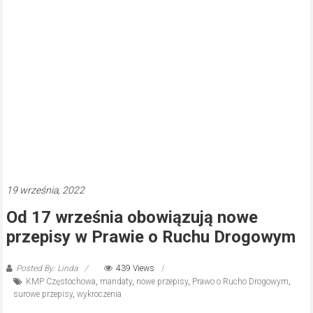
19 września, 2022
Od 17 września obowiązują nowe
przepisy w Prawie o Ruchu Drogowym
Posted By: Linda
439 Views
KMP Częstochowa
,
mandaty
,
nowe przepisy
,
Prawo o Rucho Drogowym
,
surowe przepisy
,
wykroczenia