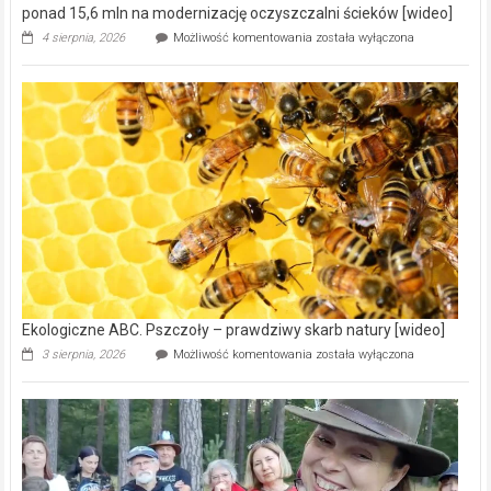
ponad 15,6 mln na modernizację oczyszczalni ścieków [wideo]
Ekologiczne
4 sierpnia, 2026
Możliwość komentowania
została wyłączona
ABC.
Gmina
Wręczyca
Wielka
z
dofinansowaniem
ponad
15,6
mln
na
modernizację
oczyszczalni
ścieków
[wideo]
Ekologiczne ABC. Pszczoły – prawdziwy skarb natury [wideo]
Ekologiczne
3 sierpnia, 2026
Możliwość komentowania
została wyłączona
ABC.
Pszczoły
–
prawdziwy
skarb
natury
[wideo]