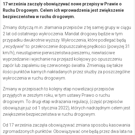
17 września zaczęły obowiązywać nowe przepisy w Prawie o
Ruchu Drogowym. Celem ich wprowadzenia jest zwiększenie
bezpieczeństwa w ruchu drogowym.
Zmiany dotyczą m.in. złamania przepisów z tej samej grupy w ciągu
2 lat od ostatniego wykroczenia. Mandat drogowy będzie w tym
przypadku dwukrotnie wyższy. Wykroczenia, które podlegać będą
„recydywie” to: przekroczenie dopuszczalnej prędkości (powyżej 31
km/h), nieustąpienie pierwszeństwa pieszemu, niewłaściwe
wyprzedzanie i wjechanie na przejazd kolejowy po opuszczeniu
zapór lub zapaleniu się czerwonego światła. Zmieniają się także
ilości punktów karnych nakładanych przez służby za poszczególne
wykroczenia w ruchu drogowym.
Zmiany w przepisach to kolejny etap nowelizacji przepisów
przyjętych w zeszłym roku, w tym ustawy Prawo o ruchu
drogowym. To drugi etap wdrażania regulacji, (część przepisów
obowiązuje już od 1 stycznia 2022), których nadrzędnym celem jest
zwiększenie bezpieczeństwa w ruchu drogowym.
Od 17 września zaczęła obowiązywać zmiana sposobu kasowania
zgromadzonych punktów. Obowiązywać one będą przez dwa lata na