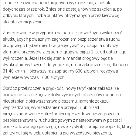
koncie kierowców popełniających wykroczenia, a nie jak
dotychczas przez rok. Zniesione zostają również szkolenia, po
odbyciu których liczba punktów otrzymanych przez kierowcę
ulegała zmniejszeniu.
Zastosowanie w przypadku najbardziej poważnych wykroczeń,
skutkujących poważnym zagrożeniem bezpieczeństwa ruchu
drogowego będzie mieć tzw. „recydywa”. Sytuacja ta dotyczy
złamania przepisów z tej samej grupy w ciągu 2 lat od ostatniego
wykroczenia. Jeżeli tak się stanie, mandat drogowy będzie
dwukrotnie wyższy niż dotychczas, np. przekroczenie prędkości o
31-40 km/h – pierwszy raz zapłacimy 800 złotych, recydywa
wyniesie wówczas 1600 złotych.
Oprócz przekroczenia prędkości nowy taryfikator zakłada, że
podwójne karanie będzie dotyczyć innych obszarów ruchu, np.:
nieustąpienie pierwszeństwa pieszemu, łamanie zakazu
wyprzedzania, wyprzedzanie na przejściu lub przed
nim,niezachowanie ostrożności i spowodowanie zagrożenia
bezpieczeństwa w ruchu drogowym z następstwem w postaci
poszkodowanego pieszego, rowerzysty itp., omijanie pojazdu, który
zatrzymał się w celu ustąpienia pierwszeństwa pieszemu,