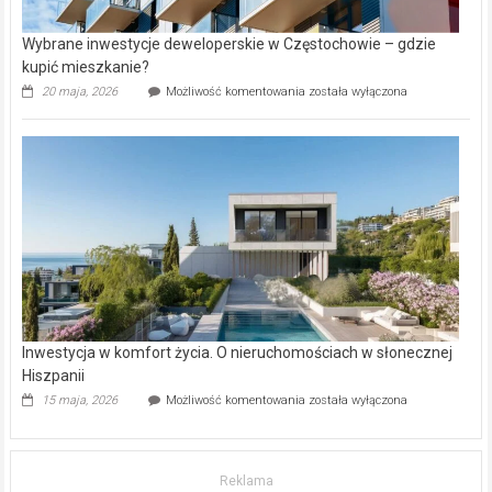
Wybrane inwestycje deweloperskie w Częstochowie – gdzie
kupić mieszkanie?
Wybrane
20 maja, 2026
Możliwość komentowania
została wyłączona
inwestycje
deweloperskie
w Częstochowie
–
gdzie
kupić
mieszkanie?
Inwestycja w komfort życia. O nieruchomościach w słonecznej
Hiszpanii
Inwestycja
15 maja, 2026
Możliwość komentowania
została wyłączona
w komfort
życia.
O nieruchomościach
w słonecznej
Reklama
Hiszpanii