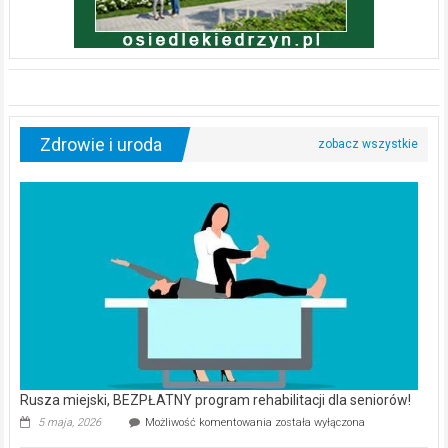
Zdrowie i uroda
Rusza miejski, BEZPŁATNY program rehabilitacji dla seniorów!
Rusza
5 maja, 2026
Możliwość komentowania
została wyłączona
miejski,