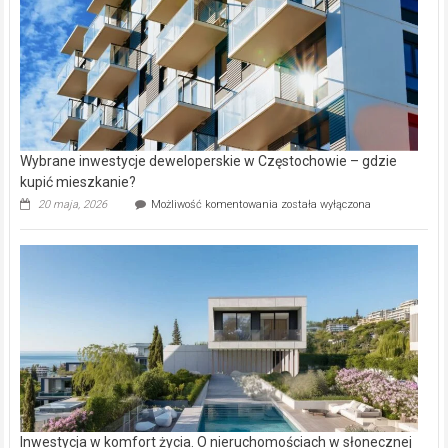
Wybrane inwestycje deweloperskie w Częstochowie – gdzie
kupić mieszkanie?
Wybrane
20 maja, 2026
Możliwość komentowania
została wyłączona
inwestycje
deweloperskie
w Częstochowie
–
gdzie
kupić
mieszkanie?
Inwestycja w komfort życia. O nieruchomościach w słonecznej