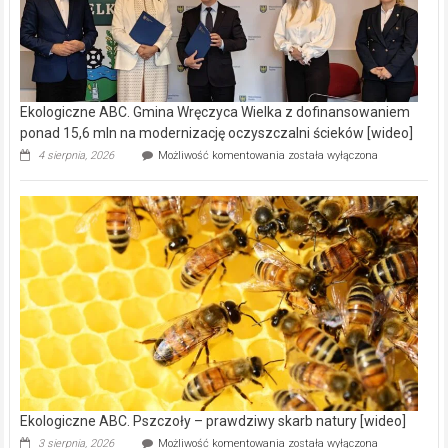
Ekologiczne ABC. Gmina Wręczyca Wielka z dofinansowaniem
ponad 15,6 mln na modernizację oczyszczalni ścieków [wideo]
Ekologiczne
4 sierpnia, 2026
Możliwość komentowania
została wyłączona
ABC.
Gmina
Wręczyca
Wielka
z
dofinansowaniem
ponad
15,6
mln
na
modernizację
oczyszczalni
ścieków
[wideo]
Ekologiczne ABC. Pszczoły – prawdziwy skarb natury [wideo]
Ekologiczne
3 sierpnia, 2026
Możliwość komentowania
została wyłączona