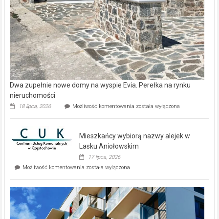
Dwa zupełnie nowe domy na wyspie Evia. Perełka na rynku
nieruchomości
Dwa
18 lipca, 2026
Możliwość komentowania
została wyłączona
zupełnie
nowe
domy
Mieszkańcy wybiorą nazwy alejek w
na
wyspie
Lasku Aniołowskim
Evia.
17 lipca, 2026
Perełka
Mieszkańcy
Możliwość komentowania
została wyłączona
na
wybiorą
rynku
nazwy
nieruchomości
alejek
w
Lasku
Aniołowskim