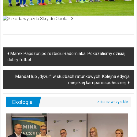
Post
Marek Papszun po rozbiciu Radomiaka: Pokazaliśmy dzisiaj
dobry futbol
navigation
Mandat lub „dyżur” w służbach ratunkowych. Kolejna edycja
miejskiej kampanii społecznej.
Ekologia