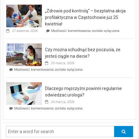
BEZPŁATNY
program
„Zdrowie pod kontrolą” – bezpłatna akcja
rehabilitacji
dla
profilaktyczna w Częstochowie już 25
seniorów!
kwietnia!
„Zdrowie
21 kwietnia, 2026
Możliwość komentowania
została wyłączona
pod
kontrolą”
–
Czy można schudnąć bez poczucia, że
bezpłatna
akcja
jesteś ciągle na diecie?
profilaktyczna
25 marca, 2026
w
Czy
Możliwość komentowania
została wyłączona
Częstochowie
można
już
schudnąć
25
bez
kwietnia!
Dlaczego mężczyźni powinni regularnie
poczucia,
że
odwiedzać urologa?
jesteś
24 marca, 2026
ciągle
Dlaczego
Możliwość komentowania
została wyłączona
na
mężczyźni
diecie?
powinni
regularnie
odwiedzać
urologa?