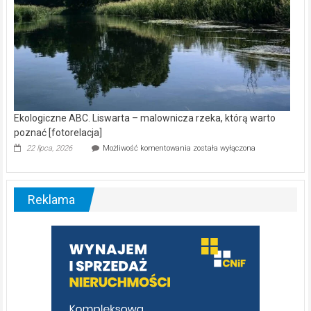
Ekologiczne ABC. Liswarta – malownicza rzeka, którą warto
poznać [fotorelacja]
Ekologiczne
22 lipca, 2026
Możliwość komentowania
została wyłączona
ABC.
Liswarta
–
malownicza
Reklama
rzeka,
którą
warto
poznać
[fotorelacja]