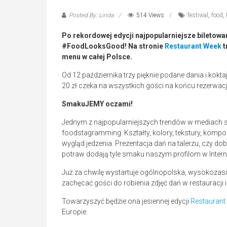
Posted By: Linda
514 Views
festiwal
,
food
,
Po rekordowej edycji najpopularniejsze biletow
#FoodLooksGood! Na stronie
Restaurant Week
t
menu w całej Polsce.
Od 12 października trzy pięknie podane dania i kokt
20 zł czeka na wszystkich gości na końcu rezerwacj
SmakuJEMY oczami!
Jednym z najpopularniejszych trendów w mediach sp
foodstagramming. Kształty, kolory, tekstury, kompo
wygląd jedzenia. Prezentacja dań na talerzu, czy do
potraw dodają tyle smaku naszym profilom w Intern
Już za chwilę wystartuje ogólnopolska, wysokoz
zachęcać gości do robienia zdjęć dań w restauracji i
Towarzyszyć będzie ona jesiennej edycji
Restaurant
Europie.