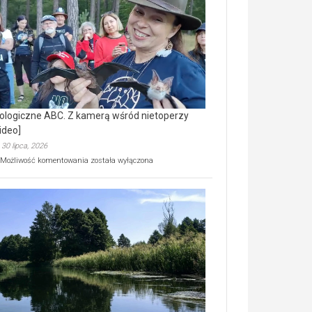
prawdziwy
skarb
natury
[wideo]
ologiczne ABC. Z kamerą wśród nietoperzy
ideo]
30 lipca, 2026
Ekologiczne
Możliwość komentowania
została wyłączona
ABC.
Z
kamerą
wśród
nietoperzy
[wideo]