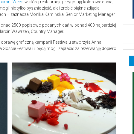
aurant Week
, w której restauracje przygotują kolorowe dania,
gli nie tylko pysznie zjeść, ale i zrobić piękne zdjęcia
diach – zaznacza Monika Kamińska, Senior Marketing Manager.
a ponad 2500 popisowo podanych dań w ponad 400 najbardziej
 Marcin Wawrzeń, Country Manager.
oprawę graficzną kampanii Festiwalu stworzyła Anna
a Goście Festiwalu, będą mogli zapłacić za rezerwację dopiero