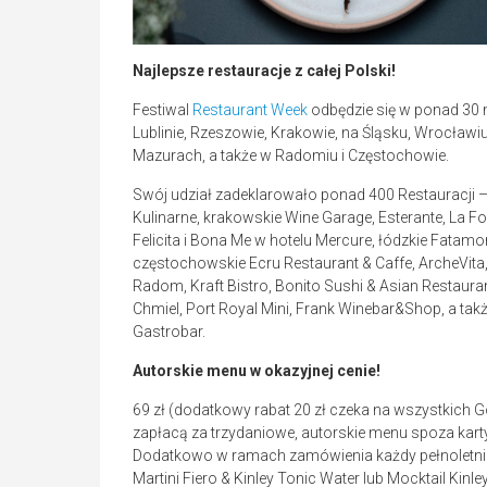
Najlepsze restauracje z całej Polski!
Festiwal
Restaurant Week
odbędzie się w ponad 30 
Lublinie, Rzeszowie, Krakowie, na Śląsku, Wrocławiu
Mazurach, a także w Radomiu i Częstochowie.
Swój udział zadeklarowało ponad 400 Restauracji 
Kulinarne, krakowskie Wine Garage, Esterante, La 
Felicita i Bona Me w hotelu Mercure, łódzkie Fatam
częstochowskie Ecru Restaurant & Caffe, ArcheVit
Radom, Kraft Bistro, Bonito Sushi & Asian Restaura
Chmiel, Port Royal Mini, Frank Winebar&Shop, a takż
Gastrobar.
Autorskie menu w okazyjnej cenie!
69 zł (dodatkowy rabat 20 zł czeka na wszystkich Go
zapłacą za trzydaniowe, autorskie menu spoza karty
Dodatkowo w ramach zamówienia każdy pełnoletni go
Martini Fiero & Kinley Tonic Water lub Mocktail Kinle