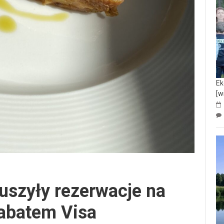
Ek
[w
szyły rezerwacje na
rabatem Visa