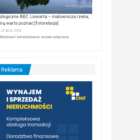
ologiczne ABC. Liswarta – malownicza rzeka,
órą warto poznać [fotorelacja]
22 lipca, 2026
Ekologiczne
Możliwość komentowania
została wyłączona
ABC.
Liswarta
–
malownicza
rzeka,
którą
Reklama
warto
poznać
[fotorelacja]