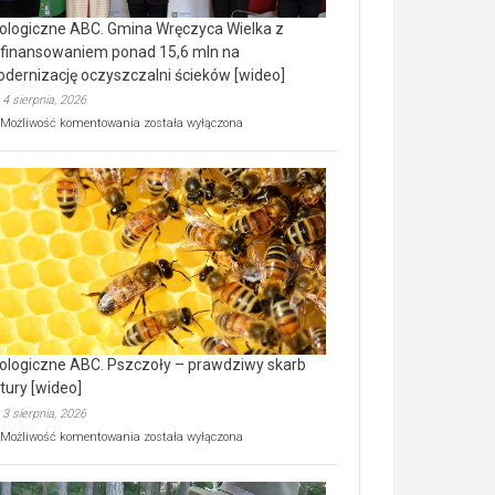
ologiczne ABC. Gmina Wręczyca Wielka z
finansowaniem ponad 15,6 mln na
dernizację oczyszczalni ścieków [wideo]
4 sierpnia, 2026
Ekologiczne
Możliwość komentowania
została wyłączona
ABC.
Gmina
Wręczyca
Wielka
z
dofinansowaniem
ponad
15,6
mln
na
modernizację
oczyszczalni
ścieków
ologiczne ABC. Pszczoły – prawdziwy skarb
[wideo]
tury [wideo]
3 sierpnia, 2026
Ekologiczne
Możliwość komentowania
została wyłączona
ABC.
Pszczoły
–