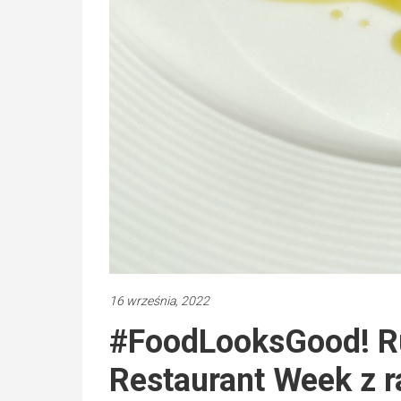
16 września, 2022
#FoodLooksGood! Ru
Restaurant Week z 