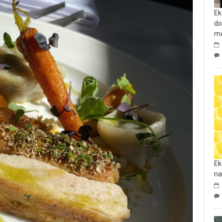
Ek
do
mo
Ek
na