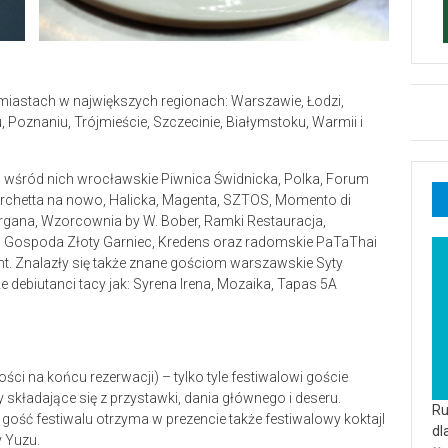
miastach w największych regionach: Warszawie, Łodzi,
, Poznaniu, Trójmieście, Szczecinie, Białymstoku, Warmii i
– wśród nich wrocławskie Piwnica Świdnicka, Polka, Forum
Forchetta na nowo, Halicka, Magenta, SZTOS, Momento di
organa, Wzorcownia by W. Bober, Ramki Restauracja,
a, Gospoda Złoty Garniec, Kredens oraz radomskie PaTaThai
nt. Znalazły się także znane gościom warszawskie Syty
e debiutanci tacy jak: Syrena Irena, Mozaika, Tapas 5A
ści na końcu rezerwacji) – tylko tyle festiwalowi goście
 składające się z przystawki, dania głównego i deseru.
Ru
ść festiwalu otrzyma w prezencie także festiwalowy koktajl
dl
y Yuzu.