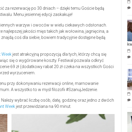
cić za rezerwację po 30 dniach – dzięki temu Goście będą
tiwalu. Menu jesiennej edycji zaskakuje!
esiennych warzyw i owoców w wielu ciekawych odsłonach.
 najlepszej jakości mięs takich jak wołowina, jagnięcina, a
znajdą coś dla siebie, bowiem tradycyjnie dostępne będą
kw
t Week
jest atrakcyjną propozycją dla tych, którzy chcą się
wiąc się o wygórowane koszty. Festiwal pozwala odkryć
cenie 69 zł (dodatkowy rabat 20 zł czeka na wszystkich Gości
 przed wyrzuceniem.
enu przy dokonywaniu rezerwacji online, marnowanie
um. A wszystko to w myśl filozofii #SzanujJedzenie.
. Należy wybrać liczbę osób, datę, godzinę oraz jedno z dwóch
ant Week
jest przewidziana na 90 minut.