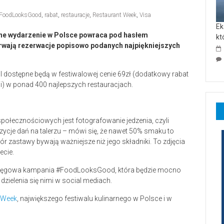
FoodLooksGood
,
rabat
,
restauracje
,
Restaurant Week
,
Visa
Ek
ane wydarzenie w Polsce powraca pod hasłem
kt
rwają rezerwacje popisowo podanych najpiękniejszych
ajl dostępne będą w festiwalowej cenie 69zł (dodatkowy rabat
i) w ponad 400 najlepszych restauracjach.
ołecznościowych jest fotografowanie jedzenia, czyli
zycje dań na talerzu – mówi się, że nawet 50% smaku to
bór zastawy bywają ważniejsze niż jego składniki. To zdjęcia
ecie.
asięgowa kampania #FoodLooksGood, która będzie mocno
 dzielenia się nimi w social mediach.
 Week
, największego festiwalu kulinarnego w Polsce i w