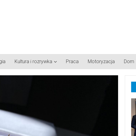
gia
Kultura i rozrywka
Praca
Motoryzacja
Dom