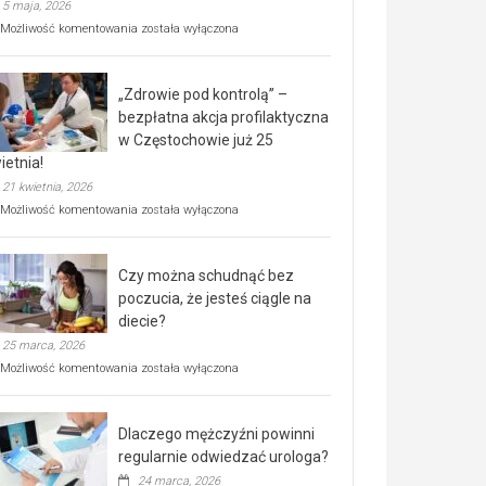
5 maja, 2026
Rusza
Możliwość komentowania
została wyłączona
miejski,
BEZPŁATNY
program
„Zdrowie pod kontrolą” –
rehabilitacji
dla
bezpłatna akcja profilaktyczna
seniorów!
w Częstochowie już 25
ietnia!
21 kwietnia, 2026
„Zdrowie
Możliwość komentowania
została wyłączona
pod
kontrolą”
–
Czy można schudnąć bez
bezpłatna
akcja
poczucia, że jesteś ciągle na
profilaktyczna
diecie?
w
25 marca, 2026
Częstochowie
już
Czy
Możliwość komentowania
została wyłączona
25
można
kwietnia!
schudnąć
bez
Dlaczego mężczyźni powinni
poczucia,
że
regularnie odwiedzać urologa?
jesteś
24 marca, 2026