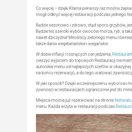
Co więcej – dzięki Klarna pierwszy raz można zapła
mogli odkryć więcej restauracji podczas jednego fes
Będzie sezonowo i zdrowo, stąd sporo grzybów, j
Będzie też szeroki wybór owoców morza, ryb, a także
nawet dziczyzna! Miłośnicy zielonego menu również 
także dania wegetariańskie i wegańskie.
W dobie inflacji i rosnących cen jedzenia,
Restauran
cieszyć wyjściem do topowych Restauracji nie mart
autorskie menu od najlepszych szefów w okazyjnej 
na końcu rezerwacji), a do tego uratować żywność
W jaki sposób? Dzięki wcześniejszemu wyborowi m
żywności w restauracjach ograniczone jest do minim
Miejsca można już rezerwować na stronie
festiwalu
menu. Każda wizyta w restauracji podczas
Restaur