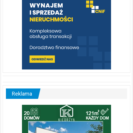
[fotorelacja]
Reklama