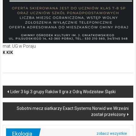
mat. UG w Poraju
K KIK
Post
Lider 3 ligi 3 grupy Raków II gra z Odrą Wodzisław Śląski
navigation
Sobotni mecz siatkarzy Exact Systems Norwid we Wrześni
został przełożony
Ekologia