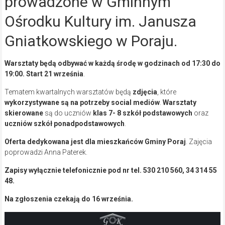
prowadzone w Gminnym
Ośrodku Kultury im. Janusza
Gniatkowskiego w Poraju.
Warsztaty będą odbywać w każdą środę w godzinach od 17:30 do
19:00. Start 21 września
.
Tematem kwartalnych warsztatów będą
zdjęcia
, które
wykorzystywane są na potrzeby social mediów
.
Warsztaty
skierowane
są do uczniów
klas 7- 8 szkół podstawowych
oraz
uczniów szkół ponadpodstawowych
.
Oferta dedykowana jest dla
mieszkańców Gminy Poraj
. Zajęcia
poprowadzi Anna Paterek.
Zapisy wyłącznie telefonicznie pod nr tel. 530 210 560, 34 314 55
48.
Na zgłoszenia czekają do 16 września.