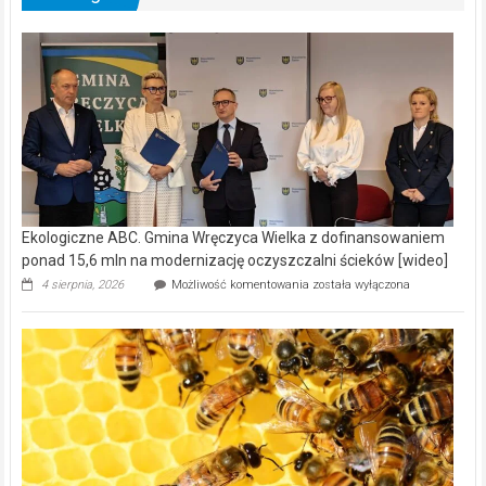
Ekologiczne ABC. Gmina Wręczyca Wielka z dofinansowaniem
ponad 15,6 mln na modernizację oczyszczalni ścieków [wideo]
Ekologiczne
4 sierpnia, 2026
Możliwość komentowania
została wyłączona
ABC.
Gmina
Wręczyca
Wielka
z
dofinansowaniem
ponad
15,6
mln
na
modernizację