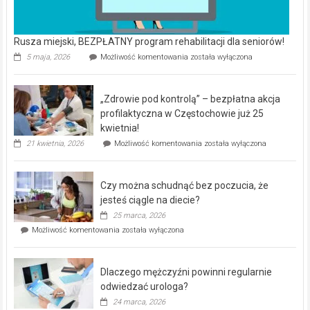
Rusza miejski, BEZPŁATNY program rehabilitacji dla seniorów!
Rusza
5 maja, 2026
Możliwość komentowania
została wyłączona
miejski,
BEZPŁATNY
program
„Zdrowie pod kontrolą” – bezpłatna akcja
rehabilitacji
dla
profilaktyczna w Częstochowie już 25
seniorów!
kwietnia!
„Zdrowie
21 kwietnia, 2026
Możliwość komentowania
została wyłączona
pod
kontrolą”
–
Czy można schudnąć bez poczucia, że
bezpłatna
akcja
jesteś ciągle na diecie?
profilaktyczna
25 marca, 2026
w
Czy
Możliwość komentowania
została wyłączona
Częstochowie
można
już
schudnąć
25
bez
kwietnia!
Dlaczego mężczyźni powinni regularnie
poczucia,
że
odwiedzać urologa?
jesteś
24 marca, 2026
ciągle