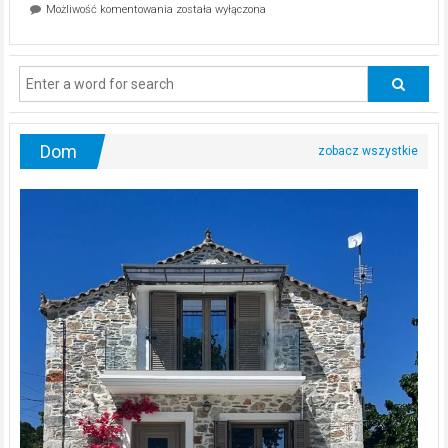
Dlaczego
Możliwość komentowania
została wyłączona
na
mężczyźni
diecie?
powinni
regularnie
odwiedzać
urologa?
Dom