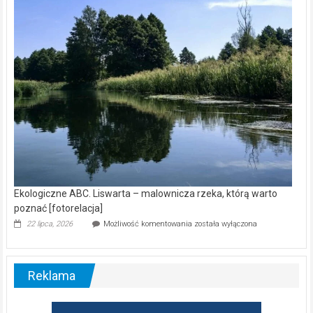
wśród
nietoperzy
[wideo]
Ekologiczne ABC. Liswarta – malownicza rzeka, którą warto
poznać [fotorelacja]
Ekologiczne
22 lipca, 2026
Możliwość komentowania
została wyłączona
ABC.
Liswarta
–
malownicza
Reklama
rzeka,
którą
warto
poznać