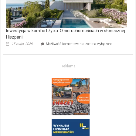
Inwestycja w komfort życia. O nieruchomościach w słonecznej
Hiszpanii
Inwestycja
15 maja, 2026
Możliwość komentowania
została wyłączona
w komfort
życia.
O nieruchomościach
w słonecznej
Reklama
Hiszpanii