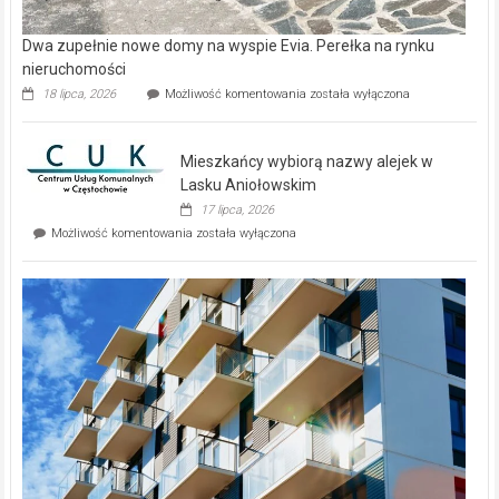
Dwa zupełnie nowe domy na wyspie Evia. Perełka na rynku
nieruchomości
Dwa
18 lipca, 2026
Możliwość komentowania
została wyłączona
zupełnie
nowe
domy
Mieszkańcy wybiorą nazwy alejek w
na
wyspie
Lasku Aniołowskim
Evia.
17 lipca, 2026
Perełka
Mieszkańcy
Możliwość komentowania
została wyłączona
na
wybiorą
rynku
nazwy
nieruchomości
alejek
w
Lasku
Aniołowskim