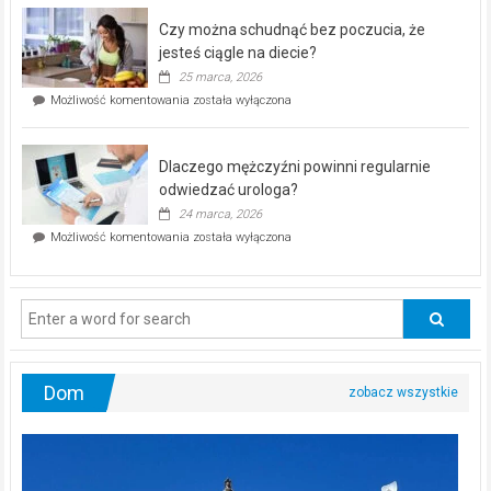
–
Czy można schudnąć bez poczucia, że
bezpłatna
akcja
jesteś ciągle na diecie?
profilaktyczna
25 marca, 2026
w
Czy
Możliwość komentowania
została wyłączona
Częstochowie
można
już
schudnąć
25
bez
kwietnia!
Dlaczego mężczyźni powinni regularnie
poczucia,
że
odwiedzać urologa?
jesteś
24 marca, 2026
ciągle
Dlaczego
Możliwość komentowania
została wyłączona
na
mężczyźni
diecie?
powinni
regularnie
odwiedzać
urologa?
Dom