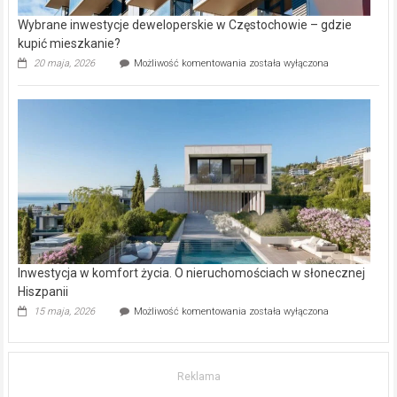
Wybrane inwestycje deweloperskie w Częstochowie – gdzie
kupić mieszkanie?
Wybrane
20 maja, 2026
Możliwość komentowania
została wyłączona
inwestycje
deweloperskie
w Częstochowie
–
gdzie
kupić
mieszkanie?
Inwestycja w komfort życia. O nieruchomościach w słonecznej
Hiszpanii
Inwestycja
15 maja, 2026
Możliwość komentowania
została wyłączona
w komfort
życia.
O nieruchomościach
w słonecznej
Reklama
Hiszpanii