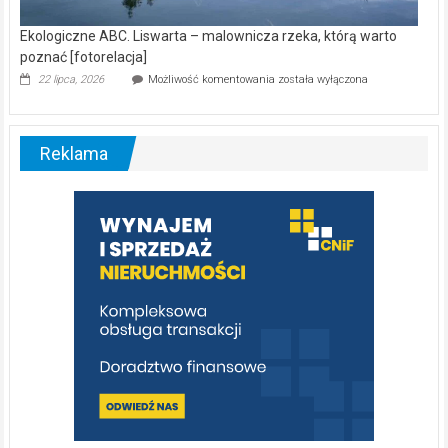
Ekologiczne ABC. Liswarta – malownicza rzeka, którą warto
poznać [fotorelacja]
Ekologiczne
22 lipca, 2026
Możliwość komentowania
została wyłączona
ABC.
Liswarta
–
malownicza
Reklama
rzeka,
którą
warto
poznać
[fotorelacja]