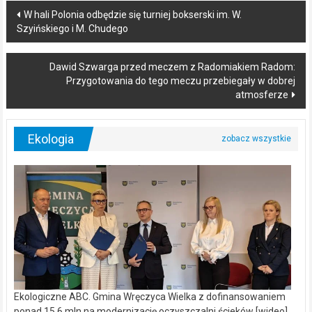
Post
W hali Polonia odbędzie się turniej bokserski im. W.
Szyińskiego i M. Chudego
navigation
Dawid Szwarga przed meczem z Radomiakiem Radom:
Przygotowania do tego meczu przebiegały w dobrej
atmosferze
Ekologia
Ekologiczne ABC. Gmina Wręczyca Wielka z dofinansowaniem
ponad 15,6 mln na modernizację oczyszczalni ścieków [wideo]