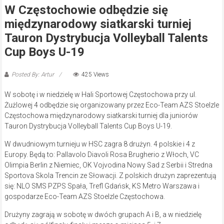
W Częstochowie odbędzie się
międzynarodowy siatkarski turniej
Tauron Dystrybucja Volleyball Talents
Cup Boys U-19
Posted By: Artur
425 Views
W sobotę i w niedzielę w Hali Sportowej Częstochowa przy ul.
Żużlowej 4 odbędzie się organizowany przez Eco-Team AZS Stoelzle
Częstochowa międzynarodowy siatkarski turniej dla juniorów
Tauron Dystrybucja Volleyball Talents Cup Boys U-19.
W dwudniowym turnieju w HSC zagra 8 drużyn. 4 polskie i 4 z
Europy. Będą to: Pallavolo Diavoli Rosa Brugherio z Włoch, VC
Olimpia Berlin z Niemiec, OK Vojvodina Nowy Sad z Serbii i Stredna
Sportova Skola Trencin ze Słowacji. Z polskich drużyn zaprezentują
się: NLO SMS PZPS Spała, Trefl Gdańsk, KS Metro Warszawa i
gospodarze Eco-Team AZS Stoelzle Częstochowa.
Drużyny zagrają w sobotę w dwóch grupach A i B, a w niedzielę