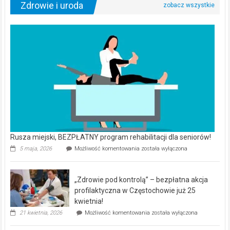
Zdrowie i uroda
Rusza miejski, BEZPŁATNY program rehabilitacji dla seniorów!
Rusza
5 maja, 2026
Możliwość komentowania
została wyłączona
miejski,
BEZPŁATNY
program
„Zdrowie pod kontrolą” – bezpłatna akcja
rehabilitacji
dla
profilaktyczna w Częstochowie już 25
seniorów!
kwietnia!
„Zdrowie
21 kwietnia, 2026
Możliwość komentowania
została wyłączona
pod
kontrolą”