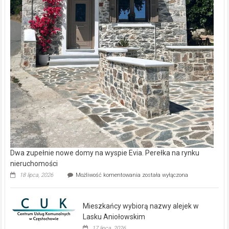
Dwa zupełnie nowe domy na wyspie Evia. Perełka na rynku
nieruchomości
Dwa
18 lipca, 2026
Możliwość komentowania
została wyłączona
zupełnie
nowe
domy
Mieszkańcy wybiorą nazwy alejek w
na
wyspie
Lasku Aniołowskim
Evia.
17 lipca, 2026