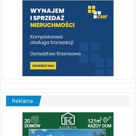
warto
poznać
[fotorelacja]
Reklama