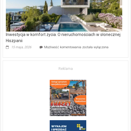
Inwestycja w komfort życia. O nieruchomościach w słonecznej
Hiszpanii
Inwestycja
15 maja, 2026
Możliwość komentowania
została wyłączona
w komfort
życia.
O nieruchomościach
w słonecznej
Reklama
Hiszpanii