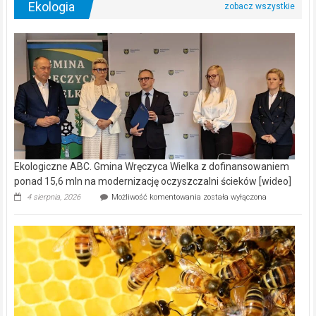
Ekologia
Ekologiczne ABC. Gmina Wręczyca Wielka z dofinansowaniem
ponad 15,6 mln na modernizację oczyszczalni ścieków [wideo]
Ekologiczne
4 sierpnia, 2026
Możliwość komentowania
została wyłączona
ABC.
Gmina
Wręczyca
Wielka
z
dofinansowaniem
ponad
15,6
mln
na