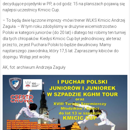
decydujące pojedynki w PP, a od godz. 15 na planszach pojawią się
najlepsi uczestnicy Kmicic Cup.
– To będą dwie łączone imprezy -mówi trener WLKS Kmicic Andrzej
Zaguła. – W tym roku zdobyliśmy w drużynie wicemistrzostwo
Polski w kategorii juniorów (do 20 lat) i dlatego też robimy ten turniej
dla tych chłopaków. Kiedyś Kmicic Cup był jednodniowy, ale teraz
przez to, że jest Puchara Polski to będzie dwudniowy. Mamy
najstarszego zawodnika, który 17,5 lat. Zapraszamy kibiców do
dopingu. Wstęp jest wolny.
AK, fot: archiwum Andrzeja Zaguły