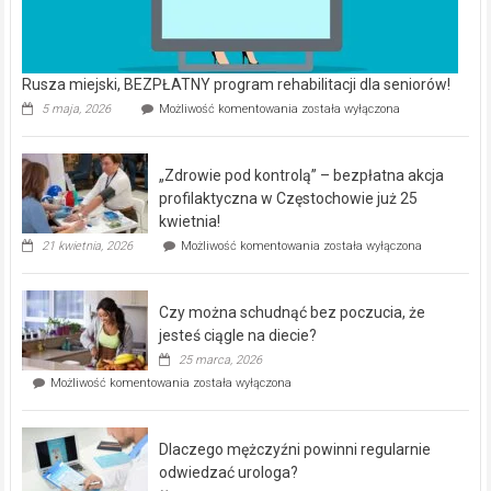
Rusza miejski, BEZPŁATNY program rehabilitacji dla seniorów!
Rusza
5 maja, 2026
Możliwość komentowania
została wyłączona
miejski,
BEZPŁATNY
program
„Zdrowie pod kontrolą” – bezpłatna akcja
rehabilitacji
dla
profilaktyczna w Częstochowie już 25
seniorów!
kwietnia!
„Zdrowie
21 kwietnia, 2026
Możliwość komentowania
została wyłączona
pod
kontrolą”
–
Czy można schudnąć bez poczucia, że
bezpłatna
akcja
jesteś ciągle na diecie?
profilaktyczna
25 marca, 2026
w
Czy
Możliwość komentowania
została wyłączona
Częstochowie
można
już
schudnąć
25
bez
kwietnia!
Dlaczego mężczyźni powinni regularnie
poczucia,
że
odwiedzać urologa?
jesteś