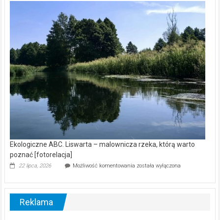
kamerą
wśród
nietoperzy
[wideo]
Ekologiczne ABC. Liswarta – malownicza rzeka, którą warto
poznać [fotorelacja]
Ekologiczne
22 lipca, 2026
Możliwość komentowania
została wyłączona
ABC.
Liswarta
–
malownicza
Reklama
rzeka,
którą