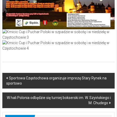
Post
Sportowa Częstochowa organizuje imprezę Stary Rynek na
sportowo
navigation
W hali Polonia odbędzie się turniej bokserski im. W. Szyińskiego i
M. Chudego