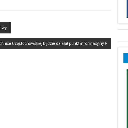
howy
chnice Częstochowskiej będzie działał punkt informacyjny