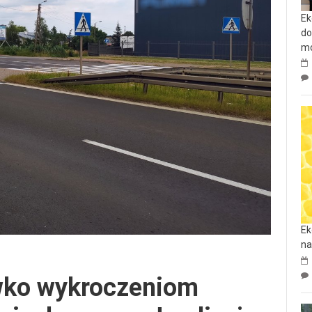
Ek
do
mo
Ek
na
iwko wykroczeniom