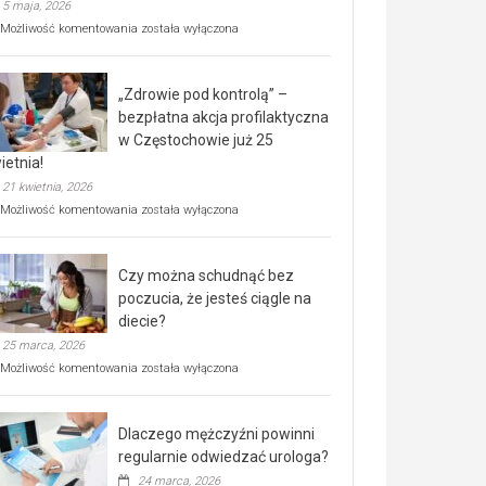
5 maja, 2026
Rusza
Możliwość komentowania
została wyłączona
miejski,
BEZPŁATNY
program
„Zdrowie pod kontrolą” –
rehabilitacji
dla
bezpłatna akcja profilaktyczna
seniorów!
w Częstochowie już 25
ietnia!
21 kwietnia, 2026
„Zdrowie
Możliwość komentowania
została wyłączona
pod
kontrolą”
–
Czy można schudnąć bez
bezpłatna
akcja
poczucia, że jesteś ciągle na
profilaktyczna
diecie?
w
25 marca, 2026
Częstochowie
już
Czy
Możliwość komentowania
została wyłączona
25
można
kwietnia!
schudnąć
bez
Dlaczego mężczyźni powinni
poczucia,
że
regularnie odwiedzać urologa?
jesteś
24 marca, 2026