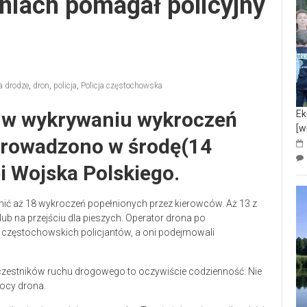
niach pomagał policyjny
a drodze
,
dron
,
policja
,
Policja częstochowska
ł w wykrywaniu wykroczeń
Ek
[w
prowadzono w środę(14
ei Wojska Polskiego.
nić aż 18 wykroczeń popełnionych przez kierowców. Aż 13 z
ub na przejściu dla pieszych. Operator drona po
częstochowskich policjantów, a oni podejmowali
czestników ruchu drogowego to oczywiście codzienność. Nie
ocy drona.