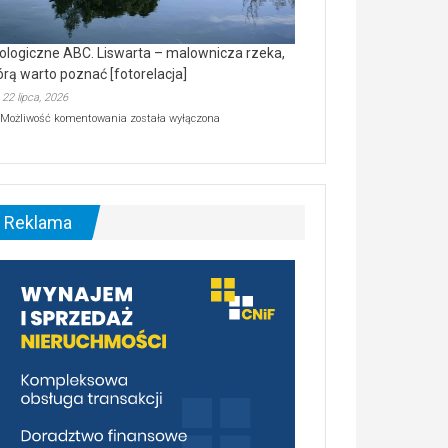
ologiczne ABC. Liswarta – malownicza rzeka,
órą warto poznać [fotorelacja]
22 lipca, 2026
Ekologiczne
Możliwość komentowania
została wyłączona
ABC.
Liswarta
–
malownicza
rzeka,
którą
Reklama
warto
poznać
[fotorelacja]