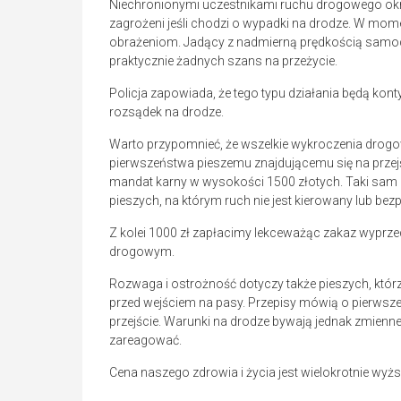
Niechronionymi uczestnikami ruchu drogowego okreś
zagrożeni jeśli chodzi o wypadki na drodze. W mo
obrażeniom. Jadący z nadmierną prędkością samoch
praktycznie żadnych szans na przeżycie.
Policja zapowiada, że tego typu działania będą kont
rozsądek na drodze.
Warto przypomnieć, że wszelkie wykroczenia drogo
pierwszeństwa pieszemu znajdującemu się na przejś
mandat karny w wysokości 1500 złotych. Taki sam 
pieszych, na którym ruch nie jest kierowany lub bez
Z kolei 1000 zł zapłacimy lekceważąc zakaz wyprzed
drogowym.
Rozwaga i ostrożność dotyczy także pieszych, którz
przed wejściem na pasy. Przepisy mówią o pierwsz
przejście. Warunki na drodze bywają jednak zmienn
zareagować.
Cena naszego zdrowia i życia jest wielokrotnie wy