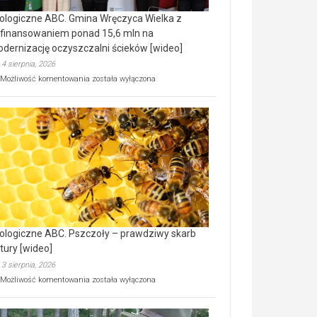
ologiczne ABC. Gmina Wręczyca Wielka z
finansowaniem ponad 15,6 mln na
dernizację oczyszczalni ścieków [wideo]
4 sierpnia, 2026
Ekologiczne
Możliwość komentowania
została wyłączona
ABC.
Gmina
Wręczyca
Wielka
z
dofinansowaniem
ponad
15,6
mln
na
modernizację
oczyszczalni
ścieków
ologiczne ABC. Pszczoły – prawdziwy skarb
[wideo]
tury [wideo]
3 sierpnia, 2026
Ekologiczne
Możliwość komentowania
została wyłączona
ABC.
Pszczoły
–