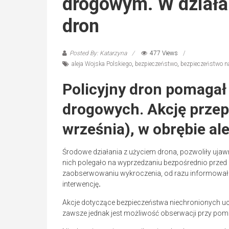
drogowym. W działa
dron
Posted By: Katarzyna
477 Views
aleja Wojska Polskiego
,
bezpieczeństwo
,
bezpieczeństwo n
Policyjny dron pomaga
drogowych. Akcję prze
września), w obrębie al
Środowe działania z użyciem drona, pozwoliły ujaw
nich polegało na wyprzedzaniu bezpośrednio przed l
zaobserwowaniu wykroczenia, od razu informował 
interwencję
.
Akcje dotyczące bezpieczeństwa niechronionych u
zawsze jednak jest możliwość obserwacji przy pom