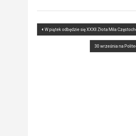
Post
W piątek odbędzie się XXXII Złota Mila Częstoc
navigation
30 września na Polite