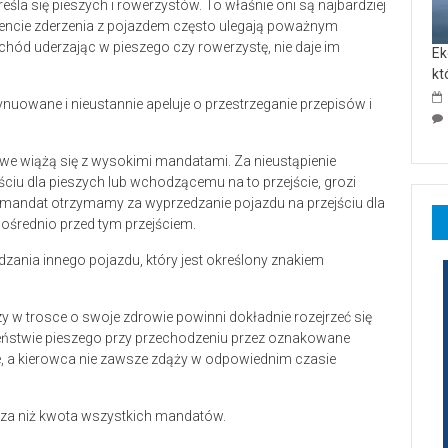
la się pieszych i rowerzystów. To właśnie oni są najbardziej
mencie zderzenia z pojazdem często ulegają poważnym
ód uderzając w pieszego czy rowerzystę, nie daje im
Ek
kt
ynuowane i nieustannie apeluje o przestrzeganie przepisów i
we wiążą się z wysokimi mandatami. Za nieustąpienie
ciu dla pieszych lub wchodzącemu na to przejście, grozi
mandat otrzymamy za wyprzedzanie pojazdu na przejściu dla
pośrednio przed tym przejściem.
zania innego pojazdu, który jest określony znakiem
y w trosce o swoje zdrowie powinni dokładnie rozejrzeć się
eństwie pieszego przy przechodzeniu przez oznakowane
e, a kierowca nie zawsze zdąży w odpowiednim czasie
ższa niż kwota wszystkich mandatów.