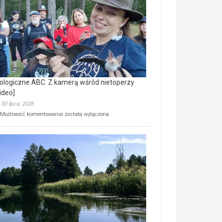
prawdziwy
skarb
natury
[wideo]
ologiczne ABC. Z kamerą wśród nietoperzy
ideo]
30 lipca, 2026
Ekologiczne
Możliwość komentowania
została wyłączona
ABC.
Z
kamerą
wśród
nietoperzy
[wideo]