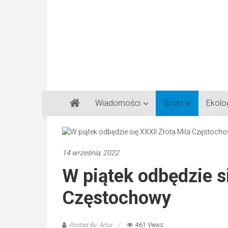
Gazeta
Wiadomości
Sport
Ekolo
Regionalna
Częstochowa,
Kłobuck,
Lubliniec,
14 września, 2022
Myszków
W piątek odbędzie s
Częstochowy
Posted By: Artur
461 Views