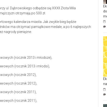
Ek
rzy ul. Dąbrowskiego odbędzie się XXXII Złota Mila
do
mężczyzn otrzymają po 500 zł.
mo
rtowego kalendarza miasta. Jak zwykle bieg będzie
estników ma otrzymać pamiątkowe medale, a po 6 najlepszych
ż nagrody pieniężne.
stawowych (rocznik 2013 i młodsze),
tawowych (rocznik 2013 i młodsi),
tawowych (rocznik 2012),
Ek
tawowych (rocznik 2012),
na
tawowych (rocznik 2011),
tawowych (rocznik 2011),