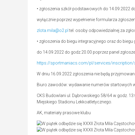
• zgłoszenia szkół podstawowych do 14.09.2022 do
wyłącznie poprzez wypełnienie formularza zgłoszen
zlota.mila@o2.pl
tel. osoby odpowiedzialnej za zgło
• zgłoszenia do biegu integracyjnego oraz do bieg
do 14.09.2022 do godz.20.00 poprzez panel zgłosz
https://sportmaniacs.com/pl/services/inscription/
W dniu 16.09.2022 zgłoszenia nie będą przyjmowane
Biuro zawodów: wydawanie numerów startowych w d
CKS Budowlani ul. Dąbrowskiego 58/64 w godz. 13:00
Miejskiego Stadionu Lekkoatletycznego.
AK, materiały prasowe klubu