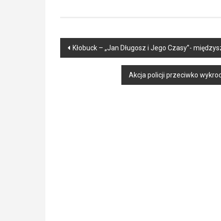
Post
Kłobuck – „Jan Długosz i Jego Czasy”- międzys
navigation
Akcja policji przeciwko wykr