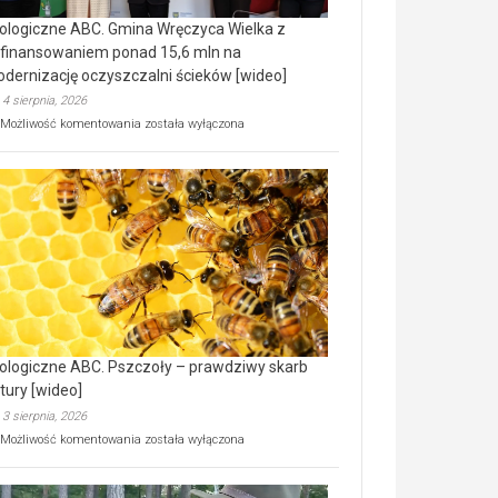
ologiczne ABC. Gmina Wręczyca Wielka z
finansowaniem ponad 15,6 mln na
dernizację oczyszczalni ścieków [wideo]
4 sierpnia, 2026
Ekologiczne
Możliwość komentowania
została wyłączona
ABC.
Gmina
Wręczyca
Wielka
z
dofinansowaniem
ponad
15,6
mln
na
modernizację
oczyszczalni
ścieków
ologiczne ABC. Pszczoły – prawdziwy skarb
[wideo]
tury [wideo]
3 sierpnia, 2026
Ekologiczne
Możliwość komentowania
została wyłączona
ABC.
Pszczoły
–