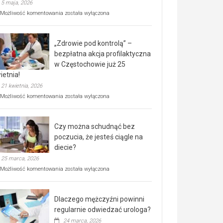
5 maja, 2026
Rusza
Możliwość komentowania
została wyłączona
miejski,
BEZPŁATNY
program
„Zdrowie pod kontrolą” –
rehabilitacji
dla
bezpłatna akcja profilaktyczna
seniorów!
w Częstochowie już 25
ietnia!
21 kwietnia, 2026
„Zdrowie
Możliwość komentowania
została wyłączona
pod
kontrolą”
–
Czy można schudnąć bez
bezpłatna
akcja
poczucia, że jesteś ciągle na
profilaktyczna
diecie?
w
25 marca, 2026
Częstochowie
już
Czy
Możliwość komentowania
została wyłączona
25
można
kwietnia!
schudnąć
bez
Dlaczego mężczyźni powinni
poczucia,
że
regularnie odwiedzać urologa?
jesteś
24 marca, 2026