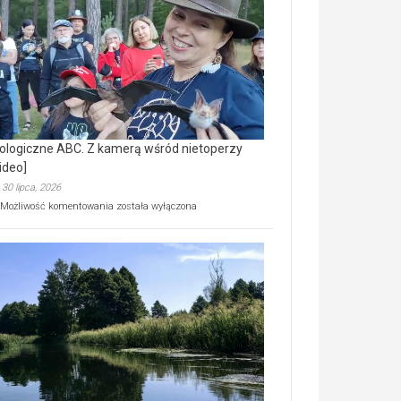
prawdziwy
skarb
natury
[wideo]
ologiczne ABC. Z kamerą wśród nietoperzy
ideo]
30 lipca, 2026
Ekologiczne
Możliwość komentowania
została wyłączona
ABC.
Z
kamerą
wśród
nietoperzy
[wideo]