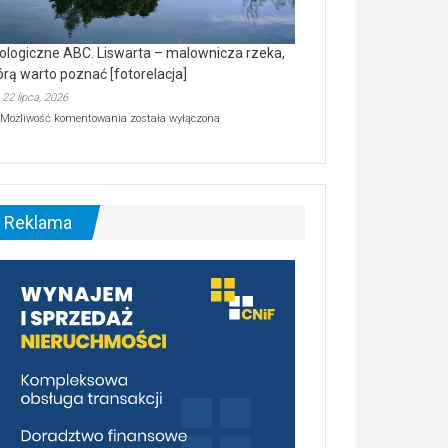
ologiczne ABC. Liswarta – malownicza rzeka,
órą warto poznać [fotorelacja]
22 lipca, 2026
Ekologiczne
Możliwość komentowania
została wyłączona
ABC.
Liswarta
–
malownicza
rzeka,
którą
Reklama
warto
poznać
[fotorelacja]