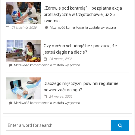
program
„Zdrowie pod kontrolą” – bezpłatna akcja
rehabilitacji
dla
profilaktyczna w Częstochowie już 25
seniorów!
kwietnia!
„Zdrowie
21 kwietnia, 2026
Możliwość komentowania
została wyłączona
pod
kontrolą”
–
Czy można schudnąć bez poczucia, że
bezpłatna
akcja
jesteś ciągle na diecie?
profilaktyczna
25 marca, 2026
w
Czy
Możliwość komentowania
została wyłączona
Częstochowie
można
już
schudnąć
25
bez
kwietnia!
Dlaczego mężczyźni powinni regularnie
poczucia,
że
odwiedzać urologa?
jesteś
24 marca, 2026
ciągle
Dlaczego
Możliwość komentowania
została wyłączona
na
mężczyźni
diecie?
powinni
regularnie
odwiedzać
urologa?