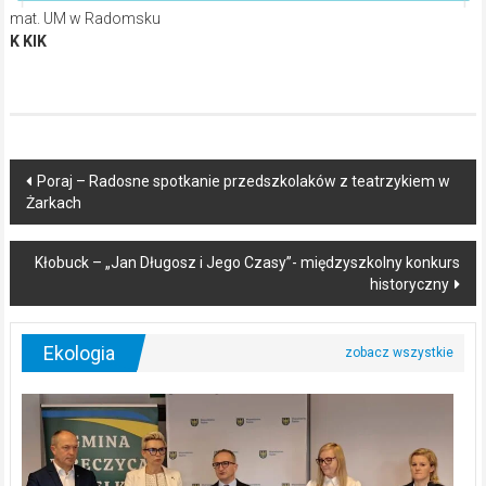
mat. UM w Radomsku
K KIK
Post
Poraj – Radosne spotkanie przedszkolaków z teatrzykiem w
Żarkach
navigation
Kłobuck – „Jan Długosz i Jego Czasy”- międzyszkolny konkurs
historyczny
Ekologia