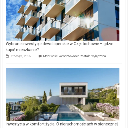
Wybrane inwestycje deweloperskie w Częstochowie – gdzie
kupić mieszkanie?
Wybrane
20 maja, 2026
Możliwość komentowania
została wyłączona
inwestycje
deweloperskie
w Częstochowie
–
gdzie
kupić
mieszkanie?
Inwestycja w komfort życia. O nieruchomościach w słonecznej