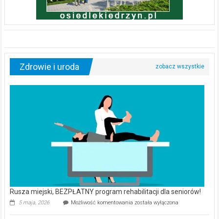
Zdrowie i uroda
Rusza miejski, BEZPŁATNY program rehabilitacji dla seniorów!
Rusza
5 maja, 2026
Możliwość komentowania
została wyłączona
miejski,
BEZPŁATNY