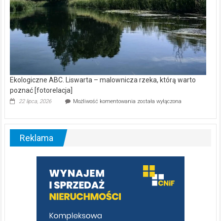
Ekologiczne ABC. Liswarta – malownicza rzeka, którą warto
poznać [fotorelacja]
Ekologiczne
22 lipca, 2026
Możliwość komentowania
została wyłączona
ABC.
Liswarta
–
malownicza
Reklama
rzeka,
którą
warto
poznać
[fotorelacja]