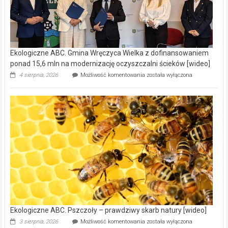
Ekologiczne ABC. Gmina Wręczyca Wielka z dofinansowaniem
ponad 15,6 mln na modernizację oczyszczalni ścieków [wideo]
Ekologiczne
4 sierpnia, 2026
Możliwość komentowania
została wyłączona
ABC.
Gmina
Wręczyca
Wielka
z
dofinansowaniem
ponad
15,6
mln
na
modernizację
oczyszczalni
ścieków
[wideo]
Ekologiczne ABC. Pszczoły – prawdziwy skarb natury [wideo]
Ekologiczne
3 sierpnia, 2026
Możliwość komentowania
została wyłączona