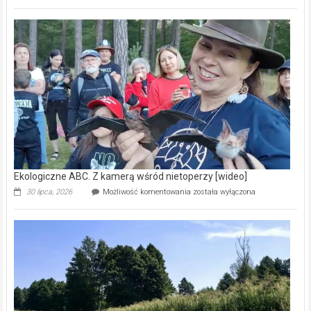
ABC.
Pszczoły
–
prawdziwy
skarb
natury
[wideo]
Ekologiczne ABC. Z kamerą wśród nietoperzy [wideo]
Ekologiczne
30 lipca, 2026
Możliwość komentowania
została wyłączona
ABC.
Z
kamerą
wśród
nietoperzy
[wideo]