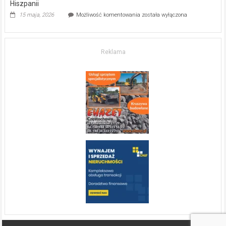
Hiszpanii
Inwestycja
15 maja, 2026
Możliwość komentowania
została wyłączona
w komfort
życia.
O nieruchomościach
w słonecznej
Reklama
Hiszpanii