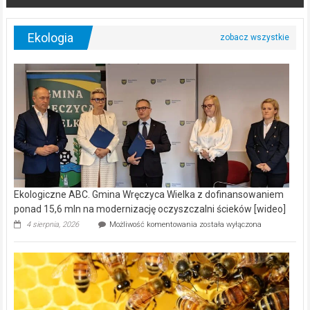
Ekologia
Ekologiczne ABC. Gmina Wręczyca Wielka z dofinansowaniem
ponad 15,6 mln na modernizację oczyszczalni ścieków [wideo]
Ekologiczne
4 sierpnia, 2026
Możliwość komentowania
została wyłączona
ABC.
Gmina
Wręczyca
Wielka
z
dofinansowaniem
ponad