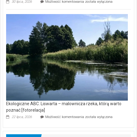
Ekologiczne
30 lipca, 2026
Możliwość komentowania
została wyłączona
ABC.
Z
kamerą
wśród
nietoperzy
[wideo]
Ekologiczne ABC. Liswarta – malownicza rzeka, którą warto
poznać [fotorelacja]
Ekologiczne
22 lipca, 2026
Możliwość komentowania
została wyłączona
ABC.
Liswarta
–
malownicza