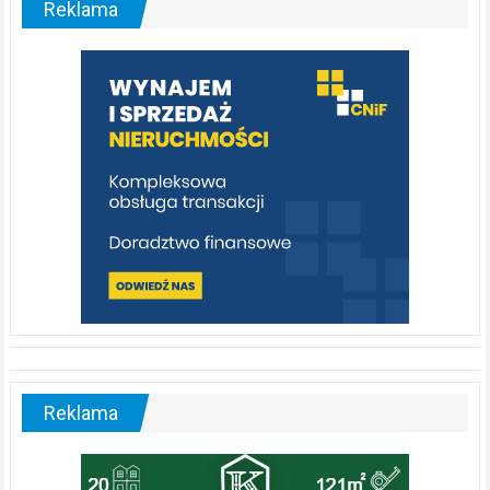
Reklama
rzeka,
którą
warto
poznać
[fotorelacja]
Reklama