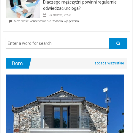
Dlaczego mężczyźni powinni regularnie
poczucia,
że
odwiedzać urologa?
jesteś
24 marca, 2026
ciągle
Dlaczego
Możliwość komentowania
została wyłączona
na
mężczyźni
diecie?
powinni
regularnie
odwiedzać
urologa?
Dom