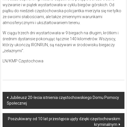
wyzwanie i w piątek wystartowała w cyklu biegów górskich. Od
piątku do niedzieli częstochowska policjantka mierzyła się nie tylko
ze swoimi słabościami, ale także zmiennymi warunkami
atmosferycznymi i ukształtowaniem terenu.
W ciągu trzech dni wystartowała w 9 biegach na długim, krótkim i
średnim dystansie pokonując łącznie 140 kilometrów. Wszyscy,
którzy ukończą IRONRUN, są nazywani w środowisku biegaczy
„żelaznymi”.
LN/KMP Częstochowa
Post
Jubileusz 20-lecia istnienia częstochowskiego Domu Pomocy
Społecznej
navigation
Poszukiwany od 10 lat przestępca ujęty dzięki częstochowskim
kryminalnym