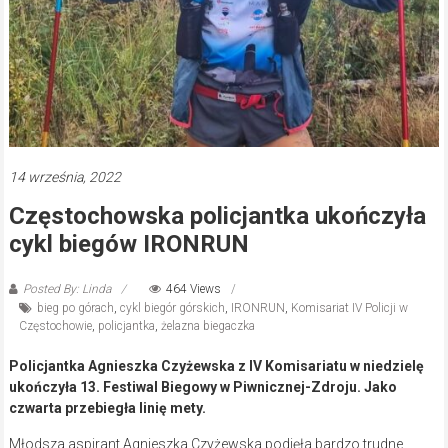
14 września, 2022
Częstochowska policjantka ukończyła
cykl biegów IRONRUN
Posted By: Linda
464 Views
bieg po górach
,
cykl biegór górskich
,
IRONRUN
,
Komisariat IV Policji w
Częstochowie
,
policjantka
,
żelazna biegaczka
Policjantka Agnieszka Czyżewska z IV Komisariatu w niedzielę
ukończyła 13. Festiwal Biegowy w Piwnicznej-Zdroju. Jako
czwarta przebiegła linię mety.
Młodsza aspirant Agnieszka Czyżewska podjęła bardzo trudne