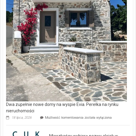
Dwa zupełnie nowe domy na wyspie Evia. Perełka na rynku
nieruchomości
Dwa
18 lipca, 2026
Możliwość komentowania
została wyłączona
zupełnie
nowe
domy
Mieszkańcy wybiorą nazwy alejek w