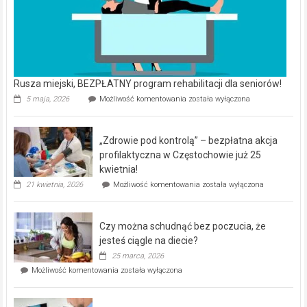
Rusza miejski, BEZPŁATNY program rehabilitacji dla seniorów!
Rusza
5 maja, 2026
Możliwość komentowania
została wyłączona
miejski,
BEZPŁATNY
program
„Zdrowie pod kontrolą” – bezpłatna akcja
rehabilitacji
dla
profilaktyczna w Częstochowie już 25
seniorów!
kwietnia!
„Zdrowie
21 kwietnia, 2026
Możliwość komentowania
została wyłączona
pod
kontrolą”
–
Czy można schudnąć bez poczucia, że
bezpłatna
akcja
jesteś ciągle na diecie?
profilaktyczna
25 marca, 2026
w
Czy
Możliwość komentowania
została wyłączona
Częstochowie
można
już
schudnąć
25
bez
kwietnia!