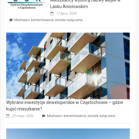
na
wyspie
Lasku Aniołowskim
Evia.
17 lipca, 2026
Perełka
Mieszkańcy
Możliwość komentowania
została wyłączona
na
wybiorą
rynku
nazwy
nieruchomości
alejek
w
Lasku
Aniołowskim
Wybrane inwestycje deweloperskie w Częstochowie – gdzie
kupić mieszkanie?
Wybrane
20 maja, 2026
Możliwość komentowania
została wyłączona
inwestycje
deweloperskie
w Częstochowie
–