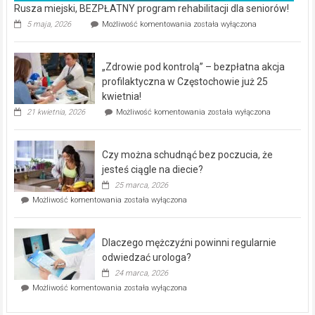
Rusza miejski, BEZPŁATNY program rehabilitacji dla seniorów!
Rusza
5 maja, 2026
Możliwość komentowania
została wyłączona
miejski,
BEZPŁATNY
program
„Zdrowie pod kontrolą” – bezpłatna akcja
rehabilitacji
dla
profilaktyczna w Częstochowie już 25
seniorów!
kwietnia!
„Zdrowie
21 kwietnia, 2026
Możliwość komentowania
została wyłączona
pod
kontrolą”
–
Czy można schudnąć bez poczucia, że
bezpłatna
akcja
jesteś ciągle na diecie?
profilaktyczna
25 marca, 2026
w
Czy
Możliwość komentowania
została wyłączona
Częstochowie
można
już
schudnąć
25
bez
kwietnia!
Dlaczego mężczyźni powinni regularnie
poczucia,
że
odwiedzać urologa?
jesteś
24 marca, 2026
ciągle
Dlaczego
Możliwość komentowania
została wyłączona
na
mężczyźni
diecie?
powinni