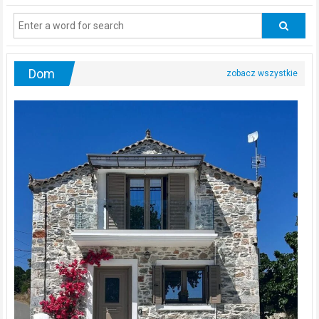
regularnie
odwiedzać
urologa?
Dom