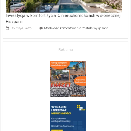
Inwestycja w komfort życia. O nieruchomościach w słonecznej
Hiszpanii
Inwestycja
15 maja, 2026
Możliwość komentowania
została wyłączona
w komfort
życia.
O nieruchomościach
w słonecznej
Reklama
Hiszpanii