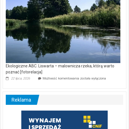
Ekologiczne ABC. Liswarta – malownicza rzeka, którą warto
poznać [fotorelacja]
Ekologiczne
22 lipca, 2026
Możliwość komentowania
została wyłączona
ABC.
Liswarta
–
malownicza
Reklama
rzeka,
którą
warto
poznać
[fotorelacja]