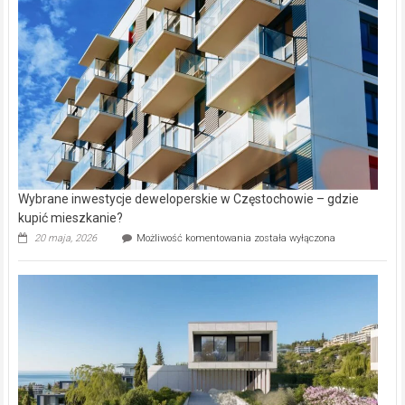
alejek
w
Lasku
Aniołowskim
Wybrane inwestycje deweloperskie w Częstochowie – gdzie
kupić mieszkanie?
Wybrane
20 maja, 2026
Możliwość komentowania
została wyłączona
inwestycje
deweloperskie
w Częstochowie
–
gdzie
kupić
mieszkanie?