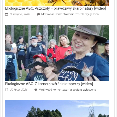
Ekologiczne ABC. Pszczoły – prawdziwy skarb natury [wideo]
Ekologiczne
3 sierpnia, 2026
Możliwość komentowania
została wyłączona
ABC.
Pszczoły
–
prawdziwy
skarb
natury
[wideo]
Ekologiczne ABC. Z kamerą wśród nietoperzy [wideo]
Ekologiczne
30 lipca, 2026
Możliwość komentowania
została wyłączona
ABC.
Z
kamerą
wśród
nietoperzy
[wideo]