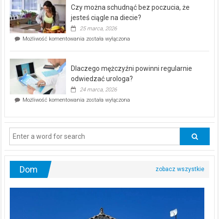
–
Czy można schudnąć bez poczucia, że
bezpłatna
akcja
jesteś ciągle na diecie?
profilaktyczna
25 marca, 2026
w
Czy
Możliwość komentowania
została wyłączona
Częstochowie
można
już
schudnąć
25
bez
kwietnia!
Dlaczego mężczyźni powinni regularnie
poczucia,
że
odwiedzać urologa?
jesteś
24 marca, 2026
ciągle
Dlaczego
Możliwość komentowania
została wyłączona
na
mężczyźni
diecie?
powinni
regularnie
odwiedzać
urologa?
Dom