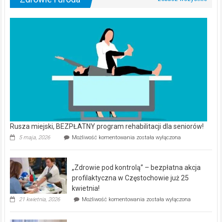
Rusza miejski, BEZPŁATNY program rehabilitacji dla seniorów!
Rusza
5 maja, 2026
Możliwość komentowania
została wyłączona
miejski,
BEZPŁATNY
program
„Zdrowie pod kontrolą” – bezpłatna akcja
rehabilitacji
dla
profilaktyczna w Częstochowie już 25
seniorów!
kwietnia!
„Zdrowie
21 kwietnia, 2026
Możliwość komentowania
została wyłączona
pod
kontrolą”