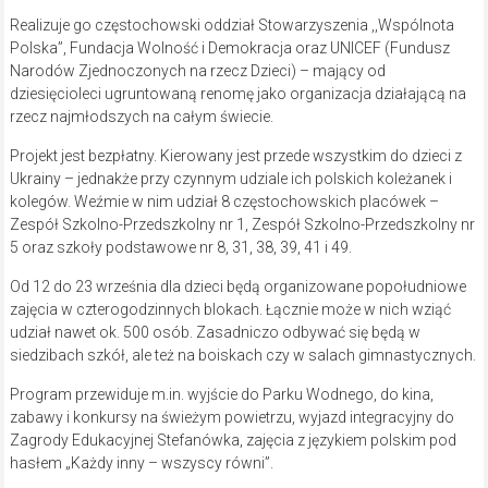
Realizuje go częstochowski oddział Stowarzyszenia ,,Wspólnota
Polska”, Fundacja Wolność i Demokracja oraz UNICEF (Fundusz
Narodów Zjednoczonych na rzecz Dzieci) – mający od
dziesięcioleci ugruntowaną renomę jako organizacja działającą na
rzecz najmłodszych na całym świecie.
Projekt jest bezpłatny. Kierowany jest przede wszystkim do dzieci z
Ukrainy – jednakże przy czynnym udziale ich polskich koleżanek i
kolegów. Weźmie w nim udział 8 częstochowskich placówek –
Zespół Szkolno-Przedszkolny nr 1, Zespół Szkolno-Przedszkolny nr
5 oraz szkoły podstawowe nr 8, 31, 38, 39, 41 i 49.
Od 12 do 23 września dla dzieci będą organizowane popołudniowe
zajęcia w czterogodzinnych blokach. Łącznie może w nich wziąć
udział nawet ok. 500 osób. Zasadniczo odbywać się będą w
siedzibach szkół, ale też na boiskach czy w salach gimnastycznych.
Program przewiduje m.in. wyjście do Parku Wodnego, do kina,
zabawy i konkursy na świeżym powietrzu, wyjazd integracyjny do
Zagrody Edukacyjnej Stefanówka, zajęcia z językiem polskim pod
hasłem „Każdy inny – wszyscy równi”.