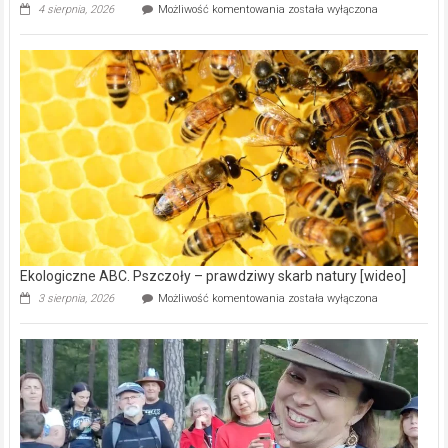
Ekologiczne
4 sierpnia, 2026
Możliwość komentowania
została wyłączona
ABC.
Gmina
Wręczyca
Wielka
z
dofinansowaniem
ponad
15,6
mln
na
modernizację
oczyszczalni
ścieków
[wideo]
Ekologiczne ABC. Pszczoły – prawdziwy skarb natury [wideo]
Ekologiczne
3 sierpnia, 2026
Możliwość komentowania
została wyłączona
ABC.
Pszczoły
–
prawdziwy
skarb
natury
[wideo]