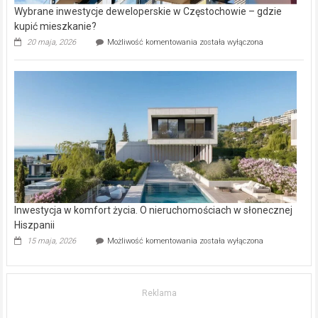
Wybrane inwestycje deweloperskie w Częstochowie – gdzie
kupić mieszkanie?
Wybrane
20 maja, 2026
Możliwość komentowania
została wyłączona
inwestycje
deweloperskie
w Częstochowie
–
gdzie
kupić
mieszkanie?
Inwestycja w komfort życia. O nieruchomościach w słonecznej
Hiszpanii
Inwestycja
15 maja, 2026
Możliwość komentowania
została wyłączona
w komfort
życia.
O nieruchomościach
w słonecznej
Reklama
Hiszpanii