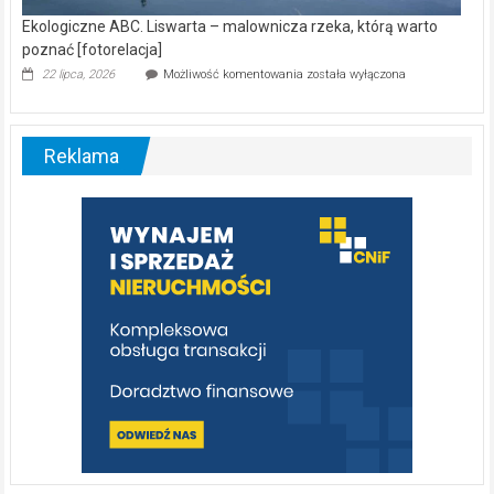
Ekologiczne ABC. Liswarta – malownicza rzeka, którą warto
poznać [fotorelacja]
Ekologiczne
22 lipca, 2026
Możliwość komentowania
została wyłączona
ABC.
Liswarta
–
malownicza
Reklama
rzeka,
którą
warto
poznać
[fotorelacja]