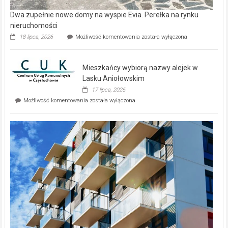
Dwa zupełnie nowe domy na wyspie Evia. Perełka na rynku
nieruchomości
Dwa
18 lipca, 2026
Możliwość komentowania
została wyłączona
zupełnie
nowe
domy
Mieszkańcy wybiorą nazwy alejek w
na
wyspie
Lasku Aniołowskim
Evia.
17 lipca, 2026
Perełka
Mieszkańcy
Możliwość komentowania
została wyłączona
na
wybiorą
rynku
nazwy
nieruchomości
alejek
w
Lasku
Aniołowskim