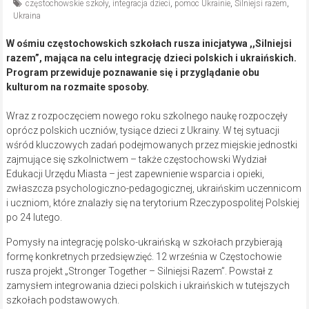
częstochowskie szkoły
,
integracja dzieci
,
pomoc Ukrainie
,
Silniejsi razem
,
Ukraina
W ośmiu częstochowskich szkołach rusza inicjatywa ,,Silniejsi
razem”, mająca na celu integrację dzieci polskich i ukraińskich.
Program przewiduje poznawanie się i przyglądanie obu
kulturom na rozmaite sposoby.
Wraz z rozpoczęciem nowego roku szkolnego naukę rozpoczęły
oprócz polskich uczniów, tysiące dzieci z Ukrainy. W tej sytuacji
wśród kluczowych zadań podejmowanych przez miejskie jednostki
zajmujące się szkolnictwem – także częstochowski Wydział
Edukacji Urzędu Miasta – jest zapewnienie wsparcia i opieki,
zwłaszcza psychologiczno-pedagogicznej, ukraińskim uczennicom
i uczniom, które znalazły się na terytorium Rzeczypospolitej Polskiej
po 24 lutego.
Pomysły na integrację polsko-ukraińską w szkołach przybierają
formę konkretnych przedsięwzięć. 12 września w Częstochowie
rusza projekt „Stronger Together – Silniejsi Razem”. Powstał z
zamysłem integrowania dzieci polskich i ukraińskich w tutejszych
szkołach podstawowych.