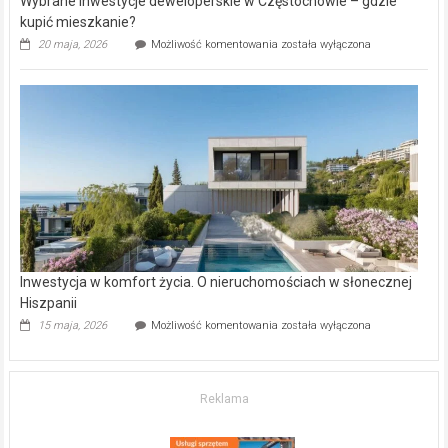
Wybrane inwestycje deweloperskie w Częstochowie – gdzie
kupić mieszkanie?
Wybrane
20 maja, 2026
Możliwość komentowania
została wyłączona
inwestycje
deweloperskie
w Częstochowie
–
gdzie
kupić
mieszkanie?
Inwestycja w komfort życia. O nieruchomościach w słonecznej
Hiszpanii
Inwestycja
15 maja, 2026
Możliwość komentowania
została wyłączona
w komfort
życia.
O nieruchomościach
w słonecznej
Reklama
Hiszpanii