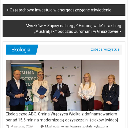
Post
Częstochowa inwestuje w energooszczędne oświetlenie
navigation
Myszków – Zapisy na bieg „Z Historią w tle” oraz bieg
„Australijski” podczas Juromanii w Gniazdowie
Ekologia
Ekologiczne ABC. Gmina Wręczyca Wielka z dofinansowaniem
ponad 15,6 mln na modernizację oczyszczalni ścieków [wideo]
Ekologiczne
4 sierpnia, 2026
Możliwość komentowania
została wyłączona