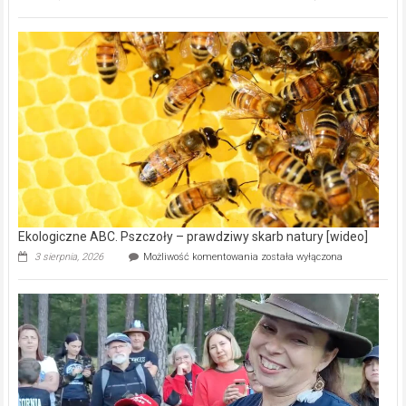
ABC.
Gmina
Wręczyca
Wielka
z
dofinansowaniem
ponad
15,6
mln
na
modernizację
oczyszczalni
ścieków
[wideo]
Ekologiczne ABC. Pszczoły – prawdziwy skarb natury [wideo]
Ekologiczne
3 sierpnia, 2026
Możliwość komentowania
została wyłączona
ABC.
Pszczoły
–
prawdziwy
skarb
natury
[wideo]