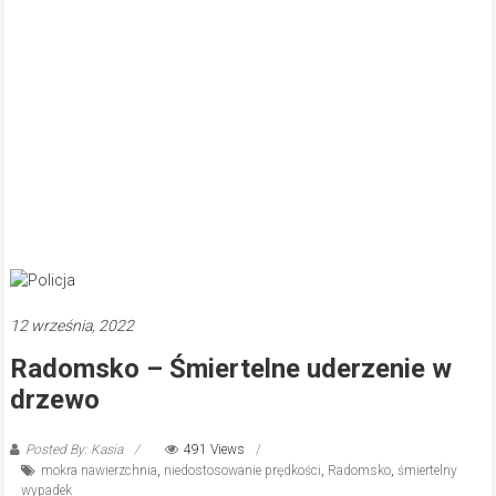
12 września, 2022
Radomsko – Śmiertelne uderzenie w
drzewo
Posted By: Kasia
491 Views
mokra nawierzchnia
,
niedostosowanie prędkości
,
Radomsko
,
śmiertelny
wypadek