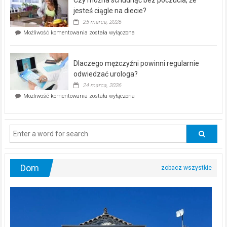
Czy można schudnąć bez poczucia, że
bezpłatna
akcja
jesteś ciągle na diecie?
profilaktyczna
25 marca, 2026
w
Czy
Możliwość komentowania
została wyłączona
Częstochowie
można
już
schudnąć
25
bez
kwietnia!
Dlaczego mężczyźni powinni regularnie
poczucia,
że
odwiedzać urologa?
jesteś
24 marca, 2026
ciągle
Dlaczego
Możliwość komentowania
została wyłączona
na
mężczyźni
diecie?
powinni
regularnie
odwiedzać
urologa?
Dom