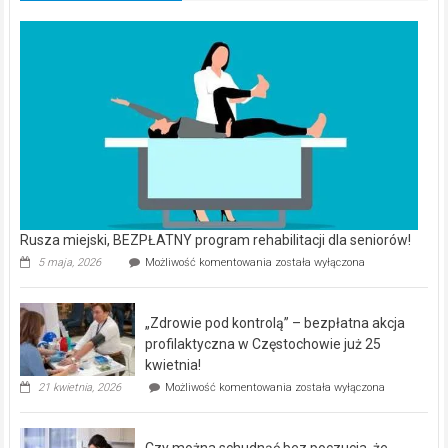
Rusza miejski, BEZPŁATNY program rehabilitacji dla seniorów!
Rusza
5 maja, 2026
Możliwość komentowania
została wyłączona
miejski,
BEZPŁATNY
program
„Zdrowie pod kontrolą” – bezpłatna akcja
rehabilitacji
dla
profilaktyczna w Częstochowie już 25
seniorów!
kwietnia!
„Zdrowie
21 kwietnia, 2026
Możliwość komentowania
została wyłączona
pod
kontrolą”
–