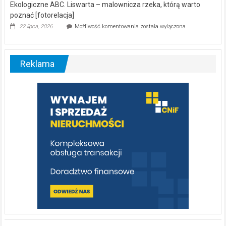
Ekologiczne ABC. Liswarta – malownicza rzeka, którą warto
poznać [fotorelacja]
Ekologiczne
22 lipca, 2026
Możliwość komentowania
została wyłączona
ABC.
Liswarta
–
malownicza
Reklama
rzeka,
którą
warto
poznać
[fotorelacja]