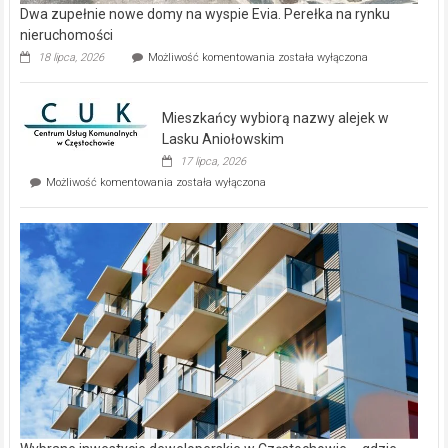
Dwa zupełnie nowe domy na wyspie Evia. Perełka na rynku
nieruchomości
Dwa
18 lipca, 2026
Możliwość komentowania
została wyłączona
zupełnie
nowe
domy
Mieszkańcy wybiorą nazwy alejek w
na
wyspie
Lasku Aniołowskim
Evia.
17 lipca, 2026
Perełka
Mieszkańcy
Możliwość komentowania
została wyłączona
na
wybiorą
rynku
nazwy
nieruchomości
alejek
w
Lasku
Aniołowskim