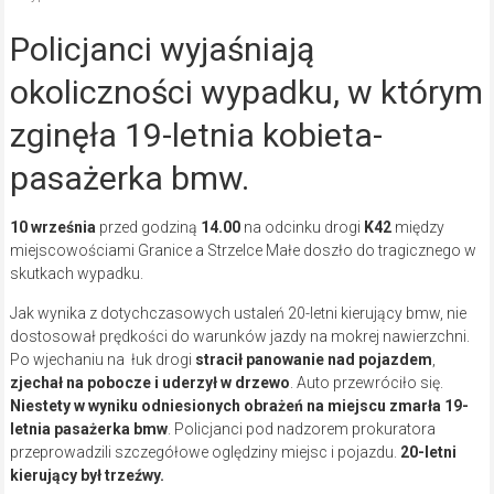
Policjanci wyjaśniają
okoliczności wypadku, w którym
zginęła 19-letnia kobieta-
pasażerka bmw.
10 września
przed godziną
14.00
na odcinku drogi
K42
między
miejscowościami Granice a Strzelce Małe doszło do tragicznego w
skutkach wypadku.
Jak wynika z dotychczasowych ustaleń 20-letni kierujący bmw, nie
dostosował prędkości do warunków jazdy na mokrej nawierzchni.
Po wjechaniu na łuk drogi
stracił panowanie nad pojazdem
,
zjechał na pobocze i uderzył w drzewo
. Auto przewróciło się.
Niestety w wyniku odniesionych obrażeń na miejscu zmarła 19-
letnia pasażerka bmw
. Policjanci pod nadzorem prokuratora
przeprowadzili szczegółowe oględziny miejsc i pojazdu.
20-letni
kierujący był trzeźwy.