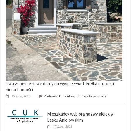
Dwa zupełnie nowe domy na wyspie Evia. Perełka na rynku
nieruchomości
Dwa
18 lipca, 2026
Możliwość komentowania
została wyłączona
zupełnie
nowe
domy
Mieszkańcy wybiorą nazwy alejek w
na
wyspie
Lasku Aniołowskim
Evia.
17 lipca, 2026
Perełka