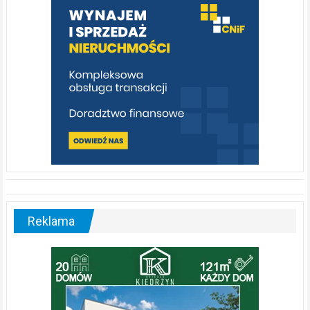
poznać
[fotorelacja]
Reklama