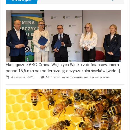
Ekologiczne ABC. Gmina Wręczyca Wielka z dofinansowaniem
ponad 15,6 mln na modernizację oczyszczalni ścieków [wideo]
Ekologiczne
4 sierpnia, 2026
Możliwość komentowania
została wyłączona
ABC.
Gmina
Wręczyca
Wielka
z
dofinansowaniem
ponad
15,6
mln
na
modernizację