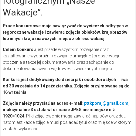
fotograficznym „Nasze
Wakacje”.
Prace konkursowe maja nawiązywać do wycieczek odbytych w
tegoroczne wakacje i zawierać zdjęcia obiektów, krajobrazów
lub innych krajoznawczych miejsc z okresu wakacji
.
Celem konkursu
jest przede wszystkim rozwijanie oraz
kształtowanie wyobraźni, rozwijanie umiejętności obserwacji
otoczenia a także jej dokumentowania oraz zachęcanie do
dokumentowania swych wędrówek i zwiedzanych miejsc.
Konkurs jest dedykowany do dzieci jak i osób dorosłych
. T
rwa
od 30 września do 14 października. Zdjęcia przyjmowane są do
16 września
.
Zdjęcia należy przysłać na adres e-mail
:
pttkporaj@gmail.com
,
maksymalnie 3 sztuki w formacie JPEG nie mniejsze niż
1920×1024
. Pliki zdjęciowe nie mogą zawierać napisów oraz dat,
natomiast każde zdjęcie musi posiadać tytuł oraz miejsce w którym
zostało wykonane.