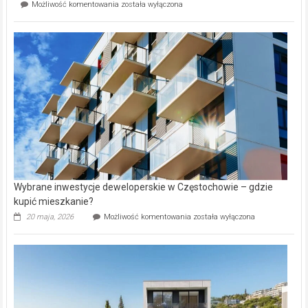
Mieszkańcy
Możliwość komentowania
została wyłączona
na
wybiorą
rynku
nazwy
nieruchomości
alejek
w
Lasku
Aniołowskim
Wybrane inwestycje deweloperskie w Częstochowie – gdzie
kupić mieszkanie?
Wybrane
20 maja, 2026
Możliwość komentowania
została wyłączona
inwestycje
deweloperskie
w Częstochowie
–
gdzie
kupić
mieszkanie?