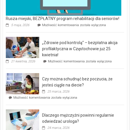
Rusza miejski, BEZPŁATNY program rehabilitacji dla seniorów!
Rusza
5 maja, 2026
Możliwość komentowania
została wyłączona
miejski,
BEZPŁATNY
program
„Zdrowie pod kontrolą” – bezpłatna akcja
rehabilitacji
dla
profilaktyczna w Częstochowie już 25
seniorów!
kwietnia!
„Zdrowie
21 kwietnia, 2026
Możliwość komentowania
została wyłączona
pod
kontrolą”
–
Czy można schudnąć bez poczucia, że
bezpłatna
akcja
jesteś ciągle na diecie?
profilaktyczna
25 marca, 2026
w
Czy
Możliwość komentowania
została wyłączona
Częstochowie
można
już
schudnąć
25
bez
kwietnia!
Dlaczego mężczyźni powinni regularnie
poczucia,
że
odwiedzać urologa?
jesteś
24 marca, 2026
ciągle