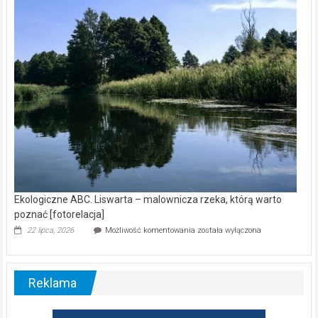
wśród
nietoperzy
[wideo]
Ekologiczne ABC. Liswarta – malownicza rzeka, którą warto
poznać [fotorelacja]
Ekologiczne
22 lipca, 2026
Możliwość komentowania
została wyłączona
ABC.
Liswarta
–
malownicza
Reklama
rzeka,
którą
warto