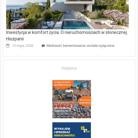
Inwestycja w komfort życia. O nieruchomościach w słonecznej
Hiszpanii
Inwestycja
15 maja, 2026
Możliwość komentowania
została wyłączona
w komfort
życia.
O nieruchomościach
w słonecznej
Reklama
Hiszpanii