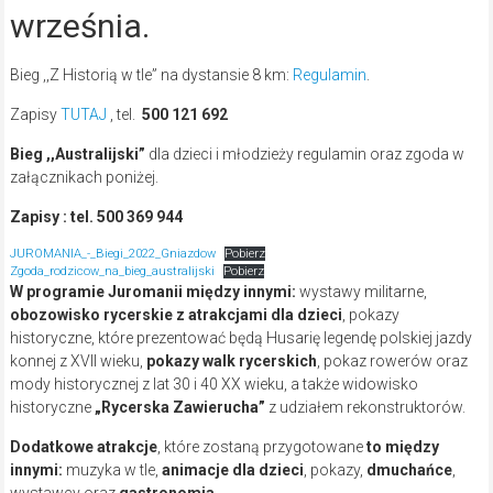
września.
Bieg ,,Z Historią w tle” na dystansie 8 km:
Regulamin
.
Zapisy
TUTAJ
, tel.
500 121 692
Bieg
,,Australijski”
dla dzieci i młodzieży regulamin oraz zgoda w
załącznikach poniżej.
Zapisy : tel. 500 369 944
JUROMANIA_-_Biegi_2022_Gniazdow
Pobierz
Zgoda_rodzicow_na_bieg_australijski
Pobierz
W programie Juromanii między innymi:
wystawy militarne,
obozowisko rycerskie z atrakcjami dla dzieci
, pokazy
historyczne, które prezentować będą Husarię legendę polskiej jazdy
konnej z XVII wieku,
pokazy walk rycerskich
, pokaz rowerów oraz
mody historycznej z lat 30 i 40 XX wieku, a także widowisko
historyczne
„Rycerska Zawierucha”
z udziałem rekonstruktorów.
Dodatkowe atrakcje
, które zostaną przygotowane
to między
innymi:
muzyka w tle,
animacje dla dzieci
, pokazy,
dmuchańce
,
wystawcy oraz
gastronomia
.