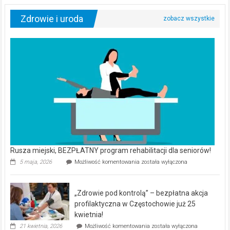
Zdrowie i uroda
Rusza miejski, BEZPŁATNY program rehabilitacji dla seniorów!
Rusza
5 maja, 2026
Możliwość komentowania
została wyłączona
miejski,
BEZPŁATNY
program
„Zdrowie pod kontrolą” – bezpłatna akcja
rehabilitacji
dla
profilaktyczna w Częstochowie już 25
seniorów!
kwietnia!
„Zdrowie
21 kwietnia, 2026
Możliwość komentowania
została wyłączona