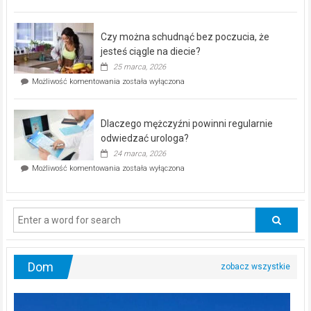
pod
kontrolą”
–
Czy można schudnąć bez poczucia, że
bezpłatna
akcja
jesteś ciągle na diecie?
profilaktyczna
25 marca, 2026
w
Czy
Możliwość komentowania
została wyłączona
Częstochowie
można
już
schudnąć
25
bez
kwietnia!
Dlaczego mężczyźni powinni regularnie
poczucia,
że
odwiedzać urologa?
jesteś
24 marca, 2026
ciągle
Dlaczego
Możliwość komentowania
została wyłączona
na
mężczyźni
diecie?
powinni
regularnie
odwiedzać
urologa?
Dom