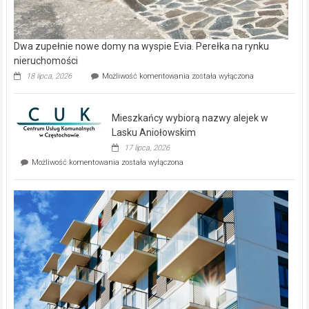
Dwa zupełnie nowe domy na wyspie Evia. Perełka na rynku
nieruchomości
Dwa
18 lipca, 2026
Możliwość komentowania
została wyłączona
zupełnie
nowe
domy
Mieszkańcy wybiorą nazwy alejek w
na
wyspie
Lasku Aniołowskim
Evia.
17 lipca, 2026
Perełka
Mieszkańcy
Możliwość komentowania
została wyłączona
na
wybiorą
rynku
nazwy
nieruchomości
alejek
w
Lasku
Aniołowskim