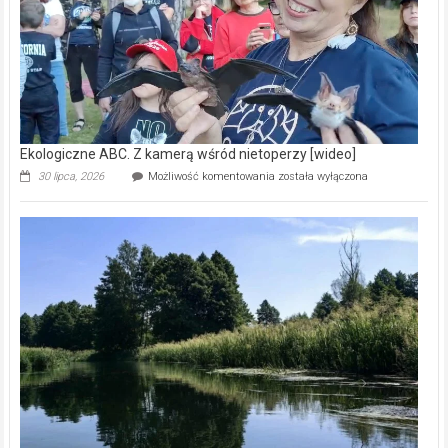
Ekologiczne ABC. Z kamerą wśród nietoperzy [wideo]
Ekologiczne
30 lipca, 2026
Możliwość komentowania
została wyłączona
ABC.
Z
kamerą
wśród
nietoperzy
[wideo]