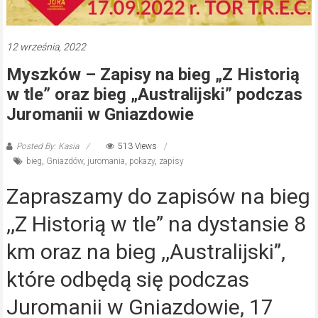
12 września, 2022
Myszków – Zapisy na bieg „Z Historią
w tle” oraz bieg „Australijski” podczas
Juromanii w Gniazdowie
Posted By: Kasia
513 Views
bieg
,
Gniazdów
,
juromania
,
pokazy
,
zapisy
Zapraszamy do zapisów na bieg
,,Z Historią w tle” na dystansie 8
km oraz na bieg ,,Australijski”,
które odbędą się podczas
Juromanii w Gniazdowie, 17