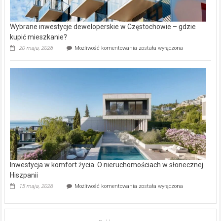
Wybrane inwestycje deweloperskie w Częstochowie – gdzie
kupić mieszkanie?
Wybrane
20 maja, 2026
Możliwość komentowania
została wyłączona
inwestycje
deweloperskie
w Częstochowie
–
gdzie
kupić
mieszkanie?
Inwestycja w komfort życia. O nieruchomościach w słonecznej
Hiszpanii
Inwestycja
15 maja, 2026
Możliwość komentowania
została wyłączona
w komfort
życia.
O nieruchomościach
w słonecznej