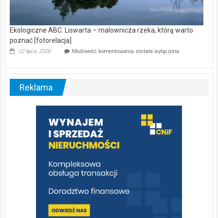
Ekologiczne ABC. Liswarta – malownicza rzeka, którą warto
poznać [fotorelacja]
Ekologiczne
22 lipca, 2026
Możliwość komentowania
została wyłączona
ABC.
Liswarta
–
malownicza
Reklama
rzeka,
którą
warto
poznać
[fotorelacja]