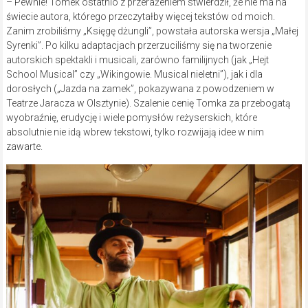
– Pewnie! Tomek ostatnio z przerażeniem stwierdził, że nie ma na
świecie autora, którego przeczytałby więcej tekstów od moich.
Zanim zrobiliśmy „Księgę dżungli”, powstała autorska wersja „Małej
Syrenki”. Po kilku adaptacjach przerzuciliśmy się na tworzenie
autorskich spektakli i musicali, zarówno familijnych (jak „Hejt
School Musical” czy „Wikingowie. Musical nieletni”), jak i dla
dorosłych („Jazda na zamek”, pokazywana z powodzeniem w
Teatrze Jaracza w Olsztynie). Szalenie cenię Tomka za przebogatą
wyobraźnię, erudycję i wiele pomysłów reżyserskich, które
absolutnie nie idą wbrew tekstowi, tylko rozwijają idee w nim
zawarte.