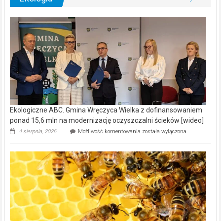
Ekologiczne ABC. Gmina Wręczyca Wielka z dofinansowaniem
ponad 15,6 mln na modernizację oczyszczalni ścieków [wideo]
Ekologiczne
4 sierpnia, 2026
Możliwość komentowania
została wyłączona
ABC.
Gmina
Wręczyca
Wielka
z
dofinansowaniem
ponad
15,6
mln
na
modernizację