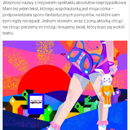
zbieżność nazwy z reżyserem spektaklu absolutnie nieprzypadkowa.
Mam też jeden tekst, którego współautorką jest moja córka –
podpowiedziała sporo fantastycznych pomysłów, na które sam
bym nigdy nie wpadł. Jednym słowem: wraz z żoną aktorką chcąc
nie chcąc pierzemy im mózgi i kreujemy świat, który kręci się wokół
teatru.