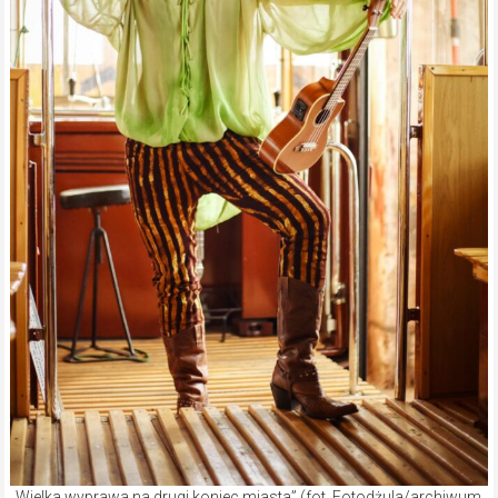
„Wielka wyprawa na drugi koniec miasta” (fot. Fotodżula/archiwum