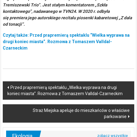
Tremiszewski Trio”. Jest stałym komentatorem „Szkła
kontaktowego”, nadawanego w TVN24. W 2020 r. odbyła
się premiera jego autorskiego recitalu piosenki kabaretowej „Z dala
od tonacji”.
Czytaj także: Przed prapremierą spektaklu “Wielka wyprawa na
drugi koniec miasta”. Rozmowa z Tomaszem Valldal-
Czarneckim
Post
Przed prapremierą spektaklu „Wielka wyprawa na drugi
koniec miasta”. Rozmowa z Tomaszem Valldal-Czarneckim
navigation
Straż Miejska apeluje do mieszkańców o właściwe
parkowanie
Ekologia