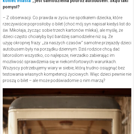
koniec miasta”
, jest samodzielna podróż autobusem. Skąd taki
pomysł?
– Z obserwacji. Co prawda w życiu nie spotkałem dziecka, które
rzeczywiście poprosiłoby o bilet (choć mój syn napisał kiedyś list do
św. Mikołaja, życząc sobie trzech kartonów mleka), ale myślę, że
dzieci często chciałyby być bardziej samodzielne niż są. Że
użyję okropnej frazy: „za naszych czasów” samotne przejazdy dzieci
autobusem były na porządku dziennym. Dziś rodzice chcą dać
latoroślom wszystko, co najlepsze, nierzadko zabierając im
możliwość sprawdzenia się w niekomfortowych warunkach.
Wszyscy potrzebujemy wiary w siebie, którą trudno osiągnąć bez
testowania własnych kompetencji życiowych. Więc dzieci pewnie nie
proszą o bilet – ale może podświadomie o nim marzą?