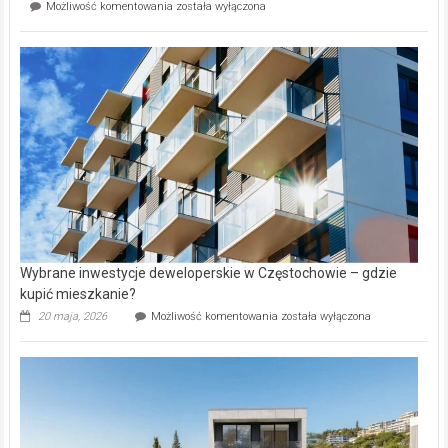
Mieszkańcy
Możliwość komentowania
została wyłączona
na
wybiorą
rynku
nazwy
nieruchomości
alejek
w
Lasku
Aniołowskim
Wybrane inwestycje deweloperskie w Częstochowie – gdzie
kupić mieszkanie?
Wybrane
20 maja, 2026
Możliwość komentowania
została wyłączona
inwestycje
deweloperskie
w Częstochowie
–
gdzie
kupić
mieszkanie?