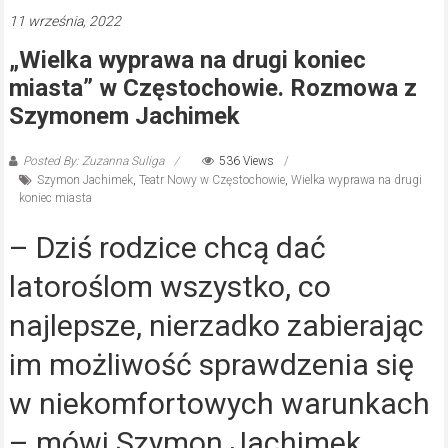
11 września, 2022
„Wielka wyprawa na drugi koniec
miasta” w Częstochowie. Rozmowa z
Szymonem Jachimek
Posted By: Zuzanna Suliga
536 Views
Szymon Jachimek
,
Teatr Nowy w Częstochowie
,
Wielka wyprawa na drugi
koniec miasta
– Dziś rodzice chcą dać
latoroślom wszystko, co
najlepsze, nierzadko zabierając
im możliwość sprawdzenia się
w niekomfortowych warunkach
– mówi Szymon Jachimek,