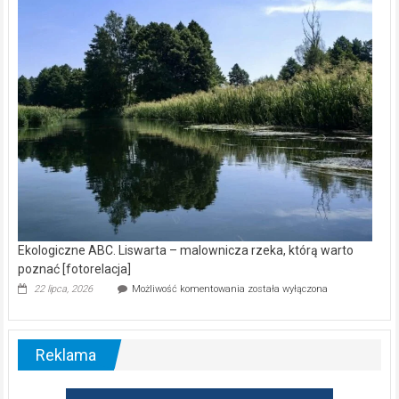
wśród
nietoperzy
[wideo]
Ekologiczne ABC. Liswarta – malownicza rzeka, którą warto
poznać [fotorelacja]
Ekologiczne
22 lipca, 2026
Możliwość komentowania
została wyłączona
ABC.
Liswarta
–
malownicza
Reklama
rzeka,
którą
warto