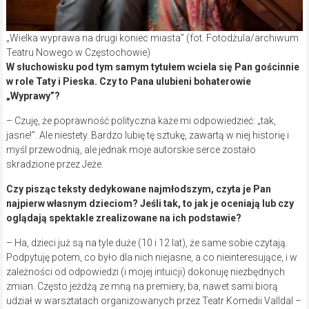
„Wielka wyprawa na drugi koniec miasta” (fot. Fotodżula/archiwum
Teatru Nowego w Częstochowie)
W słuchowisku pod tym samym tytułem wciela się Pan gościnnie
w role Taty i Pieska. Czy to Pana ulubieni bohaterowie
„Wyprawy”?
– Czuję, że poprawność polityczna każe mi odpowiedzieć: „tak,
jasne!”. Ale niestety. Bardzo lubię tę sztukę, zawartą w niej historię i
myśl przewodnią, ale jednak moje autorskie serce zostało
skradzione przez Jeże.
Czy pisząc teksty dedykowane najmłodszym, czyta je Pan
najpierw własnym dzieciom? Jeśli tak, to jak je oceniają lub czy
oglądają spektakle zrealizowane na ich podstawie?
– Ha, dzieci już są na tyle duże (10 i 12 lat), że same sobie czytają.
Podpytuję potem, co było dla nich niejasne, a co nieinteresujące, i w
zależności od odpowiedzi (i mojej intuicji) dokonuję niezbędnych
zmian. Często jeżdżą ze mną na premiery, ba, nawet sami biorą
udział w warsztatach organizowanych przez Teatr Komedii Valldal –