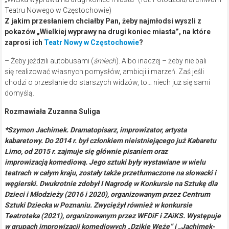
Teatru Nowego w Częstochowie)
Z jakim przesłaniem chciałby Pan, żeby najmłodsi wyszli z
pokazów „Wielkiej wyprawy na drugi koniec miasta”, na które
zaprosi ich
Teatr Nowy w Częstochowie
?
– Żeby jeździli autobusami (
śmiech
). Albo inaczej – żeby nie bali
się realizować własnych pomysłów, ambicji i marzeń. Zaś jeśli
chodzi o przesłanie do starszych widzów, to… niech już się sami
domyślą.
Rozmawiała Zuzanna Suliga
*Szymon Jachimek. Dramatopisarz, improwizator, artysta
kabaretowy. Do 2014 r. był członkiem nieistniejącego już Kabaretu
Limo, od 2015 r. zajmuje się głównie pisaniem oraz
improwizacją komediową. Jego sztuki były wystawiane w wielu
teatrach w całym kraju, zostały także przetłumaczone na słowacki i
węgierski. Dwukrotnie zdobył I Nagrodę w Konkursie na Sztukę dla
Dzieci i Młodzieży (2016 i 2020), organizowanym przez Centrum
Sztuki Dziecka w Poznaniu. Zwyciężył również w konkursie
Teatroteka (2021), organizowanym przez WFDiF i ZAiKS. Występuje
w grupach improwizacji komediowych „Dzikie Węże” i „Jachimek-