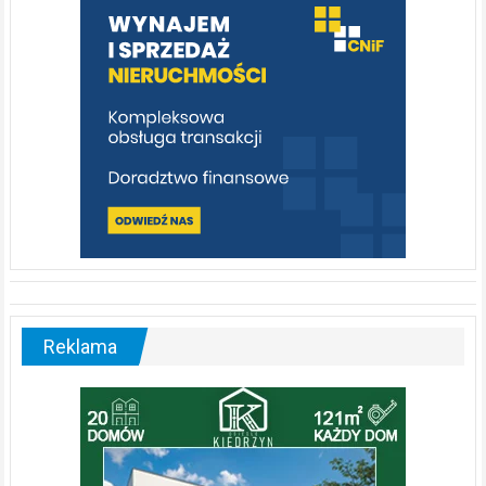
poznać
[fotorelacja]
Reklama