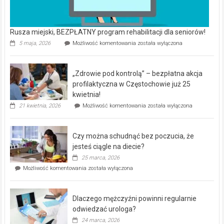
Rusza miejski, BEZPŁATNY program rehabilitacji dla seniorów!
Rusza
5 maja, 2026
Możliwość komentowania
została wyłączona
miejski,
BEZPŁATNY
program
„Zdrowie pod kontrolą” – bezpłatna akcja
rehabilitacji
dla
profilaktyczna w Częstochowie już 25
seniorów!
kwietnia!
„Zdrowie
21 kwietnia, 2026
Możliwość komentowania
została wyłączona
pod
kontrolą”
–
Czy można schudnąć bez poczucia, że
bezpłatna
akcja
jesteś ciągle na diecie?
profilaktyczna
25 marca, 2026
w
Czy
Możliwość komentowania
została wyłączona
Częstochowie
można
już
schudnąć
25
bez
kwietnia!
Dlaczego mężczyźni powinni regularnie
poczucia,
że
odwiedzać urologa?
jesteś
24 marca, 2026
ciągle