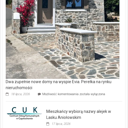
Dwa zupełnie nowe domy na wyspie Evia. Perełka na rynku
nieruchomości
Dwa
18 lipca, 2026
Możliwość komentowania
została wyłączona
zupełnie
nowe
domy
Mieszkańcy wybiorą nazwy alejek w
na
wyspie
Lasku Aniołowskim
Evia.
17 lipca, 2026
Perełka