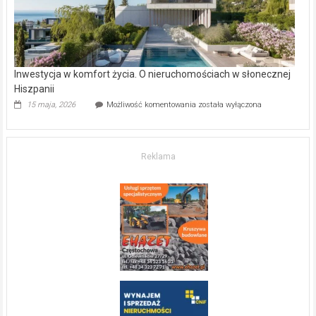
Inwestycja w komfort życia. O nieruchomościach w słonecznej
Hiszpanii
Inwestycja
15 maja, 2026
Możliwość komentowania
została wyłączona
w komfort
życia.
O nieruchomościach
w słonecznej
Reklama
Hiszpanii