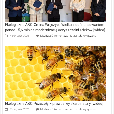
Ekologiczne ABC. Gmina Wręczyca Wielka z dofinansowaniem
ponad 15,6 mln na modernizację oczyszczalni ścieków [wideo]
Ekologiczne
4 sierpnia, 2026
Możliwość komentowania
została wyłączona
ABC.
Gmina
Wręczyca
Wielka
z
dofinansowaniem
ponad
15,6
mln
na
modernizację
oczyszczalni
ścieków
[wideo]
Ekologiczne ABC. Pszczoły – prawdziwy skarb natury [wideo]
Ekologiczne
3 sierpnia, 2026
Możliwość komentowania
została wyłączona
ABC.