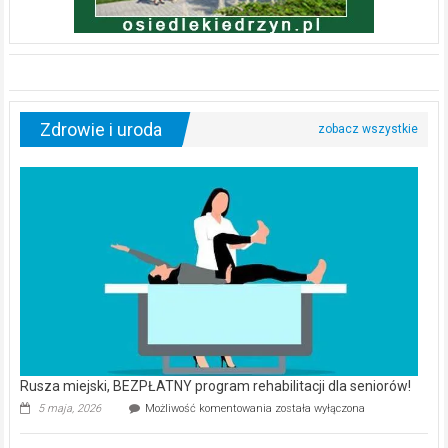
Zdrowie i uroda
Rusza miejski, BEZPŁATNY program rehabilitacji dla seniorów!
Rusza
5 maja, 2026
Możliwość komentowania
została wyłączona
miejski,
BEZPŁATNY