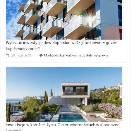
Wybrane inwestycje deweloperskie w Częstochowie – gdzie
kupić mieszkanie?
Wybrane
20 maja, 2026
Możliwość komentowania
została wyłączona
inwestycje
deweloperskie
w Częstochowie
–
gdzie
kupić
mieszkanie?
Inwestycja w komfort życia. O nieruchomościach w słonecznej