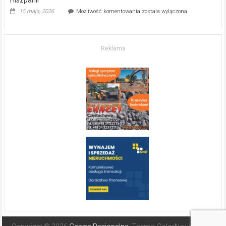
Hiszpanii
Inwestycja
15 maja, 2026
Możliwość komentowania
została wyłączona
w komfort
życia.
O nieruchomościach
w słonecznej
Reklama
Hiszpanii