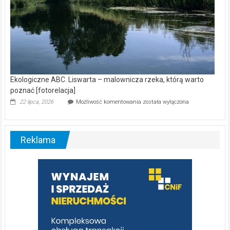
Ekologiczne ABC. Liswarta – malownicza rzeka, którą warto
poznać [fotorelacja]
Ekologiczne
22 lipca, 2026
Możliwość komentowania
została wyłączona
ABC.
Liswarta
–
malownicza
Reklama
rzeka,
którą
warto
poznać
[fotorelacja]