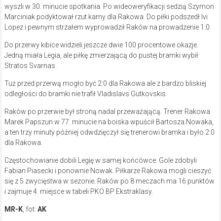
wyszli w 30. minucie spotkania. Po wideoweryfikacji sedzią Szymon
Marciniak podyktował rzut karny dla Rakowa. Do piłki podszedł Ivi
Lopez i pewnym strzałem wyprowadził Raków na prowadzenie 1:0.
Do przerwy kibice widzieli jeszcze dwie 100 procentowe okazje.
Jedną miała Legia, ale piłkę zmierzającą do pustej bramki wybił
Stratos Svarnas.
Tuż przed przerwą mogło być 2:0 dla Rakowa ale z bardzo bliskiej
odległości do bramki nie trafił Vladislavs Gutkovskis.
Raków po przerwie był stroną nadal przeważającą. Trener Rakowa
Marek Papszun w 77. minucie na boiska wpuścił Bartosza Nowaka,
a ten trzy minuty później odwdzięczył się trenerowi bramka i było 2:0
dla Rakowa.
Częstochowianie dobili Legię w samej końcówce. Gole zdobyli
Fabian Piasecki i ponownie Nowak. Piłkarze Rakowa mogli cieszyć
się z 5 zwycięstwa w sezonie. Raków po 8 meczach ma 16 punktów
i zajmuje 4. miejsce w tabeli PKO BP Ekstraklasy.
MR-K
, fot:
AK