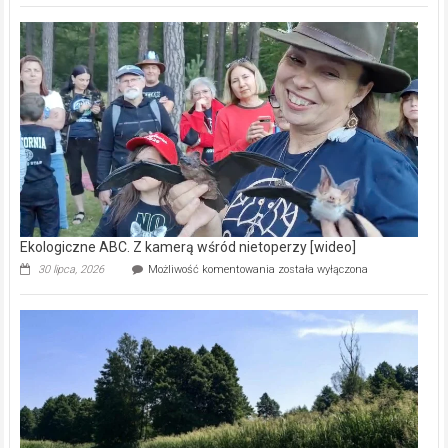
Pszczoły
–
prawdziwy
skarb
natury
[wideo]
Ekologiczne ABC. Z kamerą wśród nietoperzy [wideo]
Ekologiczne
30 lipca, 2026
Możliwość komentowania
została wyłączona
ABC.
Z
kamerą
wśród
nietoperzy
[wideo]