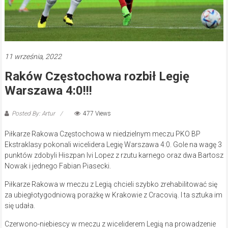
11 września, 2022
Raków Częstochowa rozbił Legię
Warszawa 4:0!!!
Posted By: Artur
477 Views
Piłkarze Rakowa Częstochowa w niedzielnym meczu PKO BP
Ekstraklasy pokonali wicelidera Legię Warszawa 4:0. Gole na wagę 3
punktów zdobyli Hiszpan Ivi Lopez z rzutu karnego oraz dwa Bartosz
Nowak i jednego Fabian Piasecki.
Piłkarze Rakowa w meczu z Legią chcieli szybko zrehabilitować się
za ubiegłotygodniową porażkę w Krakowie z Cracovią. I ta sztuka im
się udała.
Czerwono-niebiescy w meczu z wiceliderem Legią na prowadzenie