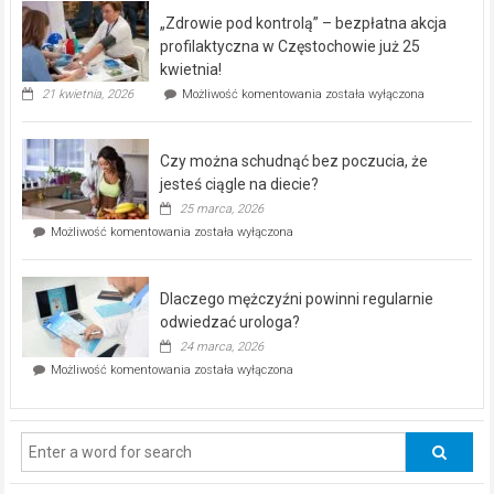
program
„Zdrowie pod kontrolą” – bezpłatna akcja
rehabilitacji
dla
profilaktyczna w Częstochowie już 25
seniorów!
kwietnia!
„Zdrowie
21 kwietnia, 2026
Możliwość komentowania
została wyłączona
pod
kontrolą”
–
Czy można schudnąć bez poczucia, że
bezpłatna
akcja
jesteś ciągle na diecie?
profilaktyczna
25 marca, 2026
w
Czy
Możliwość komentowania
została wyłączona
Częstochowie
można
już
schudnąć
25
bez
kwietnia!
Dlaczego mężczyźni powinni regularnie
poczucia,
że
odwiedzać urologa?
jesteś
24 marca, 2026
ciągle
Dlaczego
Możliwość komentowania
została wyłączona
na
mężczyźni
diecie?
powinni
regularnie
odwiedzać
urologa?