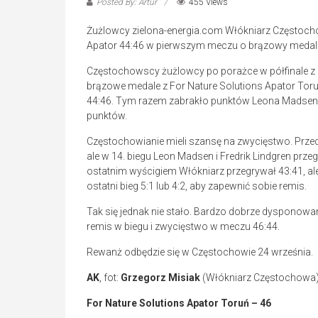
Posted By: Artur
455 Views
Żużlowcy zielona-energia.com Włókniarz Częstochow
Apator 44:46 w pierwszym meczu o brązowy medale
Częstochowscy żużlowcy po porażce w półfinale z 
brązowe medale z For Nature Solutions Apator Tor
44:46. Tym razem zabrakło punktów Leona Madsena 
punktów.
Częstochowianie mieli szansę na zwycięstwo. Prze
ale w 14. biegu Leon Madsen i Fredrik Lindgren prze
ostatnim wyścigiem Włókniarz przegrywał 43:41, al
ostatni bieg 5:1 lub 4:2, aby zapewnić sobie remis.
Tak się jednak nie stało. Bardzo dobrze dysponowan
remis w biegu i zwycięstwo w meczu 46:44.
Rewanż odbędzie się w Częstochowie 24 września.
AK
, fot:
Grzegorz Misiak
(Włókniarz Częstochowa
For Nature Solutions Apator Toruń – 46