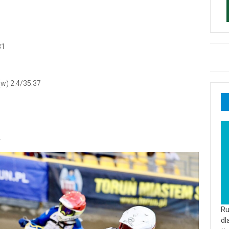
31
(w) 2:4/35:37
4
Ru
dl