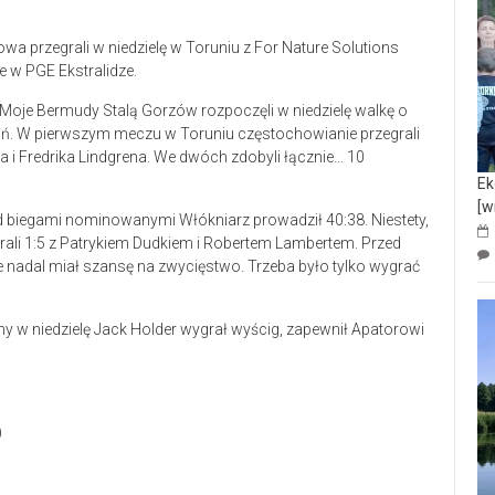
a przegrali w niedzielę w Toruniu z For Nature Solutions
 w PGE Ekstralidze.
Moje Bermudy Stalą Gorzów rozpoczęli w niedzielę walkę o
uń. W pierwszym meczu w Toruniu częstochowianie przegrali
i Fredrika Lindgrena. We dwóch zdobyli łącznie… 10
Ek
[w
d biegami nominowanymi Włókniarz prowadził 40:38. Niestety,
grali 1:5 z Patrykiem Dudkiem i Robertem Lambertem. Przed
e nadal miał szansę na zwycięstwo. Trzeba było tylko wygrać
y w niedzielę Jack Holder wygrał wyścig, zapewnił Apatorowi
)