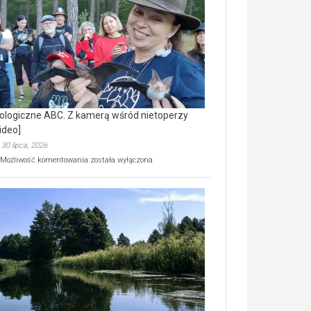
prawdziwy
skarb
natury
[wideo]
ologiczne ABC. Z kamerą wśród nietoperzy
ideo]
30 lipca, 2026
Ekologiczne
Możliwość komentowania
została wyłączona
ABC.
Z
kamerą
wśród
nietoperzy
[wideo]