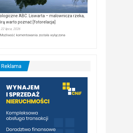
ologiczne ABC. Liswarta – malownicza rzeka,
órą warto poznać [fotorelacja]
22 lipca, 2026
Ekologiczne
Możliwość komentowania
została wyłączona
ABC.
Liswarta
–
malownicza
rzeka,
którą
Reklama
warto
poznać
[fotorelacja]