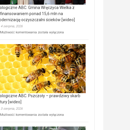
ologiczne ABC. Gmina Wręczyca Wielka z
finansowaniem ponad 15,6 mln na
dernizację oczyszczalni ścieków [wideo]
4 sierpnia, 2026
Ekologiczne
Możliwość komentowania
została wyłączona
ABC.
Gmina
Wręczyca
Wielka
z
dofinansowaniem
ponad
15,6
mln
na
modernizację
oczyszczalni
ścieków
ologiczne ABC. Pszczoły – prawdziwy skarb
[wideo]
tury [wideo]
3 sierpnia, 2026
Ekologiczne
Możliwość komentowania
została wyłączona
ABC.
Pszczoły
–