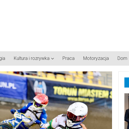
gia
Kultura i rozrywka
Praca
Motoryzacja
Dom