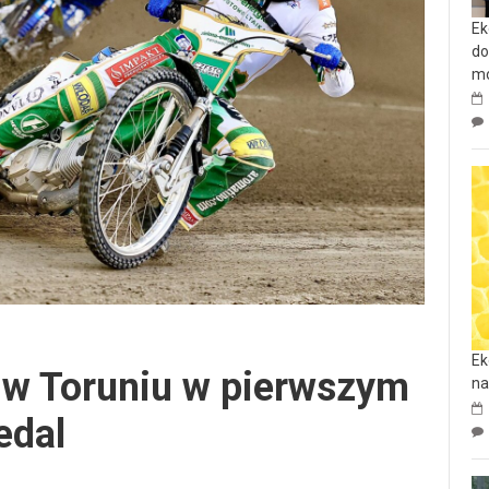
Ek
do
mo
Ek
 w Toruniu w pierwszym
na
edal