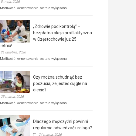
5 maja, 2026
Rusza
Możliwość komentowania
została wyłączona
miejski,
BEZPŁATNY
program
„Zdrowie pod kontrolą” –
rehabilitacji
dla
bezpłatna akcja profilaktyczna
seniorów!
w Częstochowie już 25
ietnia!
21 kwietnia, 2026
„Zdrowie
Możliwość komentowania
została wyłączona
pod
kontrolą”
–
Czy można schudnąć bez
bezpłatna
akcja
poczucia, że jesteś ciągle na
profilaktyczna
diecie?
w
25 marca, 2026
Częstochowie
już
Czy
Możliwość komentowania
została wyłączona
25
można
kwietnia!
schudnąć
bez
Dlaczego mężczyźni powinni
poczucia,
że
regularnie odwiedzać urologa?
jesteś
24 marca, 2026