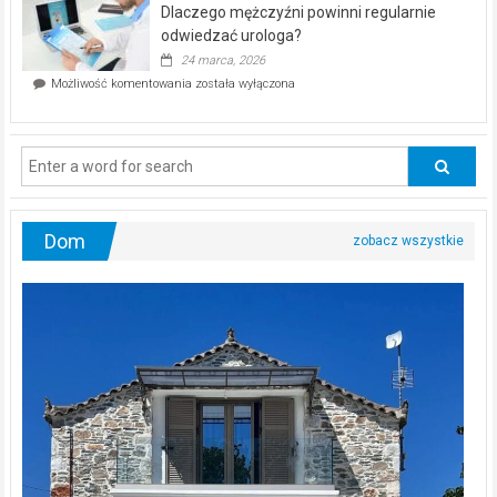
kwietnia!
Dlaczego mężczyźni powinni regularnie
poczucia,
że
odwiedzać urologa?
jesteś
24 marca, 2026
ciągle
Dlaczego
Możliwość komentowania
została wyłączona
na
mężczyźni
diecie?
powinni
regularnie
odwiedzać
urologa?
Dom