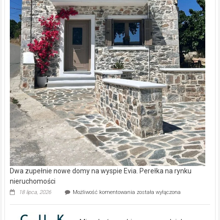
Dwa zupełnie nowe domy na wyspie Evia. Perełka na rynku
nieruchomości
Dwa
18 lipca, 2026
Możliwość komentowania
została wyłączona
zupełnie
nowe
domy