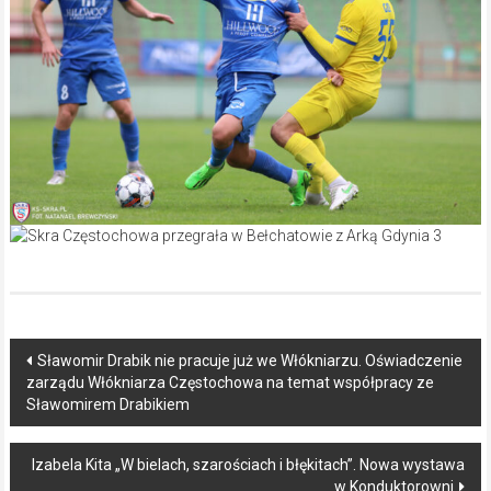
Post
Sławomir Drabik nie pracuje już we Włókniarzu. Oświadczenie
zarządu Włókniarza Częstochowa na temat współpracy ze
navigation
Sławomirem Drabikiem
Izabela Kita „W bielach, szarościach i błękitach”. Nowa wystawa
w Konduktorowni