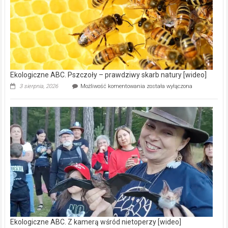
15,6
mln
na
modernizację
oczyszczalni
ścieków
[wideo]
Ekologiczne ABC. Pszczoły – prawdziwy skarb natury [wideo]
Ekologiczne
3 sierpnia, 2026
Możliwość komentowania
została wyłączona
ABC.
Pszczoły
–
prawdziwy
skarb
natury
[wideo]
Ekologiczne ABC. Z kamerą wśród nietoperzy [wideo]