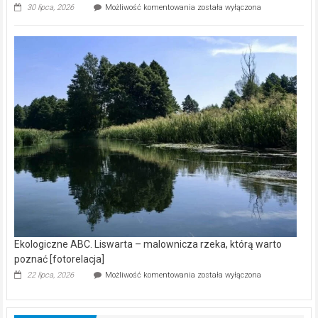
Ekologiczne
30 lipca, 2026
Możliwość komentowania
została wyłączona
ABC.
Z
kamerą
wśród
nietoperzy
[wideo]
Ekologiczne ABC. Liswarta – malownicza rzeka, którą warto
poznać [fotorelacja]
Ekologiczne
22 lipca, 2026
Możliwość komentowania
została wyłączona
ABC.
Liswarta
–