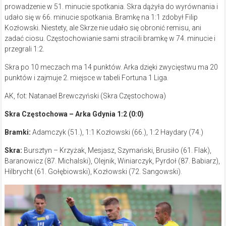
prowadzenie w 51. minucie spotkania. Skra dążyła do wyrównania i
udało się w 66. minucie spotkania. Bramkę na 1:1 zdobył Filip
Kozłowski. Niestety, ale Skrze nie udało się obronić remisu, ani
zadać ciosu. Częstochowianie sami stracili bramkę w 74. minucie i
przegrali 1:2.
Skra po 10 meczach ma 14 punktów. Arka dzięki zwycięstwu ma 20
punktów i zajmuje 2. miejsce w tabeli Fortuna 1 Liga.
AK, fot: Natanael Brewczyński (Skra Częstochowa)
Skra Częstochowa – Arka Gdynia 1:2 (0:0)
Bramki:
Adamczyk (51.), 1:1 Kozłowski (66.), 1:2 Haydary (74.)
Skra:
Bursztyn – Krzyżak, Mesjasz, Szymański, Brusiło (61. Flak),
Baranowicz (87. Michalski), Olejnik, Winiarczyk, Pyrdoł (87. Babiarz),
Hilbrycht (61. Gołębiowski), Kozłowski (72. Sangowski).