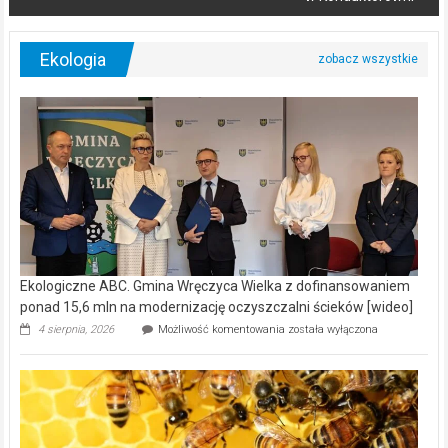
Ekologia
Ekologiczne ABC. Gmina Wręczyca Wielka z dofinansowaniem
ponad 15,6 mln na modernizację oczyszczalni ścieków [wideo]
Ekologiczne
4 sierpnia, 2026
Możliwość komentowania
została wyłączona
ABC.
Gmina
Wręczyca
Wielka
z
dofinansowaniem
ponad