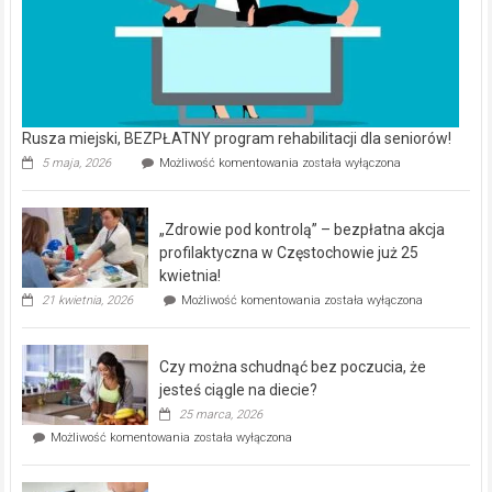
Rusza miejski, BEZPŁATNY program rehabilitacji dla seniorów!
Rusza
5 maja, 2026
Możliwość komentowania
została wyłączona
miejski,
BEZPŁATNY
program
„Zdrowie pod kontrolą” – bezpłatna akcja
rehabilitacji
dla
profilaktyczna w Częstochowie już 25
seniorów!
kwietnia!
„Zdrowie
21 kwietnia, 2026
Możliwość komentowania
została wyłączona
pod
kontrolą”
–
Czy można schudnąć bez poczucia, że
bezpłatna
akcja
jesteś ciągle na diecie?
profilaktyczna
25 marca, 2026
w
Czy
Możliwość komentowania
została wyłączona
Częstochowie
można
już
schudnąć
25
bez