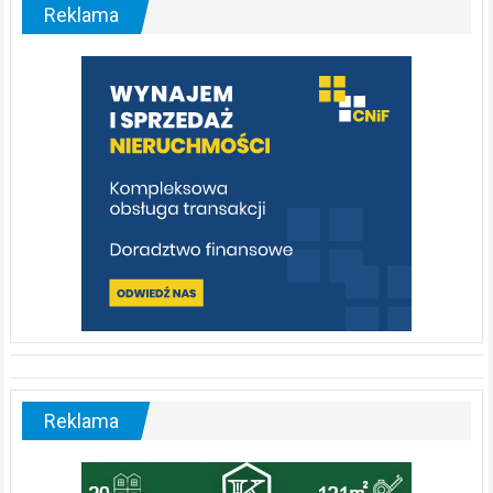
malownicza
Reklama
rzeka,
którą
warto
poznać
[fotorelacja]
Reklama