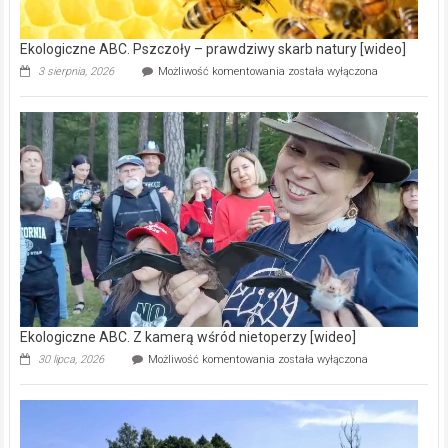
[wideo]
Ekologiczne ABC. Pszczoły – prawdziwy skarb natury [wideo]
Ekologiczne
3 sierpnia, 2026
Możliwość komentowania
została wyłączona
ABC.
Pszczoły
–
prawdziwy
skarb
natury
[wideo]
Ekologiczne ABC. Z kamerą wśród nietoperzy [wideo]
Ekologiczne
30 lipca, 2026
Możliwość komentowania
została wyłączona
ABC.
Z
kamerą
wśród
nietoperzy