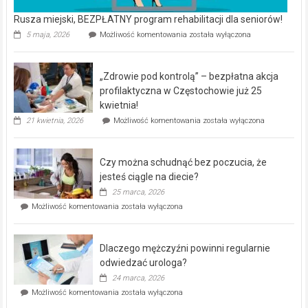
Rusza miejski, BEZPŁATNY program rehabilitacji dla seniorów!
Rusza
5 maja, 2026
Możliwość komentowania
została wyłączona
miejski,
BEZPŁATNY
program
„Zdrowie pod kontrolą” – bezpłatna akcja
rehabilitacji
dla
profilaktyczna w Częstochowie już 25
seniorów!
kwietnia!
„Zdrowie
21 kwietnia, 2026
Możliwość komentowania
została wyłączona
pod
kontrolą”
–
Czy można schudnąć bez poczucia, że
bezpłatna
akcja
jesteś ciągle na diecie?
profilaktyczna
25 marca, 2026
w
Czy
Możliwość komentowania
została wyłączona
Częstochowie
można
już
schudnąć
25
bez
kwietnia!
Dlaczego mężczyźni powinni regularnie
poczucia,
że
odwiedzać urologa?
jesteś
24 marca, 2026
ciągle
Dlaczego
Możliwość komentowania
została wyłączona
na
mężczyźni
diecie?