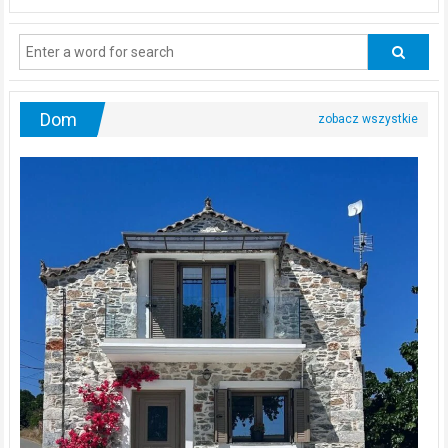
powinni
regularnie
odwiedzać
urologa?
Dom