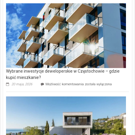
nazwy
nieruchomości
alejek
w
Lasku
Aniołowskim
Wybrane inwestycje deweloperskie w Częstochowie – gdzie
kupić mieszkanie?
Wybrane
20 maja, 2026
Możliwość komentowania
została wyłączona
inwestycje
deweloperskie
w Częstochowie
–
gdzie
kupić
mieszkanie?