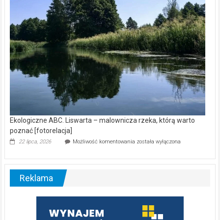
[wideo]
Ekologiczne ABC. Liswarta – malownicza rzeka, którą warto
poznać [fotorelacja]
Ekologiczne
22 lipca, 2026
Możliwość komentowania
została wyłączona
ABC.
Liswarta
–
malownicza
Reklama
rzeka,
którą
warto
poznać
[fotorelacja]