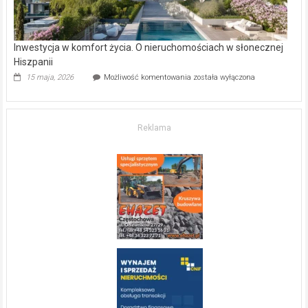
Inwestycja w komfort życia. O nieruchomościach w słonecznej
Hiszpanii
Inwestycja
15 maja, 2026
Możliwość komentowania
została wyłączona
w komfort
życia.
O nieruchomościach
w słonecznej
Reklama
Hiszpanii