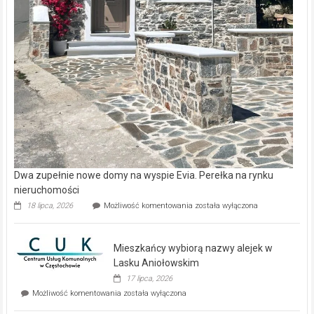
Dwa zupełnie nowe domy na wyspie Evia. Perełka na rynku
nieruchomości
Dwa
18 lipca, 2026
Możliwość komentowania
została wyłączona
zupełnie
nowe
domy
Mieszkańcy wybiorą nazwy alejek w
na
wyspie
Lasku Aniołowskim
Evia.
17 lipca, 2026
Perełka
Mieszkańcy
Możliwość komentowania
została wyłączona
na
wybiorą
rynku