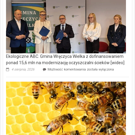
Ekologiczne ABC. Gmina Wręczyca Wielka z dofinansowaniem
ponad 15,6 mln na modernizację oczyszczalni ścieków [wideo]
Ekologiczne
4 sierpnia, 2026
Możliwość komentowania
została wyłączona
ABC.
Gmina
Wręczyca
Wielka
z
dofinansowaniem
ponad
15,6
mln
na
modernizację
oczyszczalni
ścieków