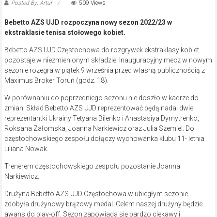
Posted By: Artur
509 Views
Bebetto AZS UJD rozpoczyna nowy sezon 2022/23 w
ekstraklasie tenisa stołowego kobiet.
Bebetto AZS UJD Częstochowa do rozgrywek ekstraklasy kobiet
pozostaje w niezmienionym składzie. Inauguracyjny mecz w nowym
sezonie rozegra w piątek 9 września przed własną publicznością z
Maximus Broker Toruń (godz. 18).
W porównaniu do poprzedniego sezonu nie doszło w kadrze do
zmian. Skład Bebetto AZS UJD reprezentować będą nadal dwie
reprezentantki Ukrainy Tetyana Bilenko i Anastasiya Dymytrenko,
Roksana Załomska, Joanna Narkiewicz oraz Julia Szemiel. Do
częstochowskiego zespołu dołączy wychowanka klubu 11- letnia
Liliana Nowak.
Trenerem częstochowskiego zespołu pozostanie Joanna
Narkiewicz.
Drużyna Bebetto AZS UJD Częstochowa w ubiegłym sezonie
zdobyła drużynowy brązowy medal. Celem naszej drużyny będzie
awans do play-off. Sezon zapowiada się bardzo ciekawy i