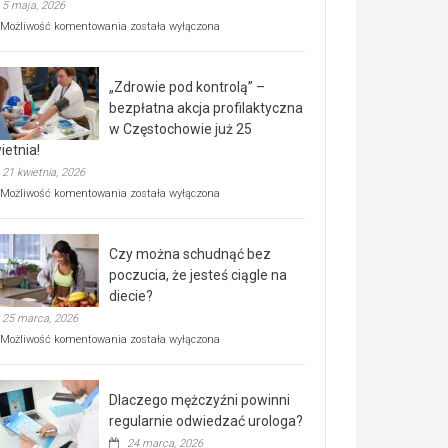
5 maja, 2026
Rusza
Możliwość komentowania
została wyłączona
miejski,
BEZPŁATNY
program
„Zdrowie pod kontrolą” –
rehabilitacji
dla
bezpłatna akcja profilaktyczna
seniorów!
w Częstochowie już 25
ietnia!
21 kwietnia, 2026
„Zdrowie
Możliwość komentowania
została wyłączona
pod
kontrolą”
–
Czy można schudnąć bez
bezpłatna
akcja
poczucia, że jesteś ciągle na
profilaktyczna
diecie?
w
25 marca, 2026
Częstochowie
już
Czy
Możliwość komentowania
została wyłączona
25
można
kwietnia!
schudnąć
bez
Dlaczego mężczyźni powinni
poczucia,
że
regularnie odwiedzać urologa?
jesteś
24 marca, 2026