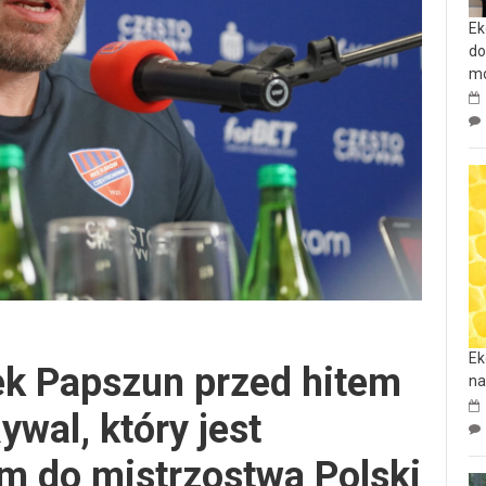
Ek
do
mo
Ek
k Papszun przed hitem
na
wal, który jest
 do mistrzostwa Polski