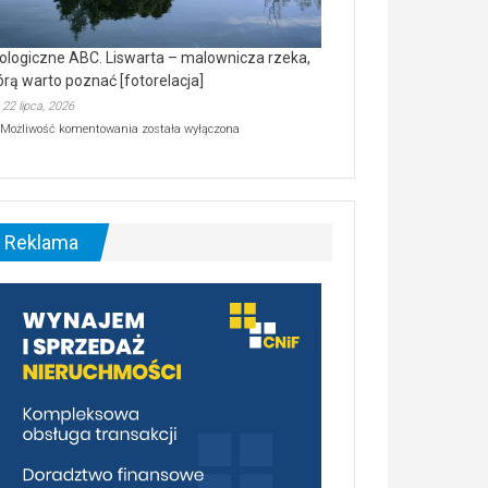
ologiczne ABC. Liswarta – malownicza rzeka,
órą warto poznać [fotorelacja]
22 lipca, 2026
Ekologiczne
Możliwość komentowania
została wyłączona
ABC.
Liswarta
–
malownicza
rzeka,
którą
Reklama
warto
poznać
[fotorelacja]