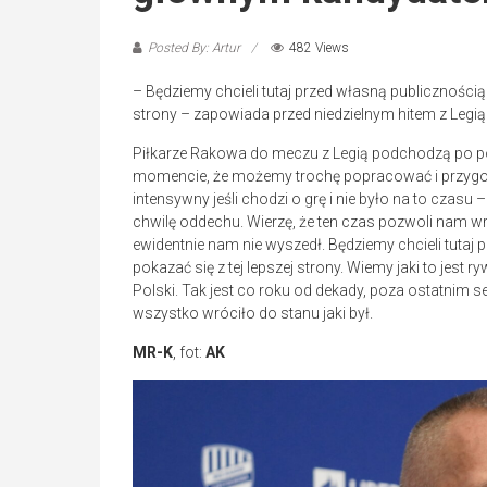
Posted By: Artur
482 Views
– Będziemy chcieli tutaj przed własną publicznością
strony – zapowiada przed niedzielnym hitem z Leg
Piłkarze Rakowa do meczu z Legią podchodzą po po
momencie, że możemy trochę popracować i przygot
intensywny jeśli chodzi o grę i nie było na to cza
chwilę oddechu. Wierzę, że ten czas pozwoli nam wr
ewidentnie nam nie wyszedł. Będziemy chcieli tuta
pokazać się z tej lepszej strony. Wiemy jaki to jes
Polski. Tak jest co roku od dekady, poza ostatnim s
wszystko wróciło do stanu jaki był.
MR-K
, fot:
AK