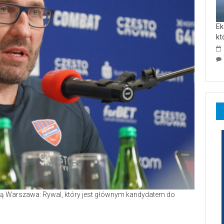
Ek
kt