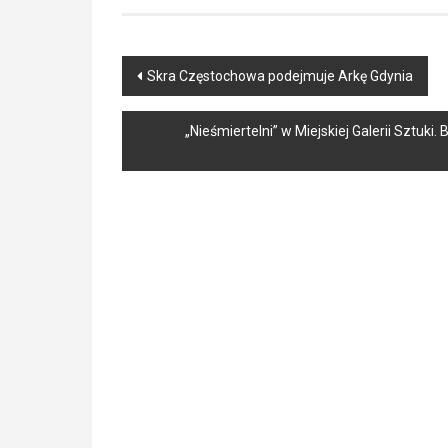
Post
Skra Częstochowa podejmuje Arkę Gdynia
navigation
„Nieśmiertelni” w Miejskiej Galerii Sztuki