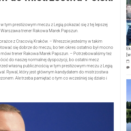
 w tym prestiżowym meczu z Legią pokazać się z tej lepszej
ią Warszawa trener Rakowa Marek Papszun.
rażce z Cracovią Kraków. – Wreszcie jesteśmy w takim
ować się dobrze do meczu, bo ten okres ostatnio był mocno
Ek
su – mówi trener Rakowa Marek Papszun. – Potrzebowaliśmy też
[w
ócić do naszej normalnej dyspozycji, bo ostatni mecz
j przed własną publicznością w tym prestiżowym meczu z Legią
t rywal. Rywal, który jest głównym kandydatem do mistrzostwa
ezonem. Ale trzeba pamiętać o tym co wcześniej się działo i