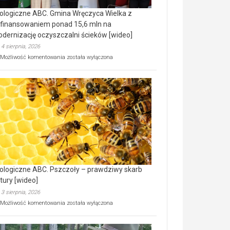
ologiczne ABC. Gmina Wręczyca Wielka z
finansowaniem ponad 15,6 mln na
dernizację oczyszczalni ścieków [wideo]
4 sierpnia, 2026
Ekologiczne
Możliwość komentowania
została wyłączona
ABC.
Gmina
Wręczyca
Wielka
z
dofinansowaniem
ponad
15,6
mln
na
modernizację
oczyszczalni
ścieków
ologiczne ABC. Pszczoły – prawdziwy skarb
[wideo]
tury [wideo]
3 sierpnia, 2026
Ekologiczne
Możliwość komentowania
została wyłączona
ABC.
Pszczoły
–