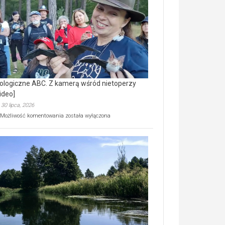
prawdziwy
skarb
natury
[wideo]
ologiczne ABC. Z kamerą wśród nietoperzy
ideo]
30 lipca, 2026
Ekologiczne
Możliwość komentowania
została wyłączona
ABC.
Z
kamerą
wśród
nietoperzy
[wideo]